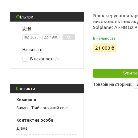
Блок керування за
Фільтри
високовольтних ак
Solplanet Ai-HB G2 P
Ціна
В наявності
21 000 ₴
Наявність
В наявності
6
Купити
Контакти
Sayan - Твій сонячний світ
Діана