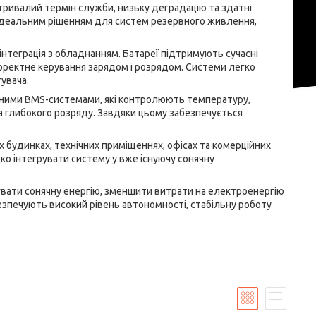
тривалий термін служби, низьку деградацію та здатні
 ідеальним рішенням для систем резервного живлення,
інтеграція з обладнанням. Батареї підтримують сучасні
коректне керування зарядом і розрядом. Системи легко
увача.
альними BMS-системами, які контролюють температуру,
та глибокого розряду. Завдяки цьому забезпечується
 будинках, технічних приміщеннях, офісах та комерційних
о інтегрувати систему у вже існуючу сонячну
увати сонячну енергію, зменшити витрати на електроенергію
зпечують високий рівень автономності, стабільну роботу