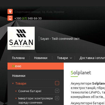
Спортивна площа, 1а, Київ, Україна
+380
(67)
948-84-30
Sayan - Твій сонячний світ
Головна
Новинки
Товари
Доставка і опла
Solplanet
Новинки
Товари
Акумулятори
Solplan
електростанцій, гібри
Сонячні батареї
технологію LiFePO₄ та
комерційних об’єктів
Інвертори і контролери
заряду сонячних
Акумуляторні батареї 