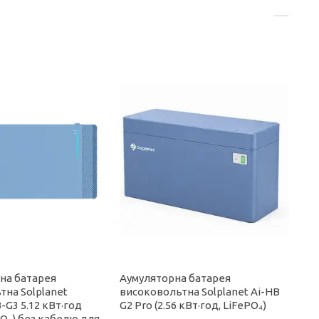
на батарея
Аумуляторна батарея
тна Solplanet
високовольтна Solplanet Ai-HB
G3 5.12 кВт·год
G2 Pro (2.56 кВт·год, LiFePO₄)
ePO₄) без кабелю для