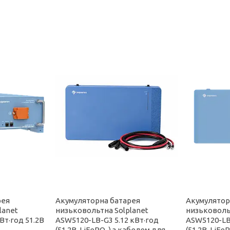
рея
Акумуляторна батарея
Акумулятор
lanet
низьковольтна Solplanet
низьковоль
Вт·год 51.2В
ASW5120-LB-G3 5.12 кВт·год
ASW5120-LB-
(51.2В, LiFePO₄) з кабелем для
(51.2В, LiF