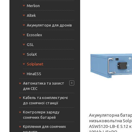
Merlion
Altek
Акумулятори для дронів
Ecosolex
GSL
SolaX
Solplanet
HinaESS
Автоматика та захист
для СЕС
Кабель та комплектуючі
до сонячної станції
Контролери заряду
Акумуляторна бата
сонячних батарей
низьковольтна Solp
ASW5120-LB-E 5.12 к
Кріплення для сонячних
100Ah LiFePO₄
модулів