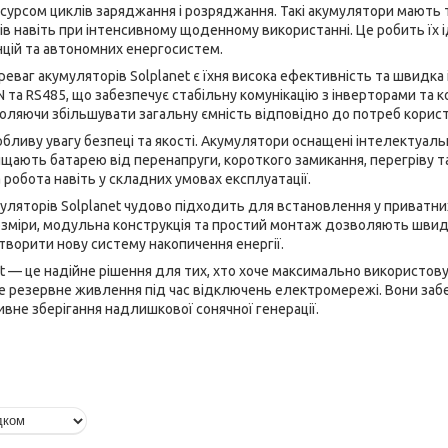
сурсом циклів заряджання і розряджання. Такі акумулятори мають 
ів навіть при інтенсивному щоденному використанні. Це робить їх
цій та автономних енергосистем.
еваг акумуляторів Solplanet є їхня висока ефективність та швидка 
N та RS485, що забезпечує стабільну комунікацію з інверторами та 
ляючи збільшувати загальну ємність відповідно до потреб корист
собливу увагу безпеці та якості. Акумулятори оснащені інтелекту
хищають батарею від перенапруги, короткого замикання, перегріву 
 робота навіть у складних умовах експлуатації.
уляторів Solplanet чудово підходить для встановлення у приватних
розміри, модульна конструкція та простий монтаж дозволяють швидк
творити нову систему накопичення енергії.
t — це надійне рішення для тих, хто хоче максимально використов
е резервне живлення під час відключень електромережі. Вони забе
вне зберігання надлишкової сонячної генерації.