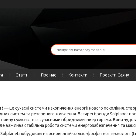
та
Статті
Про нас
Контакти
Проєкти Саяну
et
— це сучасні системи накопичення енергії нового покоління, ство
дних систем та резервного живлення. Батареї бренду Solplanet поєд
 повну сумісність із сучасними гібридними інверторами. Вони чудов
, де важлива стабільна робота системи енергозабезпечення та мак
Solplanet побудовані на основі літій-залізо-фосфатної технології (