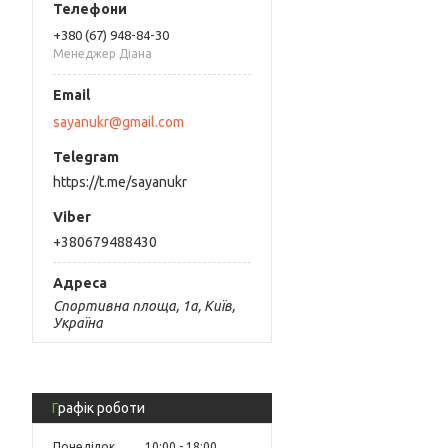
+380 (67) 948-84-30
Менеджер Діана
sayanukr@gmail.com
https://t.me/sayanukr
+380679488430
Спортивна площа, 1а, Київ,
Україна
Графік роботи
Понеділок
10:00
18:00