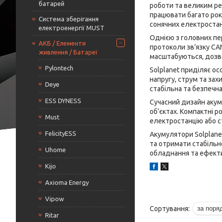
батарей
роботи та великим ре
працювати багато рок
Система зберігання
сонячних електростан
електроенергії MUST
Однією з головних пер
АКБ / Елементи
протоколи зв’язку CA
живлення / Батареї
масштабуються, дозво
Pylontech
Solplanet приділяє о
напругу, струм та за
Deye
стабільна та безпечна
ESS DYNESS
Сучасний дизайн акум
об’єктах. Компактні 
Must
електростанцію або с
FelicityESS
Акумулятори Solplane
та отримати стабільн
Uhome
обладнання та ефекти
Kijo
Axioma Energy
Vipow
Ritar