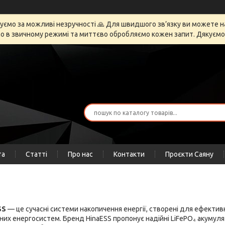
ємо за можливі незручності 🙏 Для швидшого зв’язку ви можете напи
 в звичному режимі та миттєво обробляємо кожен запит. Дякуємо за
та
Статті
Про нас
Контакти
Проєкти Саяну
SS
— це сучасні системи накопичення енергії, створені для ефектив
их енергосистем. Бренд HinaESS пропонує надійні LiFePO₄ акумуля