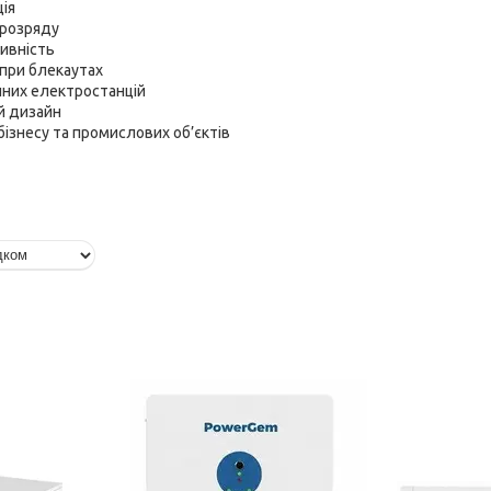
ція
орозряду
ивність
при блекаутах
чних електростанцій
й дизайн
бізнесу та промислових об’єктів