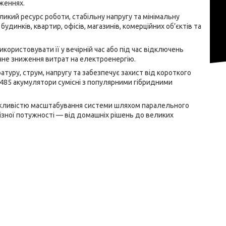
аженнях.
икий ресурс роботи, стабільну напругу та мінімальну
динків, квартир, офісів, магазинів, комерційних об’єктів та
ористовувати її у вечірній час або під час відключень
ачне зниження витрат на електроенергію.
уру, струм, напругу та забезпечує захист від короткого
S485 акумулятори сумісні з популярними гібридними
ожливістю масштабування системи шляхом паралельного
ізної потужності — від домашніх рішень до великих