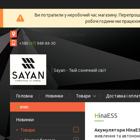
Ви потрапили у неробочий час магазину. Перепрошу
робочі години ми працюємо
Спортивна площа, 1а, Київ, Україна
+380
(67)
948-84-30
Sayan - Твій сонячний світ
Головна
Новинки
Товари
Доставка і опла
HinaESS
Новинки
Товари
Акумулятори HinaE
живлення та автономн