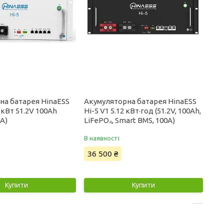
на батарея HinaESS
Акумуляторна батарея HinaESS
2 кВт 51.2V 100Ah
Hi-5 V1 5.12 кВт·год (51.2V, 100Ah,
0A)
LiFePO₄, Smart BMS, 100A)
В наявності
36 500 ₴
Купити
Купити