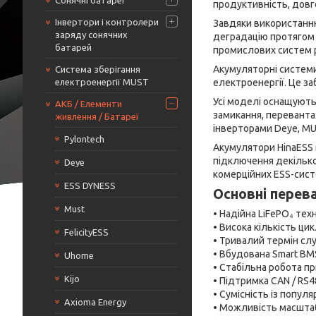
Сонячні батареї
продуктивність, довг
Інвертори і контролери
Завдяки використанню
заряду сонячних
деградацію протягом б
батарей
промислових систем 
Акумуляторні системи 
Система зберігання
електроенергії MUST
електроенергії. Це з
Усі моделі оснащують
АКБ / Елементи
замикання, переванта
живлення / Батареї
інверторами Deye, MUST
Pylontech
Акумулятори HinaESS
підключення декілько
Deye
комерційних ESS-сист
ESS DYNESS
Основні перев
Must
• Надійна LiFePO₄ тех
• Висока кількість ци
FelicityESS
• Тривалий термін сл
• Вбудована Smart BM
Uhome
• Стабільна робота п
Kijo
• Підтримка CAN / RS
• Сумісність із попул
Axioma Energy
• Можливість масшта