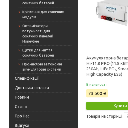
сонячних батарей
Кріплення для сонячних
модулів
Оптимізатори
потужності для
сонячних панелей
Honeybee
Щітки для миття
сонячних батарей
Акумуляторна батар
Hi-11.8 PRO (11.8 кВт
Промислові автономні
230Ah, LiFePO₄, Smar
акумуляторні системи
High Capacity ESS)
Специфікації
В наявності
Доставка і оплата
73 500 ₴
Новини
Купити
Статті
Про Нас
Відгуки