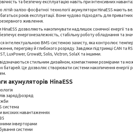
овічність та безпечну експлуатацію навіть при інтенсивних навант
 літій-залізо-фосфатної технології акумулятори HinaESS мають вел
агатьох років експлуатації. Вони чудово підходять для приватних бу
резервного живлення.
HinaESS дозволяють накопичувати надлишок сонячної енергії та вик
абезпечує енергонезалежність, стабільну роботу обладнання та зн
ся інтелектуальною BMS-системою захисту, яка контролює температ
ження, перегріву й глибокого розряду. Завдяки підтримці CAN та R
, LuxPower, Growatt, Solis, Victron, SolaX та іншими.
 відзначаються стильним дизайном, компактними розмірами та м
х батарей. Це дозволяє створювати системи накопичення енергії р
ем.
аги акумуляторів HinaESS
нологія
клів заряд/розряд
ужби
S система
ри високих навантаженнях
485
ярними інверторами
бування системи