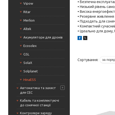
• Безпечна експлуата
Vipow
• Низький рівень сам
• Висока енергоефект
Ritar
• Резервне живлення 
Merlion
• Підходять для соня
• Компактний сучасни
Altek
• Ідеально для дому, 
Акумулятори для дронів
Ecosolex
GSL
SolaX
Solplanet
HinaESS
Автоматика та захист
для СЕС
Кабель та комплектуючі
до сонячної станції
Контролери заряду