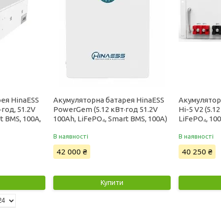
ея HinaESS
Акумуляторна батарея HinaESS
Акумулятор
·год, 51.2V
PowerGem (5.12 кВт·год 51.2V
Hi-5 V2 (5.1
t BMS, 100A,
100Ah, LiFePO₄, Smart BMS, 100A)
LiFePO₄, 10
В наявності
В наявності
42 000 ₴
40 250 ₴
Купити