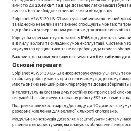
ємністю до
20.48 кВт·год
. Це дозволяє легко масштабувати
ємність без необхідності повної заміни обладнання.
Solplanet ASW5120-LB-G3 має сучасний мінімалістичний диз
та відносно невелика вага значно спрощують монтаж та транс
що робить її універсальним рішенням для різних типів об’єкті
Корпус батареї має ступінь захисту
IP66
, що дозволяє викори
від пилу, вологи та складних умов експлуатації. Система Na
акумулятор працює тихо та не потребує додаткового обслуг
Важливо: дана комплектація постачається
без кабелю для 
Основні переваги
Solplanet ASW5120-LB-G3 використовує сучасну LiFePO₄ техно
стабільну роботу навіть при інтенсивному щоденному викорис
мають значно менший ризик перегріву та довше зберігають 
Інтелектуальна система BMS постійно контролює всі ключов
ситуацій. Це забезпечує стабільну роботу ESS-системи та пі
Підтримка швидкості заряду/розряду до 1C дозволяє акуму
резервне живлення для великої кількості споживачів.
Модульна конструкція дозволяє масштабувати систему накопи
рішення для користувачів, які планують збільшення енерго