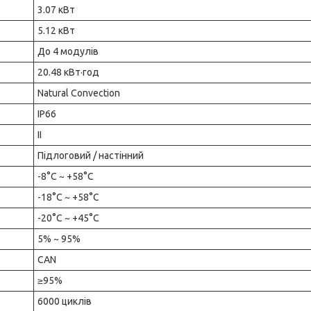
3.07 кВт
5.12 кВт
До 4 модулів
20.48 кВт·год
Natural Convection
IP66
II
Підлоговий / настінний
-8°C ~ +58°C
-18°C ~ +58°C
-20°C ~ +45°C
5% ~ 95%
CAN
≥95%
6000 циклів