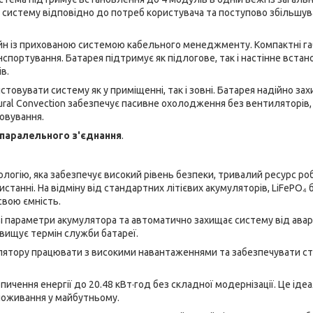
 систему відповідно до потреб користувача та поступово збільшу
айн із прихованою системою кабельного менеджменту. Компактні г
портування. Батарея підтримує як підлогове, так і настінне встан
в.
стовувати систему як у приміщенні, так і зовні. Батарея надійно за
tural Convection забезпечує пасивне охолодження без вентиляторів,
овування.
паралельного з'єднання
.
логію, яка забезпечує високий рівень безпеки, тривалий ресурс ро
танні. На відміну від стандартних літієвих акумуляторів, LiFePO₄ 
свою ємність.
і параметри акумулятора та автоматично захищає систему від авар
двищує термін служби батареї.
лятору працювати з високими навантаженнями та забезпечувати ст
чення енергії до 20.48 кВт·год без складної модернізації. Це іде
споживання у майбутньому.