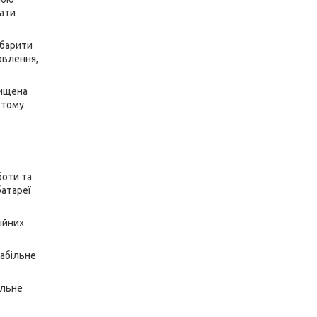
вати
абарити
овлення,
хищена
 тому
боти та
батареї
ійних
абільне
альне