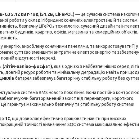
-G3 5.12 кВт·год (51.2В, LiFePO₄)
— це сучасна система накопич
вної роботи у складі гібридних сонячних електростанцій та систем
ивність, безпечну LiFePO₄ технологію, сучасний дизайн та інтелек
тних будинків, квартир, офісів, магазинів та комерційних об’єктів,
ежність.
енергію, вироблену сонячними панелями, та використовувати її у 
помагає суттєво зменшити витрати на електроенергію та забезпечу
повній відсутності мережі.
₄ (літій-залізо-фосфат)
, яка є однією з найбезпечніших серед літі
сть, довгий ресурс роботи та мінімальну деградацію навіть при що
 циклів
батарея забезпечує багаторічну стабільну роботу без суттє
ектуальна система BMS нового покоління. Вона постійно контролює
 забезпечуючи багаторівневий захист від перенапруги, короткого
. Це гарантує максимально безпечну та стабільну роботу системи
 до
1C
, що дозволяє ефективно працювати навіть при високих
покращеній точності визначення SOC система максимально ефект
тема підтримує встановлення до 4 модулів в одній вежі із загаль