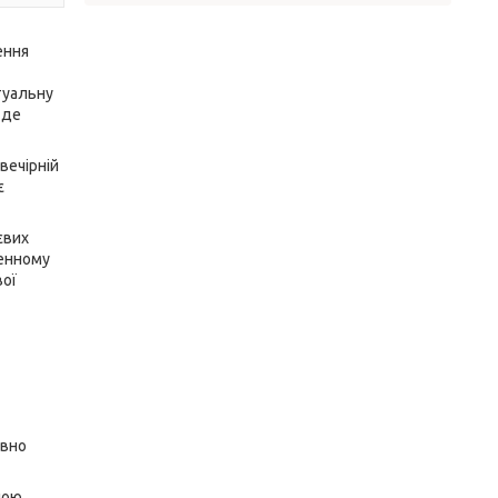
ення
туальну
 де
вечірній
є
євих
денному
вої
ивно
ною