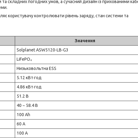
и та складних погодних умов, а сучасний дизайн із прихованими ка
еми.
оляє користувачу контролювати рівень заряду, стан системи та
Значення
Solplanet ASW5120-LB-G3
LiFePO₄
Низьковольтна ESS
5.12 кВт·год
4.86 кВт·год
51.2 В
40 ~ 58.4 В
100 Ah
60 А
100 А