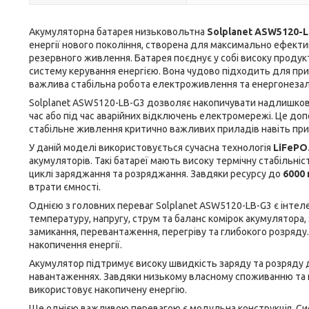
Акумуляторна батарея низьковольтна
Solplanet ASW5120-LB
енергії нового покоління, створена для максимально ефекти
резервного живлення. Батарея поєднує у собі високу продукт
систему керування енергією. Вона чудово підходить для прива
важлива стабільна робота електроживлення та енергонезал
Solplanet ASW5120-LB-G3 дозволяє накопичувати надлишкову 
час або під час аварійних відключень електромережі. Це до
стабільне живлення критично важливих приладів навіть при 
У даній моделі використовується сучасна технологія
LiFePO
акумуляторів. Такі батареї мають високу термічну стабільні
циклі заряджання та розряджання. Завдяки ресурсу до
6000
втрати ємності.
Однією з головних переваг Solplanet ASW5120-LB-G3 є інтел
температуру, напругу, струм та баланс комірок акумулятора,
замикання, перевантаження, перегріву та глибокого розряду
накопичення енергії.
Акумулятор підтримує високу швидкість заряду та розряду
навантаженнях. Завдяки низькому власному споживанню та 
використовує накопичену енергію.
Ще однією важливою перевагою є модульна конструкція. Сис