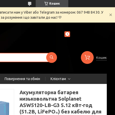
Кошик
сати нам у Viber або Telegram за номером: 067 948 84 30. У
 розуміння і що завітали до нас! 💛
Кошик
Повернення та обмін
Клієнтам
Акумуляторна батарея
низьковольтна Solplanet
ASW5120-LB-G3 5.12 кВт·год
(51.2В, LiFePO₄) без кабелю для