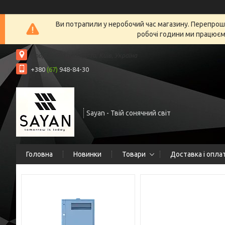
Ви потрапили у неробочий час магазину. Перепрошу
робочі години ми працюємо
Спортивна площа, 1а, Київ, Україна
+380
(67)
948-84-30
Sayan - Твій сонячний світ
Головна
Новинки
Товари
Доставка і опла