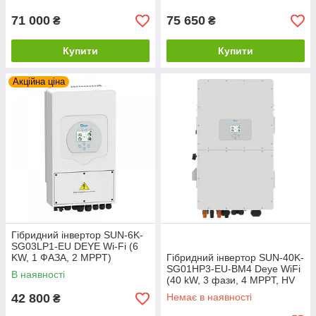
71 000
75 650
₴
₴
Купити
Купити
Акційна ціна
Гібридний інвертор SUN-6K-
SG03LP1-EU DEYE Wi-Fi (6
KW, 1 ФАЗА, 2 MPPT)
Гібридний інвертор SUN-40K-
SG01HP3-EU-BM4 Deye WiFi
В наявності
(40 kW, 3 фази, 4 MPPT, HV
високовольтний)
42 800
Немає в наявності
₴