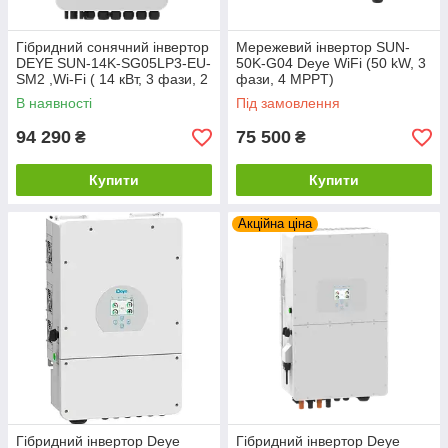
Гібридний сонячний інвертор
Мережевий інвертор SUN-
DEYE SUN-14K-SG05LP3-EU-
50K-G04 Deye WiFi (50 kW, 3
SM2 ,Wi-Fi ( 14 кВт, 3 фази, 2
фази, 4 MPPT)
MPPT,48В)
В наявності
Під замовлення
94 290
75 500
₴
₴
Купити
Купити
Акційна ціна
Гібридний інвертор Deye
Гібридний інвертор Deye