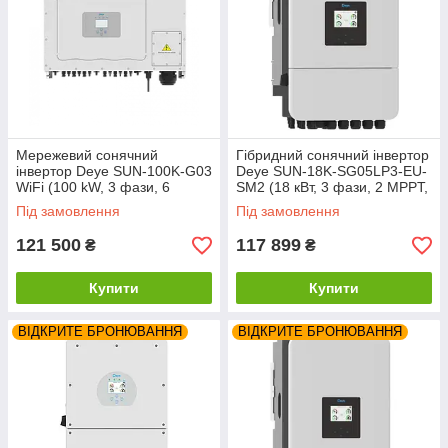
Мережевий сонячний
Гібридний сонячний інвертор
інвертор Deye SUN-100K-G03
Deye SUN-18K-SG05LP3-EU-
WiFi (100 kW, 3 фази, 6
SM2 (18 кВт, 3 фази, 2 MPPT,
MPPT)
48В)
Під замовлення
Під замовлення
121 500
117 899
₴
₴
Купити
Купити
ВІДКРИТЕ БРОНЮВАННЯ
ВІДКРИТЕ БРОНЮВАННЯ