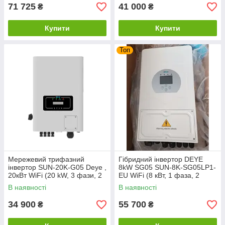
71 725
41 000
₴
₴
Купити
Купити
Топ
Мережевий трифазний
Гібридний інвертор DEYE
інвертор SUN-20K-G05 Deye ,
8kW SG05 SUN-8K-SG05LP1-
20кВт WiFi (20 kW, 3 фази, 2
EU WiFi (8 кВт, 1 фаза, 2
MPPT)
MPPT)
В наявності
В наявності
34 900
55 700
₴
₴