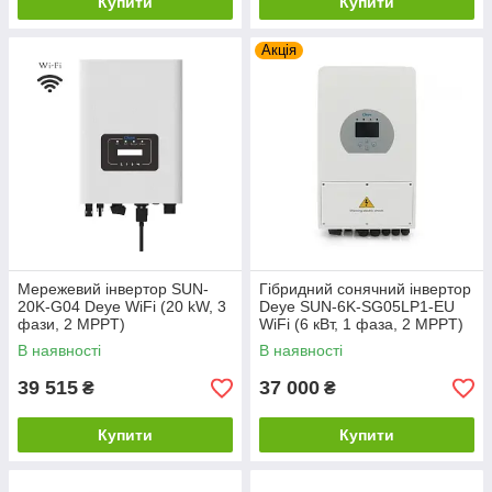
Купити
Купити
Акція
Мережевий інвертор SUN-
Гібридний сонячний інвертор
20K-G04 Deye WiFi (20 kW, 3
Deye SUN-6K-SG05LP1-EU
фази, 2 MPPT)
WiFi (6 кВт, 1 фаза, 2 MPPT)
В наявності
В наявності
39 515
37 000
₴
₴
Купити
Купити