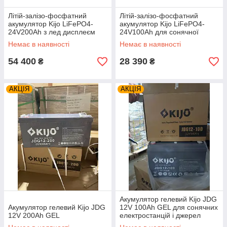
Літій-залізо-фосфатний
Літій-залізо-фосфатний
акумулятор Kijo LiFePO4-
акумулятор Kijo LiFePO4-
24V200Ah з лед дисплеєм
24V100Ah для сонячної
для сонячної електростанції
станції
Немає в наявності
Немає в наявності
54 400
28 390
₴
₴
АКЦІЯ
АКЦІЯ
Акумулятор гелевий Kijo JDG
Акумулятор гелевий Kijo JDG
12V 100Ah GEL для сонячних
12V 200Ah GEL
електростанцій і джерел
безперебійного живлення