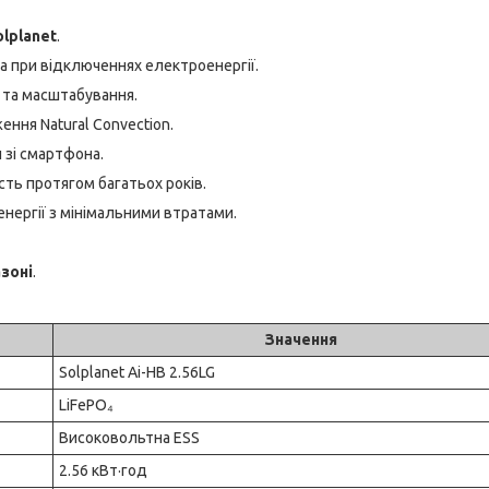
lplanet
.
а при відключеннях електроенергії.
та масштабування.
ня Natural Convection.
зі смартфона.
ть протягом багатьох років.
нергії з мінімальними втратами.
зоні
.
Значення
Solplanet Ai-HB 2.56LG
LiFePO₄
Високовольтна ESS
2.56 кВт·год