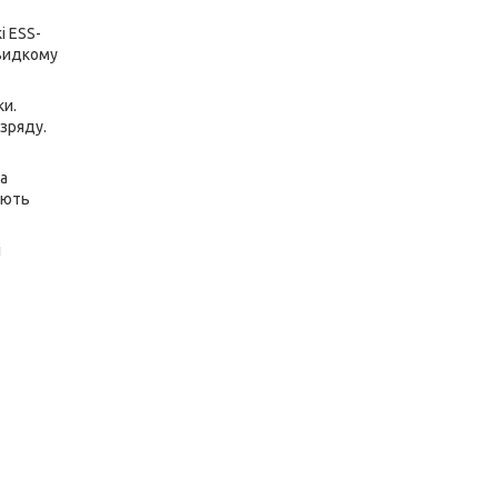
і ESS-
швидкому
ки.
зряду.
на
ують
і