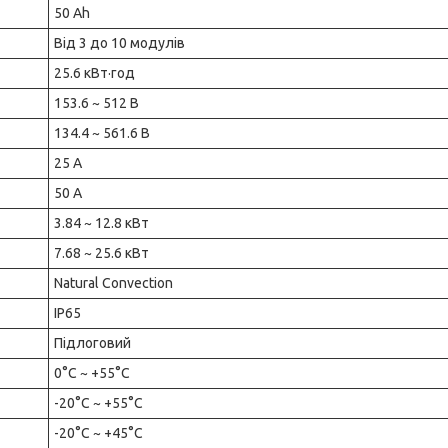
50 Ah
Від 3 до 10 модулів
25.6 кВт·год
153.6 ~ 512 В
134.4 ~ 561.6 В
25 А
50 А
3.84 ~ 12.8 кВт
7.68 ~ 25.6 кВт
Natural Convection
IP65
Підлоговий
0°C ~ +55°C
-20°C ~ +55°C
-20°C ~ +45°C