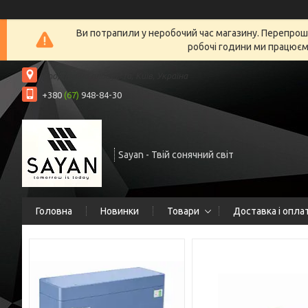
Ви потрапили у неробочий час магазину. Перепрошу
робочі години ми працюємо
Спортивна площа, 1а, Київ, Україна
+380
(67)
948-84-30
Sayan - Твій сонячний світ
Головна
Новинки
Товари
Доставка і опла