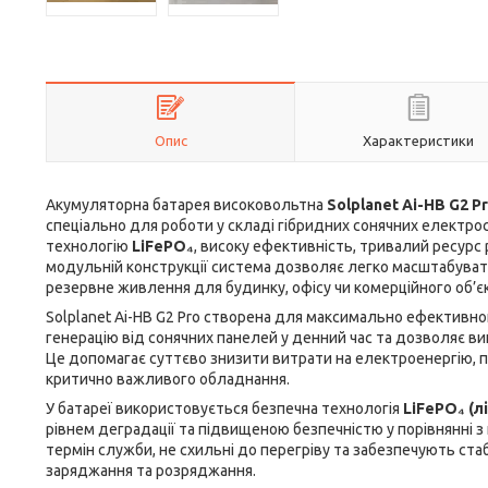
Опис
Характеристики
Акумуляторна батарея високовольтна
Solplanet Ai-HB G2 P
спеціально для роботи у складі гібридних сонячних електро
технологію
LiFePO₄
, високу ефективність, тривалий ресурс
модульній конструкції система дозволяє легко масштабувати
резервне живлення для будинку, офісу чи комерційного об’єк
Solplanet Ai-HB G2 Pro створена для максимально ефективно
генерацію від сонячних панелей у денний час та дозволяє ви
Це допомагає суттєво знизити витрати на електроенергію, 
критично важливого обладнання.
У батареї використовується безпечна технологія
LiFePO₄ (л
рівнем деградації та підвищеною безпечністю у порівнянні 
термін служби, не схильні до перегріву та забезпечують ста
заряджання та розряджання.