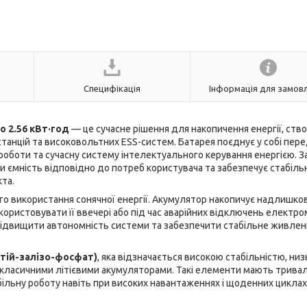
Специфікація
Інформація для замов
ro 2.56 кВт·год
— це сучасне рішення для накопичення енергії, ств
станцій та високовольтних ESS-систем. Батарея поєднує у собі пер
 роботи та сучасну систему інтелектуального керування енергією. 
 ємність відповідно до потреб користувача та забезпечує стабіль
та.
го використання сонячної енергії. Акумулятор накопичує надлишко
користовувати її ввечері або під час аварійних відключень електро
підвищити автономність системи та забезпечити стабільне живлен
ітій-залізо-фосфат)
, яка відзначається високою стабільністю, ни
з класичними літієвими акумуляторами. Такі елементи мають трива
більну роботу навіть при високих навантаженнях і щоденних циклах