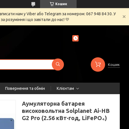
Кошик
сати нам у Viber або Telegram за номером: 067 948 84 30. У
 розуміння і що завітали до нас! 💛
Кошик
Повернення та обмін
Клієнтам
Аумуляторна батарея
високовольтна Solplanet Ai-HB
G2 Pro (2.56 кВт·год, LiFePO₄)