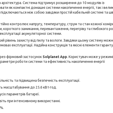
а архітектура. Система підтримує розширення до 10 модулів із
ти як компактні домашні системи накопичення енергії, так і велик
о підключаються між собою завдяки простій кабельній системі та 
остійно контролює напругу, температуру, струм та стан кожної комір
, короткого замикання, перевантаження, перегріву та глибокого ро
експлуатації акумуляторної системи.
кий рівень захисту від пилу та вологи. Завдяки цьому систему мож
умовах експлуатації. Надійна конструкція та якісні елементи гарант
рез фірмовий застосунок
Solplanet App
. Користувач може у режим
параметри роботи системи та ефективність накопичення енергії
льність та підвищена безпечність експлуатації.
 масштабування до 25.6 кВт·год.
сіх параметрів батареї.
іть при інтенсивному використанні.
%.