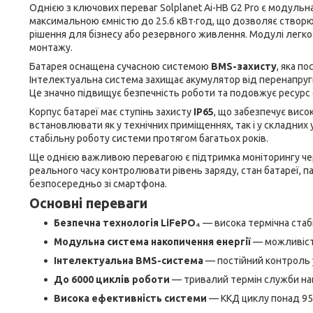
Однією з ключових переваг Solplanet Ai-HB G2 Pro є модульн
максимальною ємністю до 25.6 кВт·год, що дозволяє створюва
рішення для бізнесу або резервного живлення. Модулі легк
монтажу.
Батарея оснащена сучасною системою
BMS-захисту
, яка п
Інтелектуальна система захищає акумулятор від перенапруги
Це значно підвищує безпечність роботи та подовжує ресурс 
Корпус батареї має ступінь захисту
IP65
, що забезпечує висо
встановлювати як у технічних приміщеннях, так і у складних 
стабільну роботу системи протягом багатьох років.
Ще однією важливою перевагою є підтримка моніторингу че
реального часу контролювати рівень заряду, стан батареї, 
безпосередньо зі смартфона.
Основні переваги
Безпечна технологія LiFePO₄
— висока термічна стабі
Модульна система накопичення енергії
— можливість
Інтелектуальна BMS-система
— постійний контроль у
До 6000 циклів роботи
— тривалий термін служби нав
Висока ефективність системи
— ККД циклу понад 95