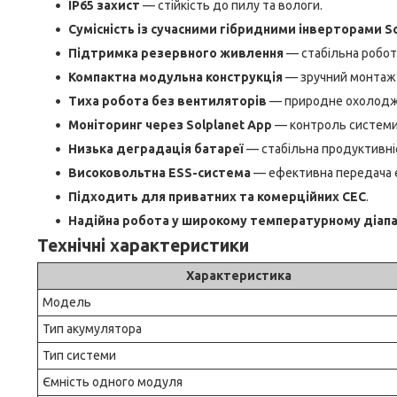
IP65 захист
— стійкість до пилу та вологи.
Сумісність із сучасними гібридними інверторами So
Підтримка резервного живлення
— стабільна робот
Компактна модульна конструкція
— зручний монтаж 
Тиха робота без вентиляторів
— природне охолоджен
Моніторинг через Solplanet App
— контроль системи 
Низька деградація батареї
— стабільна продуктивніс
Високовольтна ESS-система
— ефективна передача е
Підходить для приватних та комерційних СЕС
.
Надійна робота у широкому температурному діапа
Технічні характеристики
Характеристика
Модель
Тип акумулятора
Тип системи
Ємність одного модуля