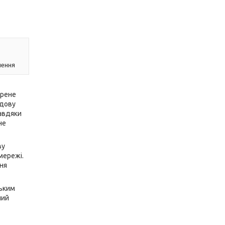
лення
орене
едову
Завдяки
не
ву
мережі.
ня
зьким
лий