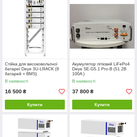
Стійка для високовольтної
Акумулятор літієвий LiFePo4
батареї Deye 3U-LRACK (8
Deye SE-G5.1 Pro-B (51.2В
батарей + BMS)
100A )
В наявності
В наявності
16 500
37 800
₴
₴
Купити
Купити