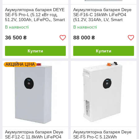
Акумуляторна батарея DEYE
Акумуляторна батарея Deye
SE-F5 Pro-L (5.12 кВт·год,
SE-F16-C 16kWh LiFePO4
51.2V, 100Ah, LiFePO₄, Smart
(51.2V, 314Ah, LV, Smart
BMS, LV Battery, без WiFi)
BMS, CAN/RS485, WiFi, Rack
В наявності
В наявності
Mount)
36 500
88 000
₴
₴
Купити
Купити
АКЦІЙНА ЦІНА
Акумуляторна батарея Deye
Акумуляторна батарея Deye
SE-F12-C 11.8kWh LiFePO4
SE-F5 Pro-C 5.12kWh