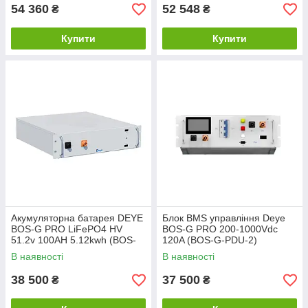
54 360
52 548
₴
₴
Купити
Купити
Акумуляторна батарея DEYE
Блок BMS управління Deye
BOS-G PRO LiFePO4 HV
BOS-G PRO 200-1000Vdc
51.2v 100AH 5.12kwh (BOS-
120A (BOS-G-PDU-2)
GPRO)
В наявності
В наявності
38 500
37 500
₴
₴