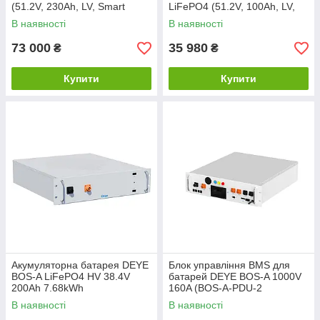
(51.2V, 230Ah, LV, Smart
LiFePO4 (51.2V, 100Ah, LV,
BMS, CAN/RS485, WiFi, Rack
CAN/RS485, WiFi, Rack
В наявності
В наявності
Mount)
Mount)
73 000
35 980
₴
₴
Купити
Купити
Акумуляторна батарея DEYE
Блок управління BMS для
BOS-A LiFePO4 HV 38.4V
батарей DEYE BOS-A 1000V
200Ah 7.68kWh
160A (BOS-A-PDU-2
1000V/160A)
В наявності
В наявності