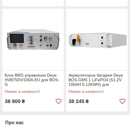
Блок BMS управління Deye
Акумуляторна батарея Deye
HVB750V/100A-EU для BOS-
BOS-GM5.1 LiFePO4 (51,2V
G
100AH 5,12KWH) для
високовольтних інверторів
Немає в наявності
Немає в наявності
38 900
38 245
₴
₴
Про нас