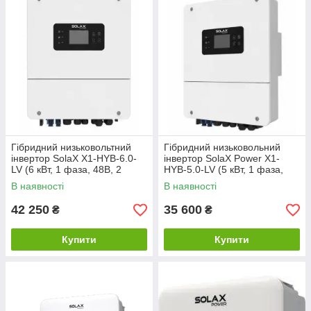
— Низьке власне споживання
— Дистанційне оновлення програмного забезпечення
— Надійна робота при температурах -30…+60°C
Інвертори SolaX — це сучасне рішення для тих, хто хоче
побудувати ефективну, стабільну та довговічну сонячну
електростанцію з максимальною генерацією електроенергії
та високим рівнем енергетичної незалежності.
Гібридний низьковольтний
Гібридний низьковольний
інвертор SolaX X1-HYB-6.0-
інвертор SolaX Power X1-
LV (6 кВт, 1 фаза, 48В, 2
HYB-5.0-LV (5 кВт, 1 фаза,
MPPT, WiFi)
48В, 2 MPPT, WiFi)
В наявності
В наявності
42 250
35 600
₴
₴
Купити
Купити