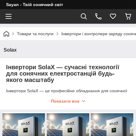
Sayan - Твій сонячний світ
Товари та послуги
Інвертори і контролери заряду соня
Solax
Інвертори SolaX — сучасні технології
для сонячних електростанцій будь-
якого масштабу
Інвертори SolaX — це професійне обладнання для сонячної
енергетики, яке поєднує високу ефективність, інтелектуальні
Показати все
функції керування, надійність та підтримку сучасних
акумуляторних систем і високоефективних фотомодулів.
Компанія SolaX Power є одним із провідних світових
виробників інверторів для приватних, комерційних та
промислових сонячних електростанцій і пропонує широкий
асортимент рішень для будь-яких задач — від невеликих