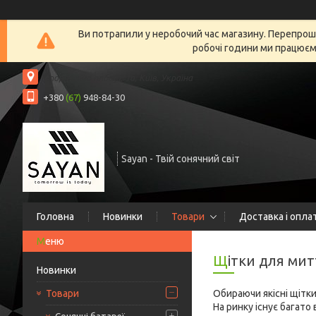
Ви потрапили у неробочий час магазину. Перепрошу
робочі години ми працюємо
Спортивна площа, 1а, Київ, Україна
+380
(67)
948-84-30
Sayan - Твій сонячний світ
Головна
Новинки
Товари
Доставка і опла
Щітки для ми
Новинки
Товари
Обираючи якісні щітк
На ринку існує багато