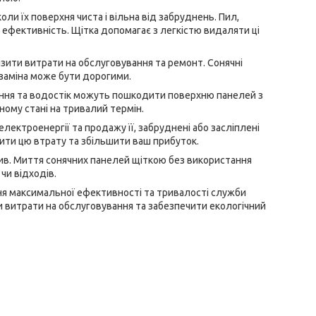
ли їх поверхня чиста і вільна від забруднень. Пил,
ю ефективність. Щітка допомагає з легкістю видаляти ці
ити витрати на обслуговування та ремонт. Сонячні
 заміна може бути дорогими.
ення та водостік можуть пошкодити поверхню панелей з
ному стані на тривалий термін.
лектроенергії та продажу її, забруднені або засліплені
ити цю втрату та збільшити ваш прибуток.
лив. Миття сонячних панелей щіткою без використання
чи відходів.
ня максимальної ефективності та тривалості служби
 витрати на обслуговування та забезпечити екологічний