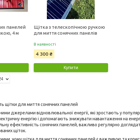
них панелей
Щітка з телескопічною ручкою
кою, 4 м
для миття сонячних панелів
В наявності
4 300 ₴
Купити
ть щітки для миття сонячних панелей
асними джерелами відновлювальної енергії, які зростають у популя
ектричну енергію і допомагають знижувати навантаження на енер
ьну ефективність сонячних панелей, важливо регулярно доглядати 
ваних щіток.
ичини, чому щітка для миття сонячних панелей є важливою та кори