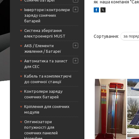
Сонячні батареї
як наша компанія "Сая
Інвертори і контролери
заряду сонячних
батарей
Система зберігання
електроенергії MUST
АКБ / Елементи
живлення / Батареї
Автоматика та захист
для СЕС
Кабель та комплектуючі
до сонячної станції
Контролери заряду
сонячних батарей
Кріплення для сонячних
модулів
Оптимізатори
потужності для
сонячних панелей
Honeybee