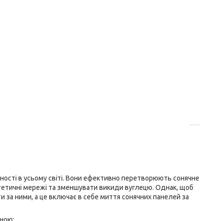
рності в усьому світі. Вони ефективно перетворюють сонячне
гетичні мережі та зменшувати викиди вуглецю. Однак, щоб
за ними, а це включає в себе миття сонячних панелей за
сною: