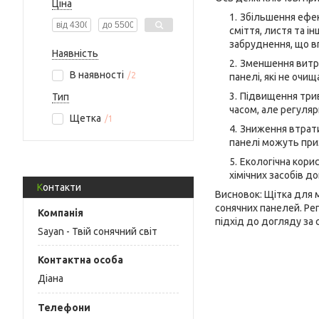
Ціна
Збільшення ефект
сміття, листя та і
забруднення, що в
Наявність
Зменшення витра
В наявності
2
панелі, які не оч
Підвищення трив
Тип
часом, але регуля
Щетка
1
Зниження втрати 
панелі можуть при
Екологічна кори
хімічних засобів д
Контакти
Висновок: Щітка для 
сонячних панелей. Ре
підхід до догляду за
Sayan - Твій сонячний світ
Діана