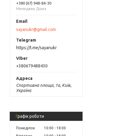
+380 (67) 948-84-30
Менеджер Діана
sayanukr@gmail.com
https://t.me/sayanukr
+380679488430
Спортивна площа, 1а, Київ,
Україна
Графік роботи
Понеділок
10:00
18:00
Вівторок
10:00
18:00