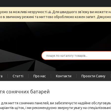
ємо за можливі незручності 🙏 Для швидшого зв’язку ви можете напи
 в звичному режимі та миттєво обробляємо кожен запит. Дякуємо за
та
Статті
Про нас
Контакти
Проєкти Саяну
ття сонячних батарей
и для миття сонячних панелей, ви забезпечуєте надійне обслугову
 варіантів щіток, і ми рекомендуємо звернути увагу на спеціалізов