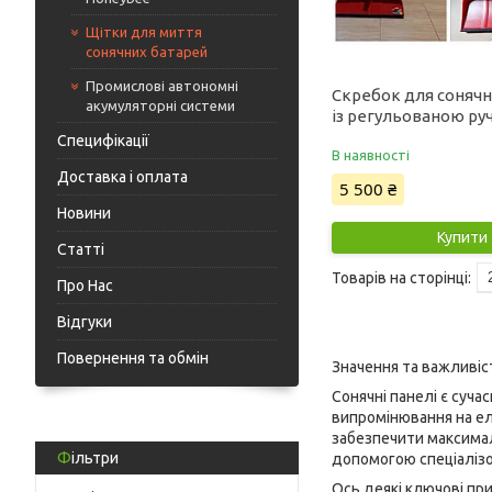
Щітки для миття
сонячних батарей
Промислові автономні
Скребок для соняч
акумуляторні системи
із регульованою руч
Специфікації
В наявності
Доставка і оплата
5 500 ₴
Новини
Купити
Статті
Про Нас
Відгуки
Повернення та обмін
Значення та важливіс
Сонячні панелі є суч
випромінювання на ел
забезпечити максимал
Фільтри
допомогою спеціалізо
Ось деякі ключові пр