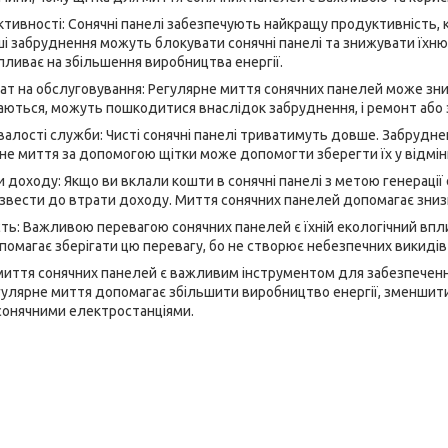
ивності: Сонячні панелі забезпечують найкращу продуктивність, ко
нші забруднення можуть блокувати сонячні панелі та знижувати їхн
пливає на збільшення виробництва енергії.
т на обслуговування: Регулярне миття сонячних панелей може зниз
ищаються, можуть пошкодитися внаслідок забруднення, і ремонт або
алості служби: Чисті сонячні панелі триватимуть довше. Забрудн
рне миття за допомогою щітки може допомогти зберегти їх у відмін
доходу: Якщо ви вклали кошти в сонячні панелі з метою генерації е
звести до втрати доходу. Миття сонячних панелей допомагає зниз
сть: Важливою перевагою сонячних панелей є їхній екологічний вп
опомагає зберігати цю перевагу, бо не створює небезпечних викидів 
миття сонячних панелей є важливим інструментом для забезпечен
гулярне миття допомагає збільшити виробництво енергії, зменшити
 сонячними електростанціями.