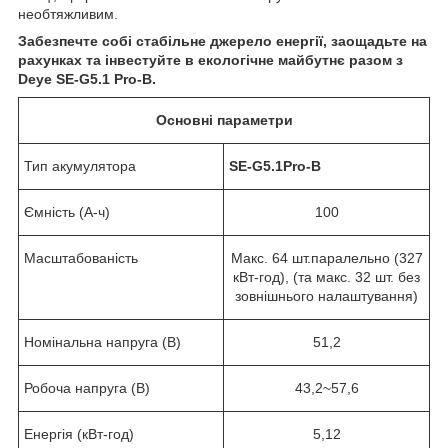
необтяжливим.
Забезпечте собі стабільне джерело енергії, заощадьте на
рахунках та інвестуйте в екологічне майбутнє разом з
Deye SE-G5.1 Pro-B.
Основні параметри
Тип акумулятора
SE-G5.1Pro-B
Ємність (А-ч)
100
Масштабованість
Макс. 64 шт.паралельно (327
кВт-год), (та макс. 32 шт. без
зовнішнього налаштування)
Номінальна напруга (В)
51,2
Робоча напруга (В)
43,2~57,6
Енергія (кВт-год)
5,12