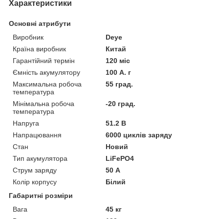
Характеристики
Основні атрибути
Виробник
Deye
Країна виробник
Китай
Гарантійний термін
120 міс
Ємність акумулятору
100 А. г
Максимальна робоча
55 град.
температура
Мінімальна робоча
-20 град.
температура
Напруга
51.2 В
Напрацювання
6000 циклів заряду
Стан
Новий
Тип акумулятора
LiFePO4
Струм заряду
50 А
Колір корпусу
Білий
Габаритні розміри
Вага
45 кг