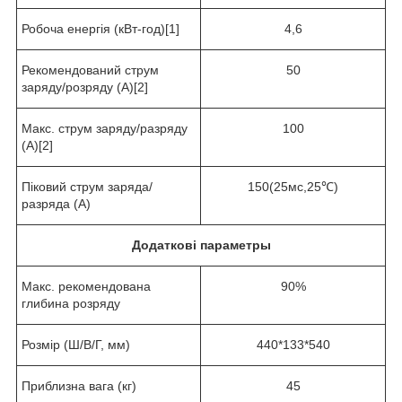
Робоча енергія (кВт-год)[1]
4,6
Рекомендований струм
50
заряду/розряду (А)[2]
Макс. струм заряду/разряду
100
(А)[2]
Піковий струм заряда/
150(25мс,25℃)
разряда (А)
Додаткові параметры
Макс. рекомендована
90%
глибина розряду
Розмір (Ш/В/Г, мм)
440*133*540
Приблизна вага (кг)
45