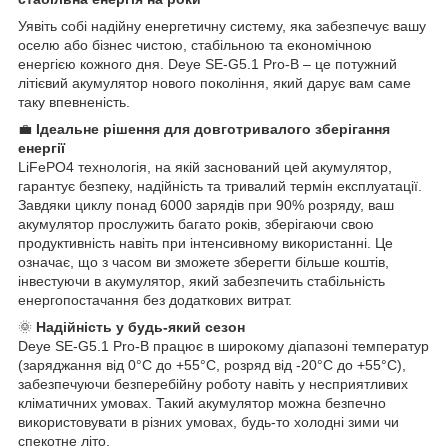
Уявіть собі надійну енергетичну систему, яка забезпечує вашу
оселю або бізнес чистою, стабільною та економічною
енергією кожного дня. Deye SE-G5.1 Pro-B – це потужний
літієвий акумулятор нового покоління, який дарує вам саме
таку впевненість.
💼
Ідеальне рішення для довготривалого зберігання
енергії
LiFePO4 технологія, на якій заснований цей акумулятор,
гарантує безпеку, надійність та тривалий термін експлуатації.
Завдяки циклу понад 6000 зарядів при 90% розряду, ваш
акумулятор прослужить багато років, зберігаючи свою
продуктивність навіть при інтенсивному використанні. Це
означає, що з часом ви зможете зберегти більше коштів,
інвестуючи в акумулятор, який забезпечить стабільність
енергопостачання без додаткових витрат.
🌞
Надійність у будь-який сезон
Deye SE-G5.1 Pro-B працює в широкому діапазоні температур
(заряджання від 0°C до +55°C, розряд від -20°C до +55°C),
забезпечуючи безперебійну роботу навіть у несприятливих
кліматичних умовах. Такий акумулятор можна безпечно
використовувати в різних умовах, будь-то холодні зими чи
спекотне літо.