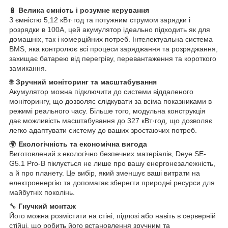
🔋
Велика ємність і розумне керування
З ємністю 5,12 кВт·год та потужним струмом зарядки і
розрядки в 100А, цей акумулятор ідеально підходить як для
домашніх, так і комерційних потреб. Інтелектуальна система
BMS, яка контролює всі процеси заряджання та розряджання,
захищає батарею від перегріву, перевантаження та короткого
замикання.
🌐
Зручний моніторинг та масштабування
Акумулятор можна підключити до системи віддаленого
моніторингу, що дозволяє слідкувати за всіма показниками в
режимі реального часу. Більше того, модульна конструкція
дає можливість масштабування до 327 кВт·год, що дозволяє
легко адаптувати систему до ваших зростаючих потреб.
🌍
Екологічність та економічна вигода
Виготовлений з екологічно безпечних матеріалів, Deye SE-
G5.1 Pro-B піклується не лише про вашу енергонезалежність,
а й про планету. Це вибір, який зменшує ваші витрати на
електроенергію та допомагає зберегти природні ресурси для
майбутніх поколінь.
🔧
Гнучкий монтаж
Його можна розмістити на стіні, підлозі або навіть в серверній
стійці, що робить його встановлення зручним та