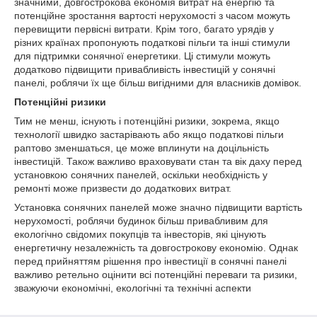
значними, довгострокова економія витрат на енергію та
потенційне зростання вартості нерухомості з часом можуть
перевищити первісні витрати. Крім того, багато урядів у
різних країнах пропонують податкові пільги та інші стимули
для підтримки сонячної енергетики. Ці стимули можуть
додатково підвищити привабливість інвестицій у сонячні
панелі, роблячи їх ще більш вигідними для власників домівок.
Потенційні ризики
Тим не менш, існують і потенційні ризики, зокрема, якщо
технології швидко застарівають або якщо податкові пільги
раптово зменшаться, це може вплинути на доцільність
інвестицій. Також важливо враховувати стан та вік даху перед
установкою сонячних панелей, оскільки необхідність у
ремонті може призвести до додаткових витрат.
Установка сонячних панелей може значно підвищити вартість
нерухомості, роблячи будинок більш привабливим для
екологічно свідомих покупців та інвесторів, які цінують
енергетичну незалежність та довгострокову економію. Однак
перед прийняттям рішення про інвестиції в сонячні панелі
важливо ретельно оцінити всі потенційні переваги та ризики,
зважуючи економічні, екологічні та технічні аспекти