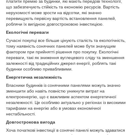
платити премію за будинки, які мають передові технології,
що забезпечують стійкість та економію ресурсів. Вартість
нерухомості може зрости на відсотки, які значно
перевищують первісну вартість встановлення панелей,
роблячи їх вигідною довгостроковою інвестицією.
Екологічні переваги
Сучасні покупці все більше цінують сталість та екологічність,
тому наявність сонячних панелей може бути значущим
фактором при прийнятті рішення про покупку. Екологічні
переваги, такі як зниження вуглецевого сліду та зменшення
залежності від традиційних джерел енергії, роблять такі
будинки особливо привабливими.
Енергетична незалежність
Власники будинків із сонячними панелями можуть значно
зменшити або навіть повністю уникнути витрат на
електроенергію, що є важливим аспектом енергетичної
незалежності. Це особливо актуально у регіонах із високими
тарифами на енергію або в умовах економічної
нестабільності.
Довгострокова вигода
Хоча початкові інвестиції в сонячні панелі можуть здаватися