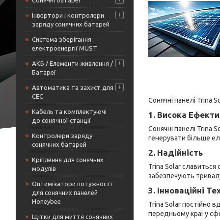
Сонячні батареї
Інвертори і контролери
заряду сонячних батарей
Система зберігання
електроенергії MUST
АКБ / Елементи живлення /
Батареї
Автоматика та захист для
СЕС
Сонячні панелі Trina
Кабель та комплектуючі
1. Висока Ефекти
до сонячної станції
Сонячні панелі Trina 
Контролери заряду
генерувати більше ел
сонячних батарей
2. Надійність
Кріплення для сонячних
Trina Solar славиться
модулів
забезпечують тривалу 
Оптимізатори потужності
3. Інноваційні Те
для сонячних панелей
Honeybee
Trina Solar постійно 
передньому краї у сф
Щітки для миття сонячних