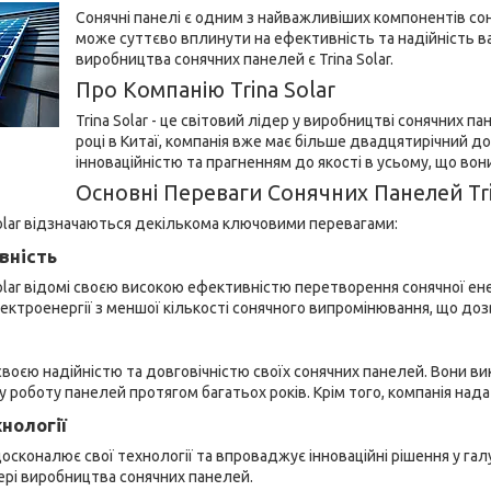
Сонячні панелі є одним з найважливіших компонентів со
може суттєво вплинути на ефективність та надійність ва
виробництва сонячних панелей є Trina Solar.
Про Компанію Trina Solar
Trina Solar - це світовий лідер у виробництві сонячних п
році в Китаї, компанія вже має більше двадцятирічний дос
інноваційністю та прагненням до якості в усьому, що вон
Основні Переваги Сонячних Панелей Tri
 Solar відзначаються декількома ключовими перевагами:
вність
Solar відомі своєю високою ефективністю перетворення сонячної ене
ектроенергії з меншої кількості сонячного випромінювання, що доз
 своєю надійністю та довговічністю своїх сонячних панелей. Вони ви
роботу панелей протягом багатьох років. Крім того, компанія надає
хнології
вдосконалює свої технології та впроваджує інноваційні рішення у га
ері виробництва сонячних панелей.