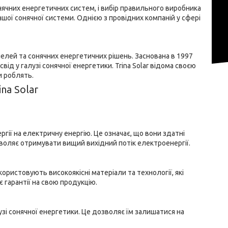
нячних енергетичних систем, і вибір правильного виробника
шої сонячної системи. Однією з провідних компаній у сфері
анелей та сонячних енергетичних рішень. Заснована в 1997
від у галузі сонячної енергетики. Trina Solar відома своєю
и роблять.
na Solar
ргії на електричну енергію. Це означає, що вони здатні
воляє отримувати вищий вихідний потік електроенергії.
користовують високоякісні матеріали та технології, які
 гарантії на свою продукцію.
лузі сонячної енергетики. Це дозволяє їм залишатися на