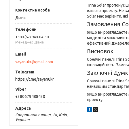
Trina Solar пропонує 
вашого проекту. Не в
Solar має варіанти, я
Діана
Замовлення Сон
Якщо ви розглядаєте 
+380 (67) 948-84-30
моделі та можливість
Менеджер Діана
ефективний джерело с
Висновок
Сонячні панелі Trina 
sayanukr@gmail.com
інноваційність. Замови
Заключні Думк
https://t.me/sayanukr
Сонячні панелі Trina 
найвищим стандартам 
Якщо ви розглядаєте м
+380679488430
проекту.
Спортивна площа, 1а, Київ,
Україна