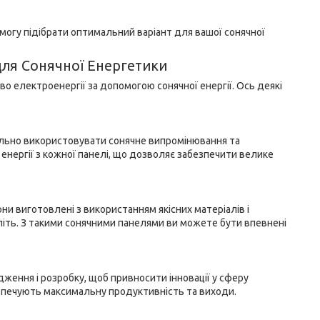
 змогу підібрати оптимальний варіант для вашої сонячної
 для Сонячної Енергетики
тво електроенергії за допомогою сонячної енергії. Ось деякі
мально використовувати сонячне випромінювання та
енергії з кожної панелі, що дозволяє забезпечити велике
они виготовлені з використанням якісних матеріалів і
літь. З такими сонячними панелями ви можете бути впевнені
дження і розробку, щоб привносити інновації у сферу
езпечують максимальну продуктивність та виходи.