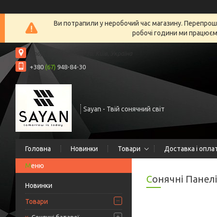
Ви потрапили у неробочий час магазину. Перепрошу
робочі години ми працюємо
Спортивна площа, 1а, Київ, Україна
+380
(67)
948-84-30
Sayan - Твій сонячний світ
Головна
Новинки
Товари
Доставка і опла
Сонячні Панел
Новинки
Товари