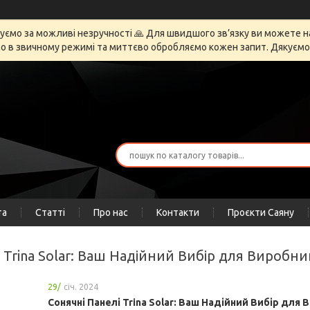
ємо за можливі незручності 🙏 Для швидшого зв’язку ви можете напи
 в звичному режимі та миттєво обробляємо кожен запит. Дякуємо за
та
Статті
Про нас
Контакти
Проєкти Саяну
і Trina Solar: Ваш Надійний Вибір для Виробн
29/
січ. 2024
Сонячні Панелі Trina Solar: Ваш Надійний Вибір для