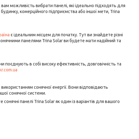
є вам можливість вибрати панелі, які ідеально підходять для
будинку, комерційного підприємства або іншої мети, Trina
раїна
є ідеальним місцем для початку. Тут ви знайдете різні
онячними панелями Trina Solar ви будете мати надійний та
Вони поєднують в собі високу ефективність, довговічність та
kr.com.ua
 з використанням сонячної енергії. Вони відповідають
шої сонячної системи.
онячні панелі Trina Solar як один із варіантів для вашого