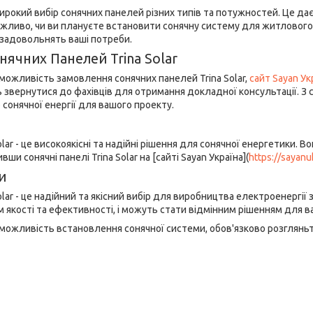
широкий вибір сонячних панелей різних типів та потужностей. Це да
ажливо, чи ви плануєте встановити сонячну систему для житлового 
кі задовольнять ваші потреби.
ячних Панелей Trina Solar
можливість замовлення сонячних панелей Trina Solar,
сайт Sayan Ук
 звернутися до фахівців для отримання докладної консультації. З с
онячної енергії для вашого проекту.
Solar - це високоякісні та надійні рішення для сонячної енергетики. 
вши сонячні панелі Trina Solar на [сайті Sayan Україна](
https://sayanu
и
Solar - це надійний та якісний вибір для виробництва електроенергії
якості та ефективності, і можуть стати відмінним рішенням для ва
ожливість встановлення сонячної системи, обов'язково розгляньте с