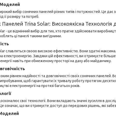
р Моделей
широкий вибір сонячних панелей різних типів і потужностей. Це дає
д її розміру та потреб.
 Панелей Trina Solar: Високоякісна Технологія
Solar - це відмінний вибір для тих, хто прагне здійснювати виробниц
роблять ці панелі такими вигідними.
ість
 Solar славляться своєю високою ефективністю. Вони здатні макси
а електроенергію. Завдяки цій ефективності, ви отримуєте більше 
нергії навіть при обмеженому просторі на даху або майданчику.
вговічність
исоким рівнем надійності та довговічності своїх сонячних панелей. В
ипробування, щоб гарантувати їх тривалу роботу протягом десяти
цтві електроенергії на протязі багатьох років.
ології
вдосконалює свої технології. Вони вкладають значні зусилля в дослі
 Це означає, що ви отримуєте доступ до передових рішень, які заб
 Моделей