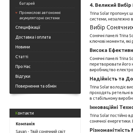
батарей
4. Великий Вибі
Промислові автономні
Trina Solar пропонує 
акумуляторні системи
системи, незалежно ві
Вибір Сонячних
Специфікації
Сонячні панелі Trina 
Доставка і оплата
ключові моменти, які 
Новини
Висока Ефективн
Статті
Сонячні панелі Trina
перетворювати його н
Про Нас
виробництво електрое
Відгуки
Надійність та До
Повернення та обмін
Trina Solar володіє в
проходять ретельні в
в стабільному виробни
Інноваційні Техн
Контакти
Trina Solar постійно 
сонячної енергетики.
Різноманітність
Sayan - Твій сонячний світ