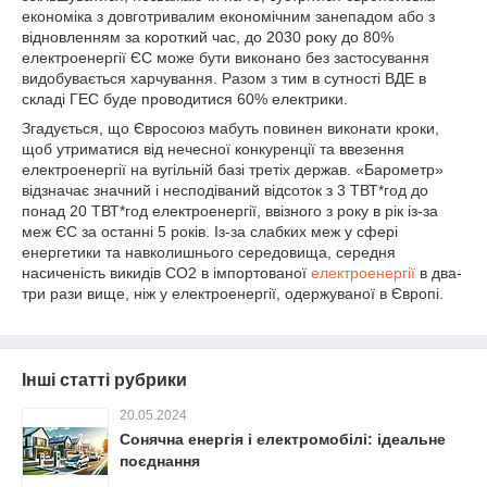
економіка з довготривалим економічним занепадом або з
відновленням за короткий час, до 2030 року до 80%
електроенергії ЄС може бути виконано без застосування
видобувається харчування. Разом з тим в сутності ВДЕ в
складі ГЕС буде проводитися 60% електрики.
Згадується, що Євросоюз мабуть повинен виконати кроки,
щоб утриматися від нечесної конкуренції та ввезення
електроенергії на вугільній базі третіх держав. «Барометр»
відзначає значний і несподіваний відсоток з 3 ТВТ*год до
понад 20 ТВТ*год електроенергії, ввізного з року в рік із-за
меж ЄС за останні 5 років. Із-за слабких меж у сфері
енергетики та навколишнього середовища, середня
насиченість викидів CO2 в імпортованої
електроенергії
в два-
три рази вище, ніж у електроенергії, одержуваної в Європі.
Інші статті рубрики
20.05.2024
Сонячна енергія і електромобілі: ідеальне
поєднання