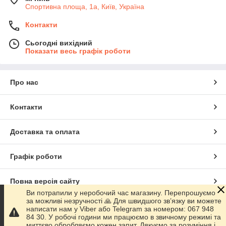
Спортивна площа, 1а, Київ, Україна
Контакти
Сьогодні вихідний
Показати весь графік роботи
Про нас
Контакти
Доставка та оплата
Графік роботи
Повна версія сайту
Ви потрапили у неробочий час магазину. Перепрошуємо
за можливі незручності 🙏 Для швидшого зв’язку ви можете
Сайт створено на маркетплейсі
Prom.ua
написати нам у Viber або Telegram за номером: 067 948
84 30. У робочі години ми працюємо в звичному режимі та
миттєво обробляємо кожен запит. Дякуємо за розуміння і