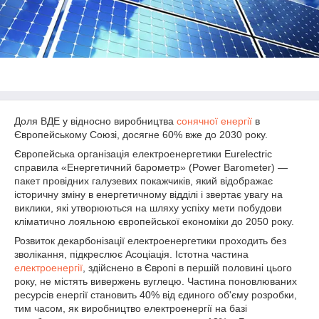
Доля ВДЕ у відносно виробництва
сонячної енергії
в
Європейському Союзі, досягне 60% вже до 2030 року.
Європейська організація електроенергетики Eurelectric
справила «Енергетичний барометр» (Power Barometer) —
пакет провідних галузевих покажчиків, який відображає
історичну зміну в енергетичному відділі і звертає увагу на
виклики, які утворюються на шляху успіху мети побудови
кліматично лояльною європейської економіки до 2050 року.
Розвиток декарбонізації електроенергетики проходить без
зволікання, підкреслює Асоціація. Істотна частина
електроенергії
, здійснено в Європі в першій половині цього
року, не містять вивержень вуглецю. Частина поновлюваних
ресурсів енергії становить 40% від єдиного об'єму розробки,
тим часом, як виробництво електроенергії на базі