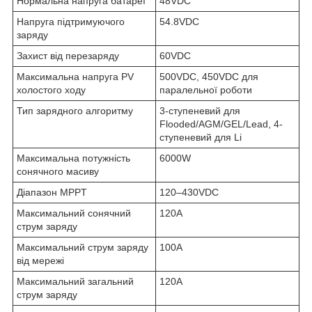
Нормальна напруга батареї
48VDC
Напруга підтримуючого
54.8VDC
заряду
Захист від перезаряду
60VDC
Максимальна напруга PV
500VDC, 450VDC для
холостого ходу
паралельної роботи
Тип зарядного алгоритму
3-ступеневий для
Flooded/AGM/GEL/Lead, 4-
ступеневий для Li
Максимальна потужність
6000W
сонячного масиву
Діапазон MPPT
120–430VDC
Максимальний сонячний
120A
струм заряду
Максимальний струм заряду
100A
від мережі
Максимальний загальний
120A
струм заряду