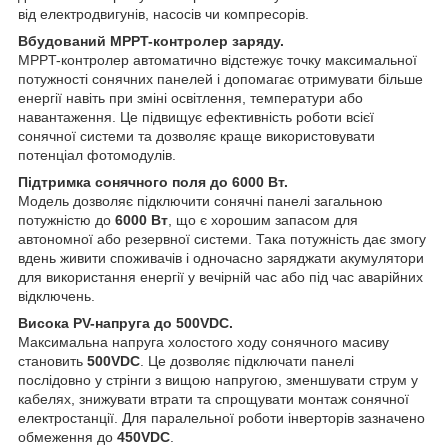
від електродвигунів, насосів чи компресорів.
Вбудований MPPT-контролер заряду.
MPPT-контролер автоматично відстежує точку максимальної
потужності сонячних панелей і допомагає отримувати більше
енергії навіть при зміні освітлення, температури або
навантаження. Це підвищує ефективність роботи всієї
сонячної системи та дозволяє краще використовувати
потенціал фотомодулів.
Підтримка сонячного поля до 6000 Вт.
Модель дозволяє підключити сонячні панелі загальною
потужністю до
6000 Вт
, що є хорошим запасом для
автономної або резервної системи. Така потужність дає змогу
вдень живити споживачів і одночасно заряджати акумулятори
для використання енергії у вечірній час або під час аварійних
відключень.
Висока PV-напруга до 500VDC.
Максимальна напруга холостого ходу сонячного масиву
становить
500VDC
. Це дозволяє підключати панелі
послідовно у стрінги з вищою напругою, зменшувати струм у
кабелях, знижувати втрати та спрощувати монтаж сонячної
електростанції. Для паралельної роботи інверторів зазначено
обмеження до
450VDC
.