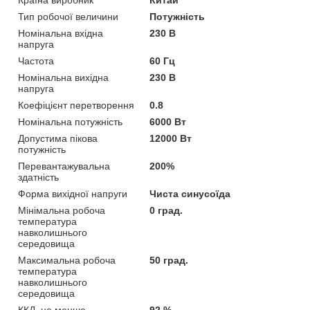
Тип робочої величини
Потужність
Номінальна вхідна
230 В
напруга
Частота
60 Гц
Номінальна вихідна
230 В
напруга
Коефіцієнт перетворення
0.8
Номінальна потужність
6000 Вт
Допустима пікова
12000 Вт
потужність
Перевантажувальна
200%
здатність
Форма вихідної напруги
Чиста синусоїда
Мінімальна робоча
0 град.
температура
навколишнього
середовища
Максимальна робоча
50 град.
температура
навколишнього
середовища
ККД, не менше
92 %