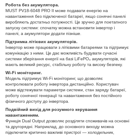
Робота без акумулятора.
MUST PV18-6048 PRO II може подавати енергію на
навантаження без підключеної батареї, якщо сонячні панелі
виробляють достатньо потужності. Це зручно для поетапного
запуску системи: спочатку можна встановити інвертор і
панелі, а акумулятори додати пізніше.
Підтримка літієвих акумуляторів.
Інвертор може працювати з літієвими батареями та підтримує
комунікацію з ними. Це дає можливість будувати сучасні
системи зберігання енергії на базі LiFePO₄ акумуляторів, які
мають великий ресурс, стабільну роботу та високу безпеку.
Wi-Fi моніторинг.
Модель підтримує Wi-Fi моніторинг, що дозволяє
контролювати роботу інвертора дистанційно. Користувач
може відстежувати параметри системи, стан заряду батареї,
роботу сонячної генерації та навантаження без постійного
фізичного доступу до інвертора.
Подвійний вихід для розумного керування
навантаженням.
Функція Dual Output дозволяє розділяти споживачів на основні
та другорядні. Наприклад, до основного виходу можна
підключити критично важливі пристрої — холодильник,