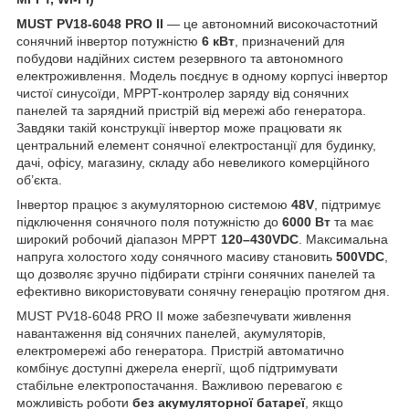
MUST PV18-6048 PRO II
— це автономний високочастотний
сонячний інвертор потужністю
6 кВт
, призначений для
побудови надійних систем резервного та автономного
електроживлення. Модель поєднує в одному корпусі інвертор
чистої синусоїди, MPPT-контролер заряду від сонячних
панелей та зарядний пристрій від мережі або генератора.
Завдяки такій конструкції інвертор може працювати як
центральний елемент сонячної електростанції для будинку,
дачі, офісу, магазину, складу або невеликого комерційного
об’єкта.
Інвертор працює з акумуляторною системою
48V
, підтримує
підключення сонячного поля потужністю до
6000 Вт
та має
широкий робочий діапазон MPPT
120–430VDC
. Максимальна
напруга холостого ходу сонячного масиву становить
500VDC
,
що дозволяє зручно підбирати стрінги сонячних панелей та
ефективно використовувати сонячну генерацію протягом дня.
MUST PV18-6048 PRO II може забезпечувати живлення
навантаження від сонячних панелей, акумуляторів,
електромережі або генератора. Пристрій автоматично
комбінує доступні джерела енергії, щоб підтримувати
стабільне електропостачання. Важливою перевагою є
можливість роботи
без акумуляторної батареї
, якщо