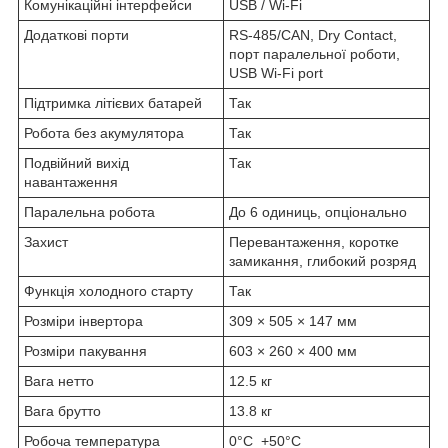
Комунікаційні інтерфейси
USB / Wi-Fi
Додаткові порти
RS-485/CAN, Dry Contact,
порт паралельної роботи,
USB Wi-Fi port
Підтримка літієвих батарей
Так
Робота без акумулятора
Так
Подвійний вихід
Так
навантаження
Паралельна робота
До 6 одиниць, опціонально
Захист
Перевантаження, коротке
замикання, глибокий розряд
Функція холодного старту
Так
Розміри інвертора
309 × 505 × 147 мм
Розміри пакування
603 × 260 × 400 мм
Вага нетто
12.5 кг
Вага брутто
13.8 кг
Робоча температура
0°C +50°C