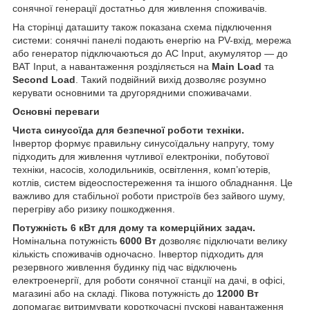
сонячної генерації достатньо для живлення споживачів.
На сторінці даташиту також показана схема підключення
системи: сонячні панелі подають енергію на PV-вхід, мережа
або генератор підключаються до AC Input, акумулятор — до
BAT Input, а навантаження розділяється на
Main Load
та
Second Load
. Такий подвійний вихід дозволяє розумно
керувати основними та другорядними споживачами.
Основні переваги
Чиста синусоїда для безпечної роботи техніки.
Інвертор формує правильну синусоїдальну напругу, тому
підходить для живлення чутливої електроніки, побутової
техніки, насосів, холодильників, освітлення, комп’ютерів,
котлів, систем відеоспостереження та іншого обладнання. Це
важливо для стабільної роботи пристроїв без зайвого шуму,
перегріву або ризику пошкодження.
Потужність 6 кВт для дому та комерційних задач.
Номінальна потужність
6000 Вт
дозволяє підключати велику
кількість споживачів одночасно. Інвертор підходить для
резервного живлення будинку під час відключень
електроенергії, для роботи сонячної станції на дачі, в офісі,
магазині або на складі. Пікова потужність до
12000 Вт
допомагає витримувати короткочасні пускові навантаження