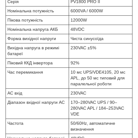
Серія
PV1800 PRO II
Номінальна потужність
6000VA / 6000W
Пікова потужність
12000W
Номінальна напруга АКБ
48VDC
Форма вихідної напруги
Чиста синусоїда
Вихідна напруга в режимі
230VAC ±5%
батареї
Піковий ККД інвертора
92%
Час перемикання
10 мс UPS/VDE4105, 20 мс
APL, до 50 мс типовий для
паралельної роботи
AC вхід
230VAC
Діапазон вхідної напруги AC
170–280VAC UPS / 90–
280VAC APL / 184–253VAC
VDE
Частота
50/60Hz, автоматичне
визначення