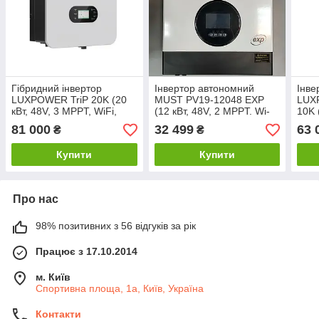
Гібридний інвертор
Інвертор автономний
Інве
LUXPOWER TriP 20K (20
MUST PV19-12048 EXP
LUX
кВт, 48V, 3 MPPT, WiFi,
(12 кВт, 48V, 2 MPPT. Wi-
10K 
Hybrid ESS, UPS, 3 фази)
Fi)
48V,
81 000
32 499
63 
₴
₴
Купити
Купити
Про нас
98% позитивних з 56 відгуків за рік
Працює з 17.10.2014
м. Київ
Спортивна площа, 1а, Київ, Україна
Контакти