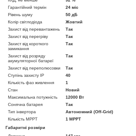
Гарантійний термін
24 міс
Рівень шуму
50 дБ
Колір світлодіода
Жовтий
Захист від перевантажень
Так
Захист від перегріву
Так
Захист від короткого
Так
замикання
Захист від розряду
Так
акумуляторної батареї
Захист від переполюсовки
Так
Ступінь захисту IP
40
Кількість фаз живлення
1
Стан
Новий
Максимальна потужність
12000 Вт
Сонячна батарея
Так
Тип інвертора
Автономний (Off-Grid)
Кількість MPPT
1 MPPT
Габаритні розміри
Довжина
147 мм