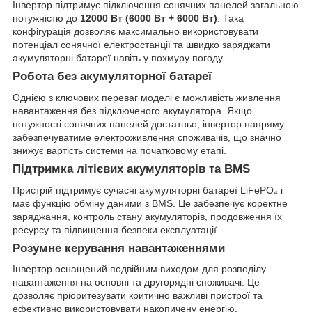
Інвертор підтримує підключення сонячних панелей загальною
потужністю до
12000 Вт (6000 Вт + 6000 Вт)
. Така
конфігурація дозволяє максимально використовувати
потенціал сонячної електростанції та швидко заряджати
акумуляторні батареї навіть у похмуру погоду.
Робота без акумуляторної батареї
Однією з ключових переваг моделі є можливість живлення
навантаження без підключеного акумулятора. Якщо
потужності сонячних панелей достатньо, інвертор напряму
забезпечуватиме електроживлення споживачів, що значно
знижує вартість системи на початковому етапі.
Підтримка літієвих акумуляторів та BMS
Пристрій підтримує сучасні акумуляторні батареї LiFePO₄ і
має функцію обміну даними з BMS. Це забезпечує коректне
заряджання, контроль стану акумуляторів, продовження їх
ресурсу та підвищення безпеки експлуатації.
Розумне керування навантаженнями
Інвертор оснащений подвійним виходом для розподілу
навантаження на основні та другорядні споживачі. Це
дозволяє пріоритезувати критично важливі пристрої та
ефективно використовувати накопичену енергію.