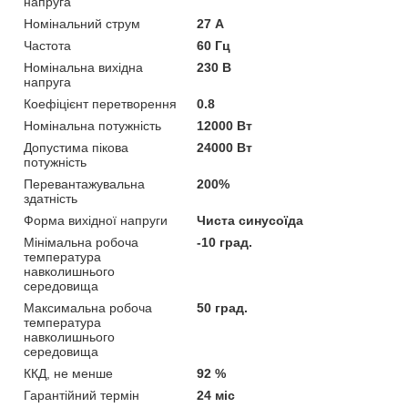
напруга
Номінальний струм
27 А
Частота
60 Гц
Номінальна вихідна
230 В
напруга
Коефіцієнт перетворення
0.8
Номінальна потужність
12000 Вт
Допустима пікова
24000 Вт
потужність
Перевантажувальна
200%
здатність
Форма вихідної напруги
Чиста синусоїда
Мінімальна робоча
-10 град.
температура
навколишнього
середовища
Максимальна робоча
50 град.
температура
навколишнього
середовища
ККД, не менше
92 %
Гарантійний термін
24 міс