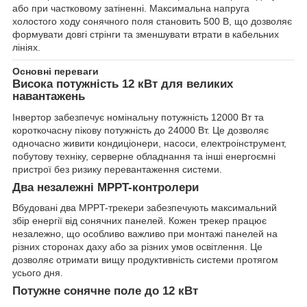
або при частковому затіненні. Максимальна напруга
холостого ходу сонячного поля становить 500 В, що дозволяє
формувати довгі стрінги та зменшувати втрати в кабельних
лініях.
Основні переваги
Висока потужність 12 кВт для великих
навантажень
Інвертор забезпечує номінальну потужність 12000 Вт та
короткочасну пікову потужність до 24000 Вт. Це дозволяє
одночасно живити кондиціонери, насоси, електроінструмент,
побутову техніку, серверне обладнання та інші енергоємні
пристрої без ризику перевантаження системи.
Два незалежні MPPT-контролери
Вбудовані два MPPT-трекери забезпечують максимальний
збір енергії від сонячних панелей. Кожен трекер працює
незалежно, що особливо важливо при монтажі панелей на
різних сторонах даху або за різних умов освітлення. Це
дозволяє отримати вищу продуктивність системи протягом
усього дня.
Потужне сонячне поле до 12 кВт