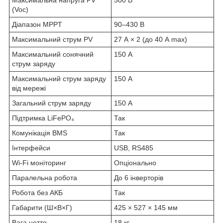
(Voc)
Діапазон MPPT
90–430 В
Максимальний струм PV
27 А × 2 (до 40 А max)
Максимальний сонячний
150 А
струм заряду
Максимальний струм заряду
150 А
від мережі
Загальний струм заряду
150 А
Підтримка LiFePO₄
Так
Комунікація BMS
Так
Інтерфейси
USB, RS485
Wi-Fi моніторинг
Опціонально
Паралельна робота
До 6 інверторів
Робота без АКБ
Так
Габарити (Ш×В×Г)
425 × 527 × 145 мм
Вага нетто
18 кг