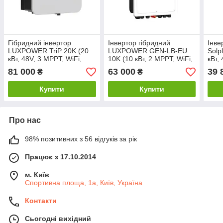
Гібридний інвертор
Інвертор гібридний
Інве
LUXPOWER TriP 20K (20
LUXPOWER GEN-LB-EU
Solp
кВт, 48V, 3 MPPT, WiFi,
10K (10 кВт, 2 MPPT, WiFi,
кВт,
Hybrid ESS, UPS, 3 фази)
48V, 1 фаза)
фаза
81 000
63 000
39 
₴
₴
MPP
Купити
Купити
Про нас
98% позитивних з 56 відгуків за рік
Працює з 17.10.2014
м. Київ
Спортивна площа, 1а, Київ, Україна
Контакти
Сьогодні вихідний