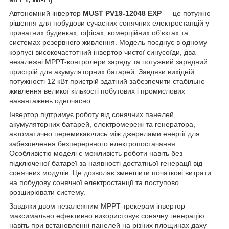
Автономний інвертор
MUST PV19-12048 EXP
— це потужне
рішення для побудови сучасних сонячних електростанцій у
приватних будинках, офісах, комерційних об'єктах та
системах резервного живлення. Модель поєднує в одному
корпусі високочастотний інвертор чистої синусоїди, два
незалежні MPPT-контролери заряду та потужний зарядний
пристрій для акумуляторних батарей. Завдяки вихідній
потужності 12 кВт пристрій здатний забезпечити стабільне
живлення великої кількості побутових і промислових
навантажень одночасно.
Інвертор підтримує роботу від сонячних панелей,
акумуляторних батарей, електромережі та генератора,
автоматично перемикаючись між джерелами енергії для
забезпечення безперервного електропостачання.
Особливістю моделі є можливість роботи навіть без
підключеної батареї за наявності достатньої генерації від
сонячних модулів. Це дозволяє зменшити початкові витрати
на побудову сонячної електростанції та поступово
розширювати систему.
Завдяки двом незалежним MPPT-трекерам інвертор
максимально ефективно використовує сонячну генерацію
навіть при встановленні панелей на різних площинах даху