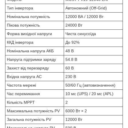
Тип інвертора
Автономний (Off-Grid)
Номінальна потужність
12000 ВА / 12000 Вт
Пікова потужність
24000 Вт
Форма вихідної напруги
Чиста синусоїда
ККД інвертора
До 92%
Номінальна напруга АКБ
48 В
Напруга підтримки заряду
54.8 В
Захист від перезаряду
60 В
Вхідна напруга AC
230 В
Частота мережі
50/60 Гц (автовизначення)
Час перемикання
10 мс (UPS) / 20 мс (APL)
Кількість MPPT
2
Максимальна потужність PV
6000 Вт × 2
Загальна потужність PV
12000 Вт
Максимальна напруга PV
500 В