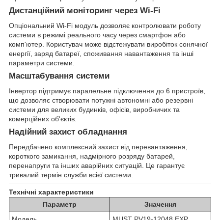
Дистанційний моніторинг через Wi-Fi
Опціональний Wi-Fi модуль дозволяє контролювати роботу
системи в режимі реального часу через смартфон або
комп'ютер. Користувач може відстежувати виробіток сонячної
енергії, заряд батареї, споживання навантаження та інші
параметри системи.
Масштабування системи
Інвертор підтримує паралельне підключення до 6 пристроїв,
що дозволяє створювати потужні автономні або резервні
системи для великих будинків, офісів, виробничих та
комерційних об'єктів.
Надійний захист обладнання
Передбачено комплексний захист від перевантаження,
короткого замикання, надмірного розряду батарей,
перенапруги та інших аварійних ситуацій. Це гарантує
тривалий термін служби всієї системи.
Технічні характеристики
Параметр
Значення
Модель
MUST PV19-12048 EXP