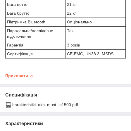
Вага нетто
21 кг
Вага брутто
22 кг
Підтримка Bluetooth
Опціонально
Паралельне/послідовне
Так
підключення
Гарантія
3 років
Сертифікація
CE-EMC, UN38.3, MSDS
Приховати
Специфікація
harakteristiki_akb_must_lp1500.pdf
Характеристики