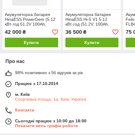
Акумуляторна батарея
Акумуляторна батарея
Акум
HinaESS PowerGem (5.12
HinaESS Hi-5 V1 5.12
Feli
кВт·год 51.2V 100Ah,
кВт·год (51.2V, 100Ah,
FLB
LiFePO₄, Smart BMS,
LiFePO₄, Smart BMS,
кВт·
42 000
36 500
75 
₴
₴
100A)
100A)
LiFe
BMS,
Купити
Купити
Про нас
98% позитивних з 56 відгуків за рік
Працює з 17.10.2014
м. Київ
Спортивна площа, 1а, Київ, Україна
Контакти
Сьогодні працює з 10:00 до 18:00
Показати весь графік роботи