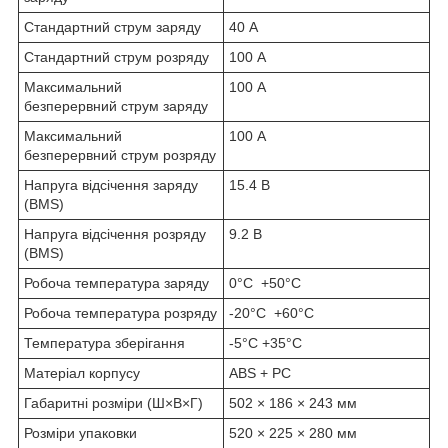
Стандартний струм заряду
40 А
Стандартний струм розряду
100 А
Максимальний
100 А
безперервний струм заряду
Максимальний
100 А
безперервний струм розряду
Напруга відсічення заряду
15.4 В
(BMS)
Напруга відсічення розряду
9.2 В
(BMS)
Робоча температура заряду
0°C +50°C
Робоча температура розряду
-20°C +60°C
Температура зберігання
-5°C +35°C
Матеріал корпусу
ABS + PC
Габаритні розміри (Ш×В×Г)
502 × 186 × 243 мм
Розміри упаковки
520 × 225 × 280 мм