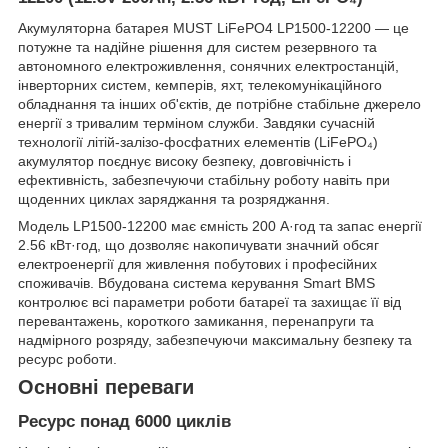
Акумуляторна батарея MUST LiFePO4 LP1500-12200 — це
потужне та надійне рішення для систем резервного та
автономного електроживлення, сонячних електростанцій,
інверторних систем, кемперів, яхт, телекомунікаційного
обладнання та інших об'єктів, де потрібне стабільне джерело
енергії з тривалим терміном служби. Завдяки сучасній
технології літій-залізо-фосфатних елементів (LiFePO₄)
акумулятор поєднує високу безпеку, довговічність і
ефективність, забезпечуючи стабільну роботу навіть при
щоденних циклах заряджання та розряджання.
Модель LP1500-12200 має ємність 200 А·год та запас енергії
2.56 кВт·год, що дозволяє накопичувати значний обсяг
електроенергії для живлення побутових і професійних
споживачів. Вбудована система керування Smart BMS
контролює всі параметри роботи батареї та захищає її від
перевантажень, короткого замикання, перенапруги та
надмірного розряду, забезпечуючи максимальну безпеку та
ресурс роботи.
Основні переваги
Ресурс понад 6000 циклів