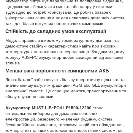
Акумулятор підтримує паралельне та послідовне з'єднання,
що дозволяє збільшувати ємність або напругу системи
відповідно до потреб користувача. Це робить батарею
універсальним рішенням як для невеликих домашніх систем,
так і для більш потужних енергетичних комплексів.
Стійкість до складних умов експлуатації
Модель працює в широкому температурному діапазоні та
демонструє стабільні характеристики навіть при високих
температурах навколишнього середовища. Завдяки міцному
корпусу ABS+PC акумулятор добре захищений від зовнішніх
впливів.
Менша вага порівняно зі свинцевими АКБ
Літієві батареї забезпечують більшу енергетичну щільність та
значно меншу вагу, ніж традиційні AGM або GEL акумулятори
аналогічної ємності. Це спрощує монтаж, транспортування та
обслуговування системи.
Акумулятор MUST LiFePO4 LP1500-12200
стане
оптимальним вибором для домашніх сонячних
електростанцій, резервного живлення будинку, систем
безперебійного живлення, телекомунікаційного обладнання,
кемперів, яхт та інших автономних енергетичних систем, де