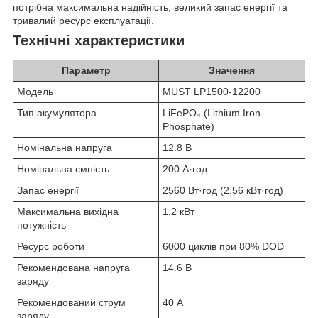
потрібна максимальна надійність, великий запас енергії та
тривалий ресурс експлуатації.
Технічні характеристики
Параметр
Значення
Модель
MUST LP1500-12200
Тип акумулятора
LiFePO₄ (Lithium Iron
Phosphate)
Номінальна напруга
12.8 В
Номінальна ємність
200 А·год
Запас енергії
2560 Вт·год (2.56 кВт·год)
Максимальна вихідна
1.2 кВт
потужність
Ресурс роботи
6000 циклів при 80% DOD
Рекомендована напруга
14.6 В
заряду
Рекомендований струм
40 А
заряду