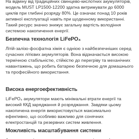
На відміну від традиційних свинцево-кислотних акумуляторів,
модель MUST LP1500-12200 здатна витримувати до 6000
циклів при глибині розряду 80%. Це означає понад 10 років
активної експлуатації навіть при щоденному використанні.
Такий ресурс значно знижує загальну вартість володіння
системою накопичення енергії.
Безпечна технологія LiFePO₄
Літій-залізо-фосфатна хімія є однією з найбезпечніших серед
сучасних літієвих акумуляторів. Вона відзначається високою
термічною стабільністю, стійкістю до перегріву та механічних
навантажень, що робить батарею безпечною для домашнього
та професійного використання.
Висока енергоефективність
LiFePO₄ акумулятори мають мінімальні втрати енергії та
високий ККД заряджання й розряджання. Завдяки цьому
накопичена енергія використовується максимально
ефективно, що особливо важливо для сонячних
електростанцій та резервних систем живлення.
Можливість масштабування системи