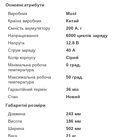
Основні атрибути
Виробник
Must
Країна виробник
Китай
Ємність акумулятору
200 А. г
Напрацювання
6000 циклів заряду
Напруга
12.8 В
Струм заряду
40 А
Колір корпусу
Сірий
Мінімальна робоча
0 град.
температура
Максимальна робоча
50 град.
температура
Гарантійний термін
36 міс
Стан
Новий
Габаритні розміри
Довжина
243 мм
Висота
186 мм
Ширина
502 мм
Вага
21 кг