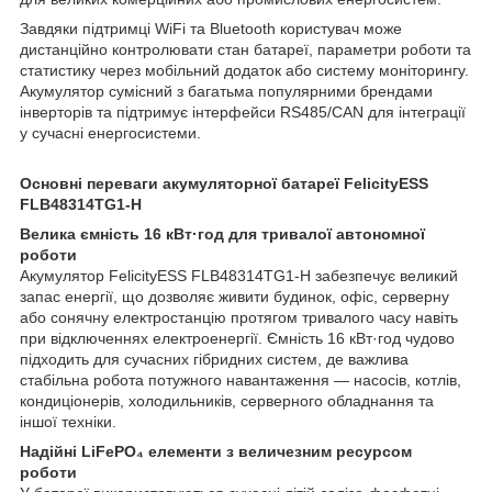
Завдяки підтримці WiFi та Bluetooth користувач може
дистанційно контролювати стан батареї, параметри роботи та
статистику через мобільний додаток або систему моніторингу.
Акумулятор сумісний з багатьма популярними брендами
інверторів та підтримує інтерфейси RS485/CAN для інтеграції
у сучасні енергосистеми.
Основні переваги акумуляторної батареї FelicityESS
FLB48314TG1-H
Велика ємність 16 кВт·год для тривалої автономної
роботи
Акумулятор FelicityESS FLB48314TG1-H забезпечує великий
запас енергії, що дозволяє живити будинок, офіс, серверну
або сонячну електростанцію протягом тривалого часу навіть
при відключеннях електроенергії. Ємність 16 кВт·год чудово
підходить для сучасних гібридних систем, де важлива
стабільна робота потужного навантаження — насосів, котлів,
кондиціонерів, холодильників, серверного обладнання та
іншої техніки.
Надійні LiFePO₄ елементи з величезним ресурсом
роботи