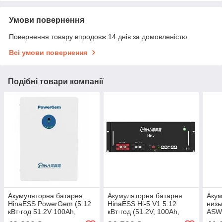
Умови повернення
Повернення товару впродовж 14 днів за домовленістю
Всі умови повернення
Подібні товари компанії
Акумуляторна батарея
Акумуляторна батарея
Акум
HinaESS PowerGem (5.12
HinaESS Hi-5 V1 5.12
низь
кВт·год 51.2V 100Ah,
кВт·год (51.2V, 100Ah,
ASW
LiFePO₄, Smart BMS,
LiFePO₄, Smart BMS,
кВт·