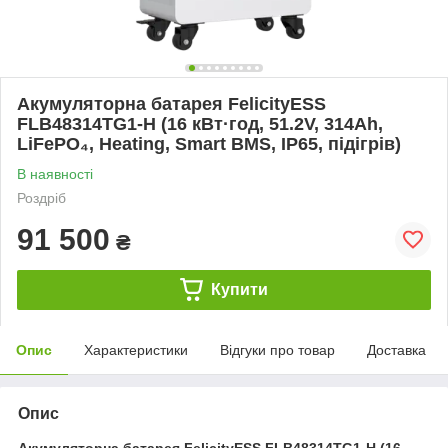
Акумуляторна батарея FelicityESS
FLB48314TG1-H (16 кВт·год, 51.2V, 314Ah,
LiFePO₄, Heating, Smart BMS, IP65, підігрів)
В наявності
Роздріб
91 500
₴
Купити
Опис
Характеристики
Відгуки про товар
Доставка
Опис
Акумуляторна батарея FelicityESS FLB48314TG1-H (16