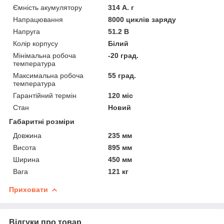
Ємність акумулятору
314 А. г
Напрацювання
8000 циклів заряду
Напруга
51.2 В
Колір корпусу
Білий
Мінімальна робоча
-20 град.
температура
Максимальна робоча
55 град.
температура
Гарантійний термін
120 міс
Стан
Новий
Габаритні розміри
Довжина
235 мм
Висота
895 мм
Ширина
450 мм
Вага
121 кг
Приховати
Відгуки про товар