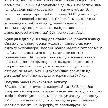
У батареї використовуються сучасні літій-залізо-фосфатні
елементи LiFePO₄, які вважаються одними з найбезпечніших
та найдовговічніших серед усіх типів акумуляторів. Вони
мають високий ресурс служби — понад 8000 циклів заряд/
розряд, не перегріваються, стійкі до глибоких розрядів та
забезпечують стабільну продуктивність навіть при
інтенсивному використанні. Це вигідне рішення для
довгострокової експлуатації без частих замін АКБ.
Функція підігріву Heating для стабільної роботи взимку
Однією з головних переваг моделі є наявність системи
підігріву акумулятора. Завдяки Heating-модулю батарея може
стабільно працювати та заряджатися при низьких
температурах. Це особливо важливо для встановлення у
гаражах, технічних приміщеннях, складах або зовнішніх
енергетичних системах, де взимку температура може
опускатися нижче нуля. Підігрів захищає елементи від
деградації та значно продовжує термін служби АКБ.
Потужна Smart BMS система захисту
Вбудована інтелектуальна система Smart BMS постійно
контролює всі параметри акумулятора: температуру, напругу
комірок, балансування елементів, струм заряду та розряду.
BMS автоматично захищає систему від перевантаження,
короткого замикання, перегріву та перенапруги. Це