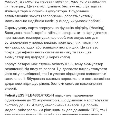
комірок та захист від перевантаження, короткого замикання
чи перегріву. Це значно підвищує безпеку експлуатації та
збільшує термін служби акумулятора. Вбудований
автоматичний захист і запобіжники роблять систему
максимально надійною навіть у складних умовах роботи.
Окрему увагу варто звернути на функцію підігріву (Heating).
Вона дозволяє батареї стабільно працювати та заряджатися
при низьких температурах, що особливо актуально для
встановлення у неопалюваних приміщеннях, технічних
кімнатах, складах або зовнішніх інсталяціях. Це суттєво
покращує ефективність системи взимку та захищає
акумулятор від деградації через холод.
Корпус батареї має ступінь захисту IP65, тому акумулятор
захищений від пилу та вологи. Це дозволяє використовувати
його як у приміщенні, так і в умовах підвищеної вологості чи
запиленості. Вбудована система аерозольного пожежогасіння
додатково підвищує рівень безпеки системи накопичення
енергії.
FelicityESS FLB48314TG1-H
підтримує паралельне
підключення до 32 акумуляторів, що дозволяє масштабувати
систему до 512 кВт·год накопичення енергії. Це робить
модель універсальним рішенням як для домашніх СЕС, так і
для великих комерційних або промислових енергосистем.