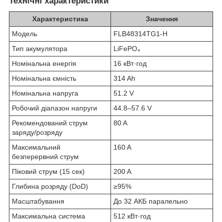
Технічні характеристики
Характеристика
Значення
Модель
FLB48314TG1-H
Тип акумулятора
LiFePO₄
Номінальна енергія
16 кВт·год
Номінальна ємність
314 Ah
Номінальна напруга
51.2 V
Робочий діапазон напруги
44.8–57.6 V
Рекомендований струм
80 A
заряду/розряду
Максимальний
160 A
безперервний струм
Піковий струм (15 сек)
200 A
Глибина розряду (DoD)
≥95%
Масштабування
До 32 АКБ паралельно
Максимальна система
512 кВт·год