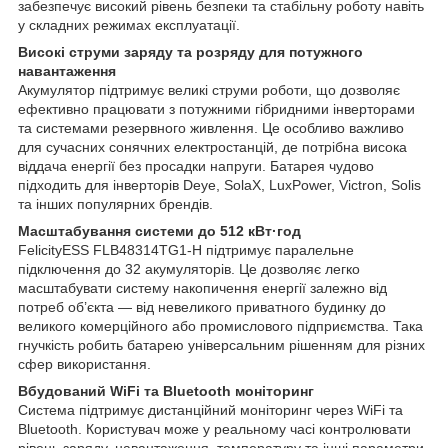
забезпечує високий рівень безпеки та стабільну роботу навіть
у складних режимах експлуатації.
Високі струми заряду та розряду для потужного
навантаження
Акумулятор підтримує великі струми роботи, що дозволяє
ефективно працювати з потужними гібридними інверторами
та системами резервного живлення. Це особливо важливо
для сучасних сонячних електростанцій, де потрібна висока
віддача енергії без просадки напруги. Батарея чудово
підходить для інверторів Deye, SolaX, LuxPower, Victron, Solis
та інших популярних брендів.
Масштабування системи до 512 кВт·год
FelicityESS FLB48314TG1-H підтримує паралельне
підключення до 32 акумуляторів. Це дозволяє легко
масштабувати систему накопичення енергії залежно від
потреб об’єкта — від невеликого приватного будинку до
великого комерційного або промислового підприємства. Така
гнучкість робить батарею універсальним рішенням для різних
сфер використання.
Вбудований WiFi та Bluetooth моніторинг
Система підтримує дистанційний моніторинг через WiFi та
Bluetooth. Користувач може у реальному часі контролювати
рівень заряду, навантаження, температуру та інші параметри