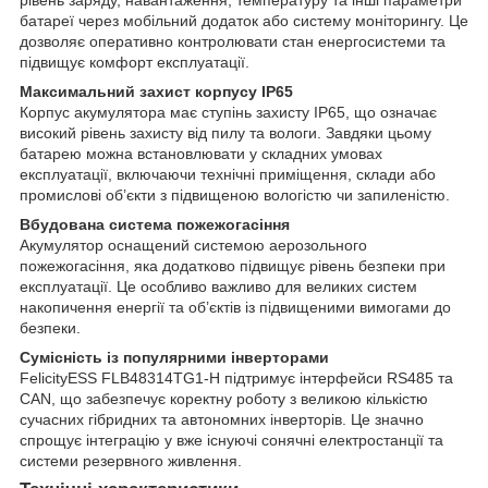
батареї через мобільний додаток або систему моніторингу. Це
дозволяє оперативно контролювати стан енергосистеми та
підвищує комфорт експлуатації.
Максимальний захист корпусу IP65
Корпус акумулятора має ступінь захисту IP65, що означає
високий рівень захисту від пилу та вологи. Завдяки цьому
батарею можна встановлювати у складних умовах
експлуатації, включаючи технічні приміщення, склади або
промислові об’єкти з підвищеною вологістю чи запиленістю.
Вбудована система пожежогасіння
Акумулятор оснащений системою аерозольного
пожежогасіння, яка додатково підвищує рівень безпеки при
експлуатації. Це особливо важливо для великих систем
накопичення енергії та об’єктів із підвищеними вимогами до
безпеки.
Сумісність із популярними інверторами
FelicityESS FLB48314TG1-H підтримує інтерфейси RS485 та
CAN, що забезпечує коректну роботу з великою кількістю
сучасних гібридних та автономних інверторів. Це значно
спрощує інтеграцію у вже існуючі сонячні електростанції та
системи резервного живлення.