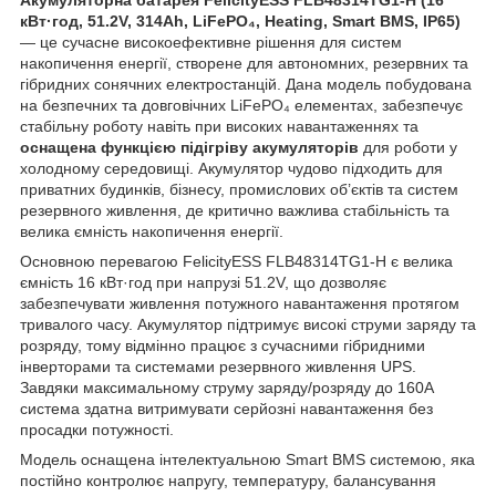
кВт·год, 51.2V, 314Ah, LiFePO₄, Heating, Smart BMS, IP65)
— це сучасне високоефективне рішення для систем
накопичення енергії, створене для автономних, резервних та
гібридних сонячних електростанцій. Дана модель побудована
на безпечних та довговічних LiFePO₄ елементах, забезпечує
стабільну роботу навіть при високих навантаженнях та
оснащена функцією підігріву акумуляторів
для роботи у
холодному середовищі. Акумулятор чудово підходить для
приватних будинків, бізнесу, промислових об’єктів та систем
резервного живлення, де критично важлива стабільність та
велика ємність накопичення енергії.
Основною перевагою FelicityESS FLB48314TG1-H є велика
ємність 16 кВт·год при напрузі 51.2V, що дозволяє
забезпечувати живлення потужного навантаження протягом
тривалого часу. Акумулятор підтримує високі струми заряду та
розряду, тому відмінно працює з сучасними гібридними
інверторами та системами резервного живлення UPS.
Завдяки максимальному струму заряду/розряду до 160A
система здатна витримувати серйозні навантаження без
просадки потужності.
Модель оснащена інтелектуальною Smart BMS системою, яка
постійно контролює напругу, температуру, балансування