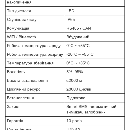
накопичення
Тип дисплея
LED
Ступінь захисту
IP65
Комунікація
RS485 / CAN
WiFi / Bluetooth
Вбудований
Робоча температура заряду
0°C ~ +55°C
Робоча температура розряду
-20°C ~ +55°C
Температура зберігання
0°C ~ +35°C
Вологість
5%–95%
Висота встановлення
≤2000 м
Циклічний ресурс
≥8000 циклів
Встановлення
Підлогове
Захист
Smart BMS, автоматичний
вимикач, запобіжник
Гарантія
10 років
Сертифікація
UN38.3