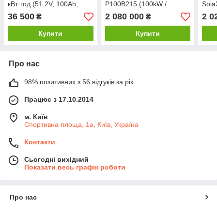
кВт·год (51.2V, 100Ah,
P100B215 (100kW /
Sola
LiFePO₄, Smart BMS,
215kWh, LiFePO₄ ESS,
B200
36 500
2 080 000
2 0
₴
₴
100A)
Liquid Cooling)
LiFe
Купити
Купити
Про нас
98% позитивних з 56 відгуків за рік
Працює з 17.10.2014
м. Київ
Спортивна площа, 1а, Київ, Україна
Контакти
Сьогодні вихідний
Показати весь графік роботи
Про нас