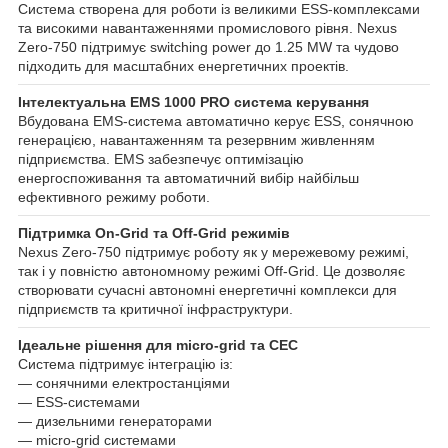
Система створена для роботи із великими ESS-комплексами
та високими навантаженнями промислового рівня. Nexus
Zero-750 підтримує switching power до 1.25 MW та чудово
підходить для масштабних енергетичних проектів.
Інтелектуальна EMS 1000 PRO система керування
Вбудована EMS-система автоматично керує ESS, сонячною
генерацією, навантаженням та резервним живленням
підприємства. EMS забезпечує оптимізацію
енергоспоживання та автоматичний вибір найбільш
ефективного режиму роботи.
Підтримка On-Grid та Off-Grid режимів
Nexus Zero-750 підтримує роботу як у мережевому режимі,
так і у повністю автономному режимі Off-Grid. Це дозволяє
створювати сучасні автономні енергетичні комплекси для
підприємств та критичної інфраструктури.
Ідеальне рішення для micro-grid та СЕС
Система підтримує інтеграцію із:
— сонячними електростанціями
— ESS-системами
— дизельними генераторами
— micro-grid системами