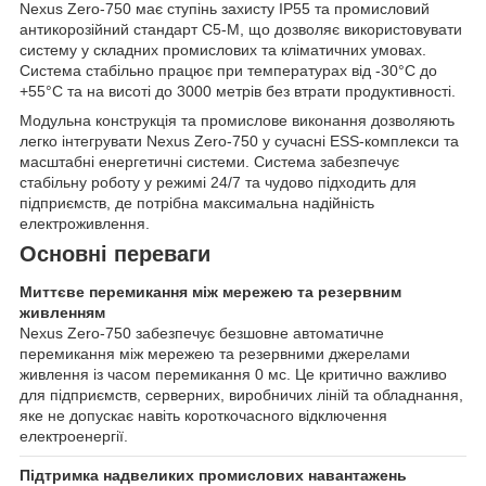
Nexus Zero-750 має ступінь захисту IP55 та промисловий
антикорозійний стандарт C5-M, що дозволяє використовувати
систему у складних промислових та кліматичних умовах.
Система стабільно працює при температурах від -30°C до
+55°C та на висоті до 3000 метрів без втрати продуктивності.
Модульна конструкція та промислове виконання дозволяють
легко інтегрувати Nexus Zero-750 у сучасні ESS-комплекси та
масштабні енергетичні системи. Система забезпечує
стабільну роботу у режимі 24/7 та чудово підходить для
підприємств, де потрібна максимальна надійність
електроживлення.
Основні переваги
Миттєве перемикання між мережею та резервним
живленням
Nexus Zero-750 забезпечує безшовне автоматичне
перемикання між мережею та резервними джерелами
живлення із часом перемикання 0 мс. Це критично важливо
для підприємств, серверних, виробничих ліній та обладнання,
яке не допускає навіть короткочасного відключення
електроенергії.
Підтримка надвеликих промислових навантажень