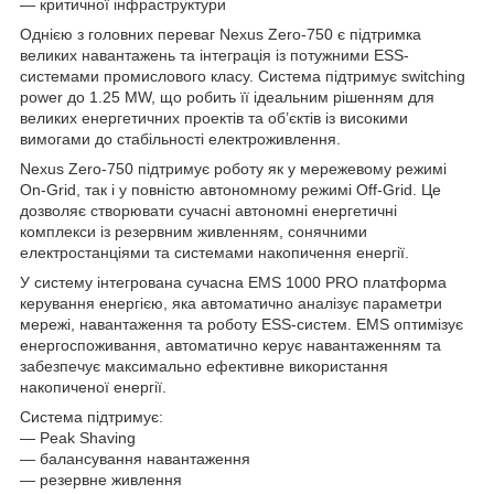
— критичної інфраструктури
Однією з головних переваг Nexus Zero-750 є підтримка
великих навантажень та інтеграція із потужними ESS-
системами промислового класу. Система підтримує switching
power до 1.25 MW, що робить її ідеальним рішенням для
великих енергетичних проектів та об’єктів із високими
вимогами до стабільності електроживлення.
Nexus Zero-750 підтримує роботу як у мережевому режимі
On-Grid, так і у повністю автономному режимі Off-Grid. Це
дозволяє створювати сучасні автономні енергетичні
комплекси із резервним живленням, сонячними
електростанціями та системами накопичення енергії.
У систему інтегрована сучасна EMS 1000 PRO платформа
керування енергією, яка автоматично аналізує параметри
мережі, навантаження та роботу ESS-систем. EMS оптимізує
енергоспоживання, автоматично керує навантаженням та
забезпечує максимально ефективне використання
накопиченої енергії.
Система підтримує:
— Peak Shaving
— балансування навантаження
— резервне живлення