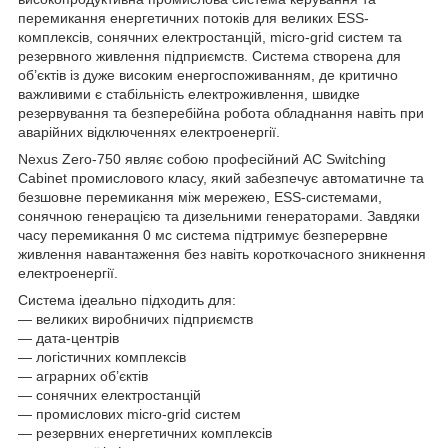
перемикання енергетичних потоків для великих ESS-
комплексів, сонячних електростанцій, micro-grid систем та
резервного живлення підприємств. Система створена для
об’єктів із дуже високим енергоспоживанням, де критично
важливими є стабільність електроживлення, швидке
резервування та безперебійна робота обладнання навіть при
аварійних відключеннях електроенергії.
Nexus Zero-750 являє собою професійний AC Switching
Cabinet промислового класу, який забезпечує автоматичне та
безшовне перемикання між мережею, ESS-системами,
сонячною генерацією та дизельними генераторами. Завдяки
часу перемикання 0 мс система підтримує безперервне
живлення навантаження без навіть короткочасного зникнення
електроенергії.
Система ідеально підходить для:
— великих виробничих підприємств
— дата-центрів
— логістичних комплексів
— аграрних об’єктів
— сонячних електростанцій
— промислових micro-grid систем
— резервних енергетичних комплексів