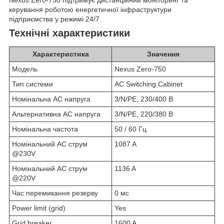
Nexus Zero-750 підтримує дистанційний моніторинг та
керування роботою енергетичної інфраструктури
підприємства у режимі 24/7.
Технічні характеристики
Характеристика
Значення
Модель
Nexus Zero-750
Тип системи
AC Switching Cabinet
Номінальна AC напруга
3/N/PE, 230/400 В
Альтернативна AC напруга
3/N/PE, 220/380 В
Номінальна частота
50 / 60 Гц
Номінальний AC струм
1087 A
@230V
Номінальний AC струм
1136 A
@220V
Час перемикання резерву
0 мс
Power limit (grid)
Yes
Grid breaker
1600 A