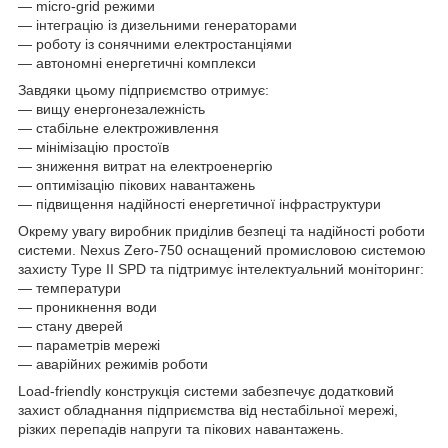
— micro-grid режими
— інтеграцію із дизельними генераторами
— роботу із сонячними електростанціями
— автономні енергетичні комплекси
Завдяки цьому підприємство отримує:
— вищу енергонезалежність
— стабільне електроживлення
— мінімізацію простоїв
— зниження витрат на електроенергію
— оптимізацію пікових навантажень
— підвищення надійності енергетичної інфраструктури
Окрему увагу виробник приділив безпеці та надійності роботи
системи. Nexus Zero-750 оснащений промисловою системою
захисту Type II SPD та підтримує інтелектуальний моніторинг:
— температури
— проникнення води
— стану дверей
— параметрів мережі
— аварійних режимів роботи
Load-friendly конструкція системи забезпечує додатковий
захист обладнання підприємства від нестабільної мережі,
різких перепадів напруги та пікових навантажень.