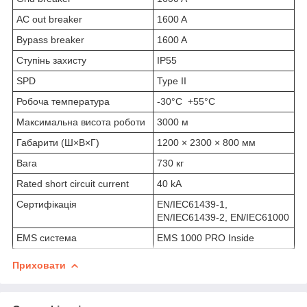
AC out breaker
1600 A
Bypass breaker
1600 A
Ступінь захисту
IP55
SPD
Type II
Робоча температура
-30°C +55°C
Максимальна висота роботи
3000 м
Габарити (Ш×В×Г)
1200 × 2300 × 800 мм
Вага
730 кг
Rated short circuit current
40 kA
Сертифікація
EN/IEC61439-1,
EN/IEC61439-2, EN/IEC61000
EMS система
EMS 1000 PRO Inside
Приховати