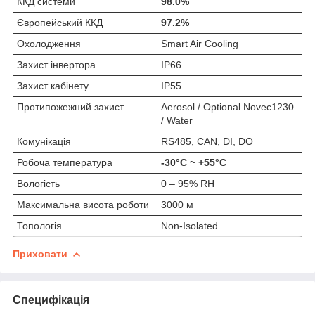
ККД системи
98.0%
Європейський ККД
97.2%
Охолодження
Smart Air Cooling
Захист інвертора
IP66
Захист кабінету
IP55
Протипожежний захист
Aerosol / Optional Novec1230
/ Water
Комунікація
RS485, CAN, DI, DO
Робоча температура
-30°C ~ +55°C
Вологість
0 – 95% RH
Максимальна висота роботи
3000 м
Топологія
Non-Isolated
Приховати
Специфікація