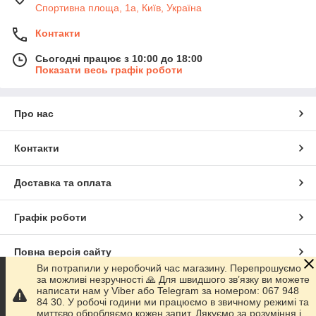
Спортивна площа, 1а, Київ, Україна
Контакти
Сьогодні працює з 10:00 до 18:00
Показати весь графік роботи
Про нас
Контакти
Доставка та оплата
Графік роботи
Повна версія сайту
Ви потрапили у неробочий час магазину. Перепрошуємо
за можливі незручності 🙏 Для швидшого зв’язку ви можете
Сайт створено на маркетплейсі
Prom.ua
написати нам у Viber або Telegram за номером: 067 948
84 30. У робочі години ми працюємо в звичному режимі та
миттєво обробляємо кожен запит. Дякуємо за розуміння і