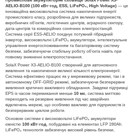
AELIO-B100 (100 кВт·год, ESS, LiFePO₄, High Voltage)
— це
інноваційна високовольтна система накопичення енергії
промислового класу, розроблена для великих підприємств,
виробничих об’єктів, логістичних центрів, аграрного сектору,
дата-центрів та комерційних сонячних електростанцій.
Система серії ESS-AELIO поєднує потужний гібридний
інвертор, високовольтні LiFePO₄ акумулятори, інтелектуальне
управління енергоспоживанням та багаторівневу систему
безпеки, забезпечуючи стабільну роботу об’єкта навіть при
повному зникненні електропостачання.
SolaX Power X3-AELIO-B100 створений для автономного
живлення та накопичення великої кількості електроенергії.
Система ефективно працює як у мережевому режимі, так і в
автономному OFF-GRID режимі, забезпечуючи безперервне
живлення критично важливого обладнання. Завдяки підтримці
EPS із часом перемикання менше
10 мс
, система миттєво
переходить на резервне живлення під час аварійних
відключень мережі, що особливо важливо для підприємств із
безперервним циклом роботи.
Основою системи є високовольтні LiFePO₄ акумулятори
ємністю
100 кВт·год
, побудовані на елементах LFP 280Ah.
LiFePO₄ технологія забезпечує високий рівень безпеки,