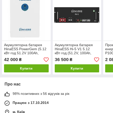
Акумуляторна батарея
Акумуляторна батарея
Пром
HinaESS PowerGem (5.12
HinaESS Hi-5 V1 5.12
енер
кВт·год 51.2V 100Ah,
кВт·год (51.2V, 100Ah,
P100
LiFePO₄, Smart BMS,
LiFePO₄, Smart BMS,
215k
42 000
36 500
2 0
₴
₴
100A)
100A)
Liqu
Купити
Купити
Про нас
98% позитивних з 56 відгуків за рік
Працює з 17.10.2014
м. Київ