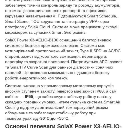
забезпечує точний контроль заряду та розряду акумуляторів,
оптимізацію споживання електроенергії та ефективне
керування навантаженням. Підтримуються Smart Schedule,
Smart Scene, TOU-керування та інтеграція у VPP через
платформу SolaX Cloud. Система може працювати у складі
мікромереж та сучасних Smart Grid рішень.
SolaX Power X3-AELIO-B100 оснащений багаторівневою
системою безпеки промислового рівня. Система має
чотирирівневий протипожежний захист, Type II SPD на AC/DC
стороні, захист від короткого замикання, перенапруги,
перегріву та зворотної полярності. Підтримується AFCI-захист
та Smart IV Curve Scan для ранньої діагностики сонячних
панелей. Це дозволяє максимально підвищити безпеку
роботи енергетичного комплексу.
Система виконана у промисловому металевому корпусі з
високим ступенем захисту. Інвертор має захист
IP66
, а сам
кабінет —
IP55
, що забезпечує стабільну роботу навіть у
складних погодних умовах. Інтелектуальна система Smart Air
Cooling підтримує оптимальний температурний режим
обладнання та забезпечує стабільну роботу при
температурах від
-30°C до +55°C
.
Основні переваги SolaX Power X3-AELIO-