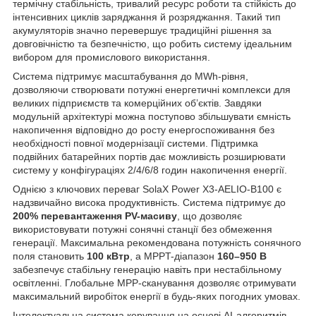
термічну стабільність, тривалий ресурс роботи та стійкість до
інтенсивних циклів заряджання й розряджання. Такий тип
акумуляторів значно перевершує традиційні рішення за
довговічністю та безпечністю, що робить систему ідеальним
вибором для промислового використання.
Система підтримує масштабування до MWh-рівня,
дозволяючи створювати потужні енергетичні комплекси для
великих підприємств та комерційних об’єктів. Завдяки
модульній архітектурі можна поступово збільшувати ємність
накопичення відповідно до росту енергоспоживання без
необхідності повної модернізації системи. Підтримка
подвійних батарейних портів дає можливість розширювати
систему у конфігураціях 2/4/6/8 годин накопичення енергії.
Однією з ключових переваг SolaX Power X3-AELIO-B100 є
надзвичайно висока продуктивність. Система підтримує до
200% перевантаження PV-масиву
, що дозволяє
використовувати потужні сонячні станції без обмеження
генерації. Максимальна рекомендована потужність сонячного
поля становить
100 кВтp
, а MPPT-діапазон
160–950 В
забезпечує стабільну генерацію навіть при нестабільному
освітленні. Глобальне MPP-сканування дозволяє отримувати
максимальний виробіток енергії в будь-яких погодних умовах.
Інтелектуальна система керування на основі AI-алгоритмів