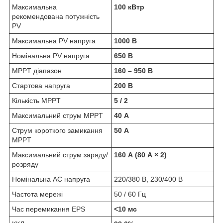
Максимальна
100 кВтp
рекомендована потужність
PV
Максимальна PV напруга
1000 В
Номінальна PV напруга
650 В
MPPT діапазон
160 – 950 В
Стартова напруга
200 В
Кількість MPPT
5 / 2
Максимальний струм MPPT
40 А
Струм короткого замикання
50 А
MPPT
Максимальний струм заряду/
160 А (80 А × 2)
розряду
Номінальна AC напруга
220/380 В, 230/400 В
Частота мережі
50 / 60 Гц
Час перемикання EPS
<10 мс