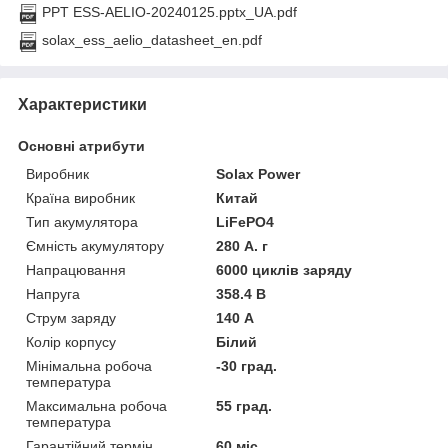
PPT ESS-AELIO-20240125.pptx_UA.pdf
solax_ess_aelio_datasheet_en.pdf
Характеристики
Основні атрибути
Виробник
Solax Power
Країна виробник
Китай
Тип акумулятора
LiFePO4
Ємність акумулятору
280 А. г
Напрацювання
6000 циклів заряду
Напруга
358.4 В
Струм заряду
140 А
Колір корпусу
Білий
Мінімальна робоча
-30 град.
температура
Максимальна робоча
55 град.
температура
Гарантійний термін
60 міс