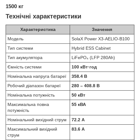
1500 кг
Технічні характеристики
Характеристика
Значення
Модель
SolaX Power X3-AELIO-B100
Тип системи
Hybrid ESS Cabinet
Тип акумулятора
LiFePO₄ (LFP 280Ah)
Ємність системи
100 кВт·год
Номінальна напруга батареї
358.4 В
Робочий діапазон батареї
280 – 408.8 В
Номінальна потужність
50 кВт
Максимальна повна
55 кВА
потужність
Номінальний вихідний струм
72.2 А
Максимальний вихідний
83.6 А
струм