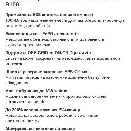
B100
Промислова ESS система великої ємності
100 кВт·год накопичення енергії для підприємств, виробництв
та комерційних об’єктів.
Високовольтна LiFePO₄ технологія
Максимальна безпека, стабільність та довговічність
акумуляторної системи.
Підтримка OFF-GRID та ON-GRID режимів
Система може працювати як автономно, так і паралельно з
мережею.
Швидке резервне живлення EPS <10 мс
Миттєвий перехід на автономне живлення без зупинки
обладнання.
Масштабування до MWh-рівня
Можливість створення великих промислових систем
накопичення енергії.
До 200% перевантаження PV-масиву
Максимальна ефективність роботи із сонячними
електростанціями.
AI-керування енергоспоживанням