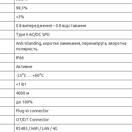
98.3%
<3%
0.8 випередження – 0.8 відставання
Type II AC/DC SPD
Anti-Islanding, коротке замикання, перенапруга, зворотна
полярність
IP66
Активне
-25°C … +60°C
<1 Вт
4000 м
до 100%
Plug-in connector
OT/DT Connector
RS485 / WiFi / LAN / 4G