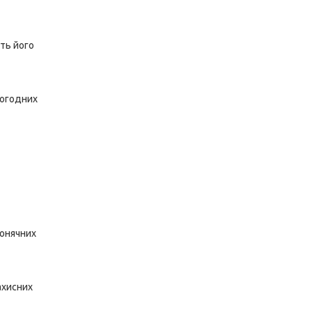
ить його
погодних
сонячних
ахисних