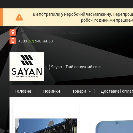
Ви потрапили у неробочий час магазину. Перепрошу
робочі години ми працюємо
Спортивна площа, 1а, Київ, Україна
+380
(67)
948-84-30
Sayan - Твій сонячний світ
Головна
Новинки
Товари
Доставка і опла