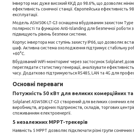
Інвертор має дуже високий ККД до 98.6%, що дозволяє мінім
ефективність сонячної станції. Європейська ефективність 98
експлуатації.
Модель ASW50K-LT-G3 оснащена вбудованим захистом Type II
полярності та функцією Anti-Islanding для безпечної робот
підвищують рівень безпеки системи.
Корпус інвертора має ступінь захисту IP66, що дозволяє вс
шаф. Активна система охолодження підтримує стабільну роб
+60°C.
Вбудований WiFi-моніторинг через застосунок Solplanet доз
переглядати статистику генерації, аналізувати ефективніс
часу. Додатково підтримуються RS485, LAN та 4G для профес
Основні переваги
Потужність 50 кВт для великих комерційних т
Solplanet ASW50K-LT-G3 створений для великих сонячних еле
виробництв, аграрних підприємств, складів, торгових центрів
споживанням електроенергії.
5 незалежних MPPT-трекерів
Наявність 5 MPPT дозволяє підключати різні групи сонячних п