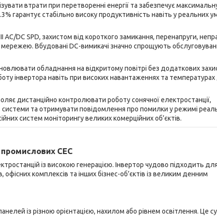
ізувати втрати при перетворенні енергії та забезпечує максимальн
.3% гарантує стабільно високу продуктивність навіть у реальних у
 AC/DC SPD, захистом від короткого замикання, перенапруги, непр
и з мережею. Вбудовані DC-вимикачі значно спрощують обслуговуван
тановлювати обладнання на відкритому повітрі без додаткових захи
оту інвертора навіть при високих навантаженнях та температурах
воляє дистанційно контролювати роботу сонячної електростанції,
ть системи та отримувати повідомлення про помилки у режимі реал
ійних систем моніторингу великих комерційних об’єктів.
а промислових СЕС
ктростанцій із високою генерацією. Інвертор чудово підходить дл
, офісних комплексів та інших бізнес-об’єктів із великим денним
анелей із різною орієнтацією, нахилом або рівнем освітлення. Це с