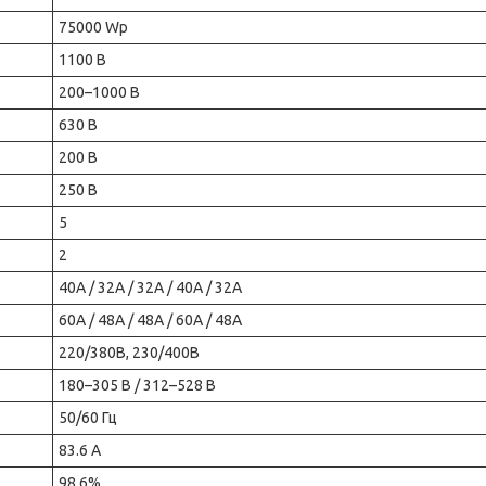
75000 Wp
1100 В
200–1000 В
630 В
200 В
250 В
5
2
40A / 32A / 32A / 40A / 32A
60A / 48A / 48A / 60A / 48A
220/380В, 230/400В
180–305 В / 312–528 В
50/60 Гц
83.6 А
98.6%