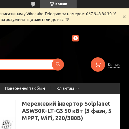
Кошик
сати нам у Viber або Telegram за номером: 067 948 84 30. У
 розуміння і що завітали до нас! 💛
Кошик
Повернення та обмін
Клієнтам
Мережевий інвертор Solplanet
ASW50K-LT-G3 50 кВт (3 фази, 5
MPPT, WiFi, 220/380В)