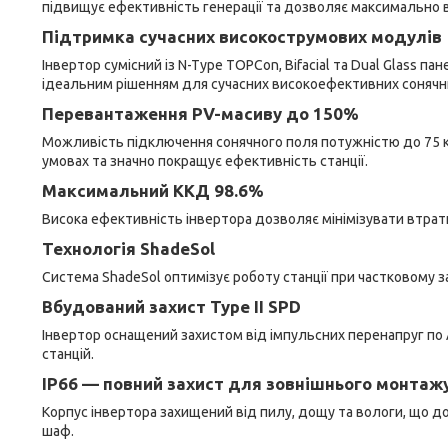
підвищує ефективність генерації та дозволяє максимально 
Підтримка сучасних високострумових модулів
Інвертор сумісний із N-Type TOPCon, Bifacial та Dual Glass 
ідеальним рішенням для сучасних високоефективних сонячн
Перевантаження PV-масиву до 150%
Можливість підключення сонячного поля потужністю до 75 
умовах та значно покращує ефективність станції.
Максимальний ККД 98.6%
Висока ефективність інвертора дозволяє мінімізувати втрати
Технологія ShadeSol
Система ShadeSol оптимізує роботу станції при частковому з
Вбудований захист Type II SPD
Інвертор оснащений захистом від імпульсних перенапруг по
станцій.
IP66 — повний захист для зовнішнього монтаж
Корпус інвертора захищений від пилу, дощу та вологи, що 
шаф.