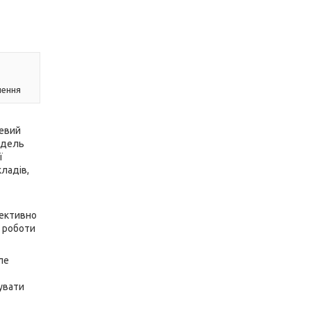
лення
евий
одель
ї
ладів,
фективно
ь роботи
ле
увати