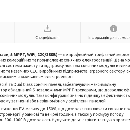
Специфікація
Інформація для замов
зи, 5 MPPT, WiFi, 220/380В)
— це професійний трифазний мереж
них комерційних та промислових сонячних електростанцій. Дана м
ні системи захисту та підтримку новітніх сонячних модулів велико
х та наземних СЕС, виробничих підприємств, аграрного сектору, ск
із високим споживанням електроенергії.
acial та Dual Glass сонячні панелі, забезпечуючи максимальну
нвертор обладнаний 5 незалежними MPPT-трекерами, що дозволяє е
ї сонячних модулів. Така конфігурація значно підвищує ефективніст
ковому затіненні або нерівномірному освітленні панелей.
антаження PV-масиву до 150%, що дозволяє підключати сонячне по
роенергії у ранкові та вечірні години, а також у похмуру погоду.
н 200–1000 В дозволяють будувати довгі стрінги та гнучко проєкт