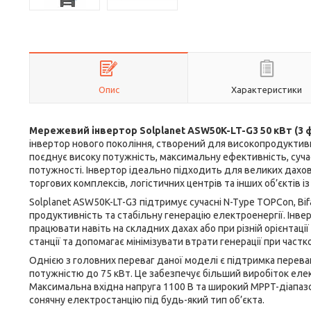
Опис
Характеристики
Мережевий інвертор Solplanet ASW50K-LT-G3 50 кВт (3 фа
інвертор нового покоління, створений для високопродуктив
поєднує високу потужність, максимальну ефективність, сучас
потужності. Інвертор ідеально підходить для великих дахови
торгових комплексів, логістичних центрів та інших об’єктів 
Solplanet ASW50K-LT-G3 підтримує сучасні N-Type TOPCon, Bif
продуктивність та стабільну генерацію електроенергії. І
працювати навіть на складних дахах або при різній орієнтаці
станції та допомагає мінімізувати втрати генерації при част
Однією з головних переваг даної моделі є підтримка перев
потужністю до 75 кВт. Це забезпечує більший виробіток елект
Максимальна вхідна напруга 1100 В та широкий MPPT-діапазо
сонячну електростанцію під будь-який тип об’єкта.