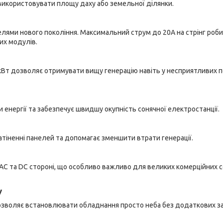
використовувати площу даху або земельної ділянки.
панелями нового покоління. Максимальний струм до 20А на стрінг роб
их модулів.
кВт дозволяє отримувати вищу генерацію навіть у несприятливих 
 енергії та забезпечує швидшу окупність сонячної електростанції.
атіненні панелей та допомагає зменшити втрати генерації.
 AC та DC стороні, що особливо важливо для великих комерційних 
у
дозволяє встановлювати обладнання просто неба без додаткових з