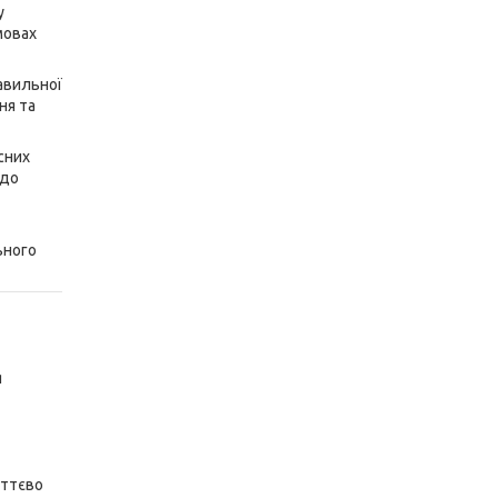
у
мовах
авильної
ня та
сних
 до
ьного
я
уттєво