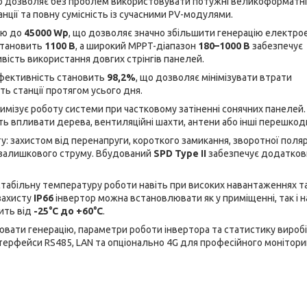
о дозволяє без проблем використовувати потужні великоформатні
нції та повну сумісність із сучасними PV-модулями.
тю до
45000 Wp
, що дозволяє значно збільшити генерацію електрое
 становить
1100 В
, а широкий MPPT-діапазон
180–1000 В
забезпечує
ивість використання довгих стрінгів панелей.
ефективність становить
98,2%
, що дозволяє мінімізувати втрати
ть станції протягом усього дня.
мізує роботу системи при частковому затіненні сонячних панелей.
ь впливати дерева, вентиляційні шахти, антени або інші перешкод
: захистом від перенапруги, короткого замикання, зворотної поляр
 залишкового струму. Вбудований
SPD Type II
забезпечує додатков
табільну температуру роботи навіть при високих навантаженнях та
захисту
IP66
інвертор можна встановлювати як у приміщенні, так і н
ить від
-25°C до +60°C
.
вати генерацію, параметри роботи інвертора та статистику вироб
терфейси RS485, LAN та опціонально 4G для професійного монітори