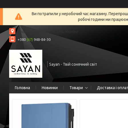
Ви потрапили у неробочий час магазину. Перепрошу
робочі години ми працюємо
Спортивна площа, 1а, Київ, Україна
+380
(67)
948-84-30
Sayan - Твій сонячний світ
Головна
Новинки
Товари
Доставка і опла