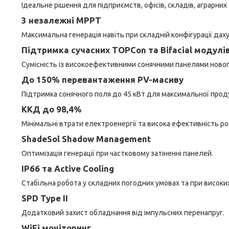
Ідеальне рішення для підприємств, офісів, складів, аграрних
3 незалежні MPPT
Максимальна генерація навіть при складній конфігурації даху 
Підтримка сучасних TOPCon та Bifacial модулі
Сумісність із високоефективними сонячними панелями новог
До 150% перевантаження PV-масиву
Підтримка сонячного поля до 45 кВт для максимальної проду
ККД до 98,4%
Мінімальні втрати електроенергії та висока ефективність ро
ShadeSol Shadow Management
Оптимізація генерації при частковому затіненні панелей.
IP66 та Active Cooling
Стабільна робота у складних погодних умовах та при високи
SPD Type II
Додатковий захист обладнання від імпульсних перенапруг.
WiFi моніторинг