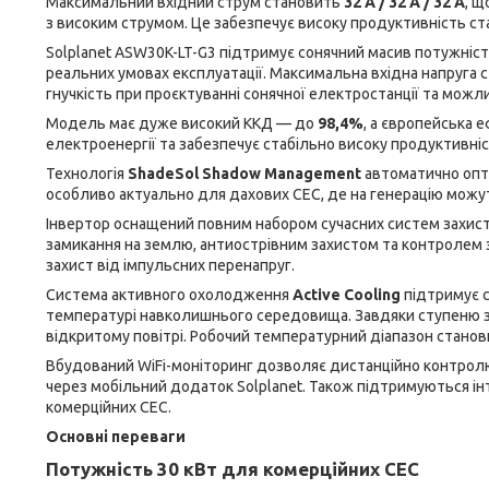
Максимальний вхідний струм становить
32 А / 32 А / 32 А
, щ
з високим струмом. Це забезпечує високу продуктивність ста
Solplanet ASW30K-LT-G3 підтримує сонячний масив потужніс
реальних умовах експлуатації. Максимальна вхідна напруга
гнучкість при проєктуванні сонячної електростанції та можл
Модель має дуже високий ККД — до
98,4%
, а європейська 
електроенергії та забезпечує стабільно високу продуктивніс
Технологія
ShadeSol Shadow Management
автоматично опти
особливо актуально для дахових СЕС, де на генерацію можут
Інвертор оснащений повним набором сучасних систем захисту
замикання на землю, антиострівним захистом та контролем
захист від імпульсних перенапруг.
Система активного охолодження
Active Cooling
підтримує с
температурі навколишнього середовища. Завдяки ступеню 
відкритому повітрі. Робочий температурний діапазон станов
Вбудований WiFi-моніторинг дозволяє дистанційно контролю
через мобільний додаток Solplanet. Також підтримуються ін
комерційних СЕС.
Основні переваги
Потужність 30 кВт для комерційних СЕС