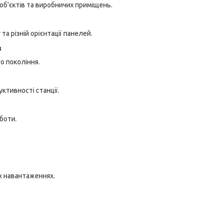
 об’єктів та виробничих приміщень.
та різній орієнтації панелей.
в
о покоління.
ктивності станції.
боти.
х навантаженнях.