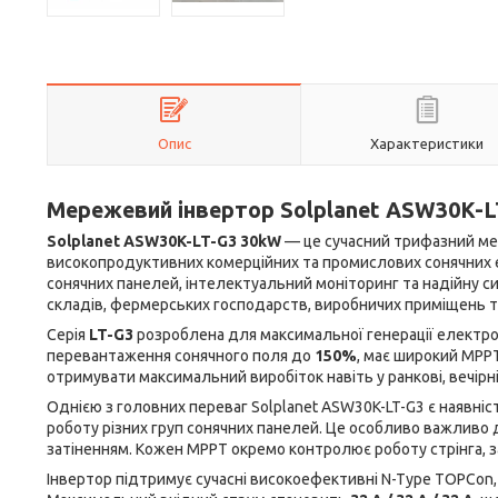
Опис
Характеристики
Мережевий інвертор Solplanet ASW30K-LT-
Solplanet ASW30K-LT-G3 30kW
— це сучасний трифазний ме
високопродуктивних комерційних та промислових сонячних е
сонячних панелей, інтелектуальний моніторинг та надійну си
складів, фермерських господарств, виробничих приміщень т
Серія
LT-G3
розроблена для максимальної генерації електрое
перевантаження сонячного поля до
150%
, має широкий MPP
отримувати максимальний виробіток навіть у ранкові, вечірні
Однією з головних переваг Solplanet ASW30K-LT-G3 є наявніс
роботу різних груп сонячних панелей. Це особливо важливо д
затіненням. Кожен MPPT окремо контролює роботу стрінга, з
Інвертор підтримує сучасні високоефективні N-Type TOPCon, Ha