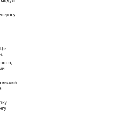
 модулі
нергії у
 Це
и.
ності,
ий
 високій
а
ітку
нгу