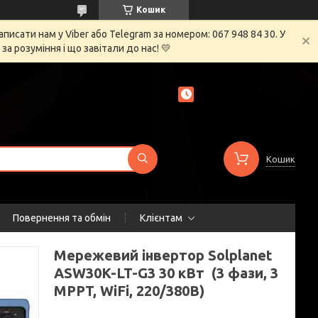
Кошик
сати нам у Viber або Telegram за номером: 067 948 84 30. У
 розуміння і що завітали до нас! 💛
Кошик
Повернення та обмін
Клієнтам
Мережевий інвертор Solplanet
ASW30K-LT-G3 30 кВт (3 фази, 3
MPPT, WiFi, 220/380В)