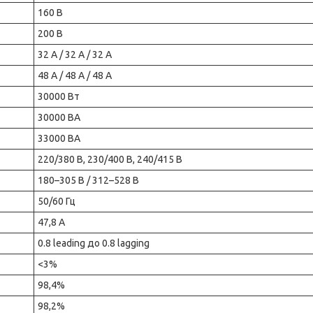
160 В
200 В
32 А / 32 А / 32 А
48 А / 48 А / 48 А
30000 Вт
30000 ВА
33000 ВА
220/380 В, 230/400 В, 240/415 В
180–305 В / 312–528 В
50/60 Гц
47,8 А
0.8 leading до 0.8 lagging
<3%
98,4%
98,2%