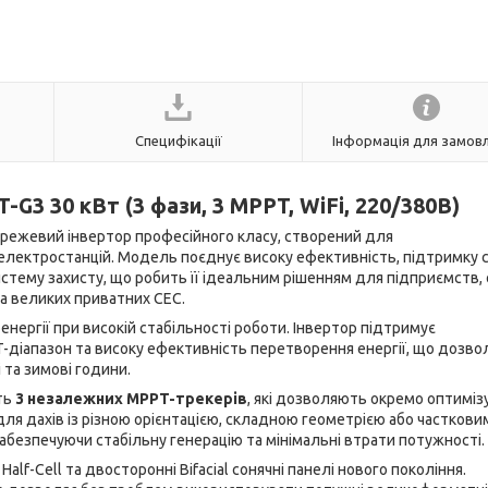
Специфікації
Інформація для замов
G3 30 кВт (3 фази, 3 MPPT, WiFi, 220/380В)
режевий інвертор професійного класу, створений для
лектростанцій. Модель поєднує високу ефективність, підтримку 
стему захисту, що робить її ідеальним рішенням для підприємств, о
а великих приватних СЕС.
нергії при високій стабільності роботи. Інвертор підтримує
T-діапазон та високу ефективність перетворення енергії, що дозво
 та зимові години.
ть
3 незалежних MPPT-трекерів
, які дозволяють окремо оптиміз
ля дахів із різною орієнтацією, складною геометрією або часткови
абезпечуючи стабільну генерацію та мінімальні втрати потужності.
lf-Cell та двосторонні Bifacial сонячні панелі нового покоління.