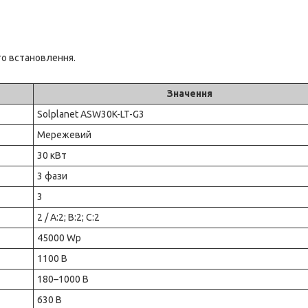
го встановлення.
Значення
Solplanet ASW30K-LT-G3
Мережевий
30 кВт
3 фази
3
2 / A:2; B:2; C:2
45000 Wp
1100 В
180–1000 В
630 В