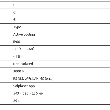
Є
Є
Є
Type II
Active cooling
IP66
-25°C … +60°C
<1 Вт
Non-isolated
3000 м
RS485, WiFi, LAN, 4G (опц.)
Solplanet App
543 × 520 × 235 мм
29 кг