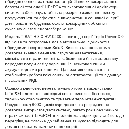
гібридних сонячних електростанцій. Завдяки використанню
безпечної технології LiFePO4 та високовольтної архітектури
система забезпечує стабільне резервне живлення, високу
продуктивність та ефективне використання сонячної енергії
для приватних будинків, офісів, комерційних об’єктів і
сучасних систем енергозбереження.
Модель T-BAT H 3.0 HV10230 входить до серії Triple Power 3.0
від SolaX та розроблена для максимальної сумісності з
гібридними інверторами SolaX. Високовольтна система
дозволяє значно зменшити струмові навантаження,
мінімізувати втрати енергії та забезпечити більш ефективну
передачу потужності у порівнянні з низьковольтними
акумуляторними рішеннями. Це позитивно впливає на
стабільність роботи всієї сонячної електростанції та підвищує
її загальний ККД.
Однією з ключових переваг акумулятора є використання
LiFePO4 елементів, які відомі своєю високою безпекою,
термічною стабільністю та тривалим терміном експлуатації.
Ресурс понад 6000 циклів заряджання та розряджання
дозволяє використовувати систему багато років без значної
втрати ємності. LiFePO4 технологія має підвищену стійкість до
перегріву, не схильна до займання та чудово підходить для
домашніх систем накопичення енергії.