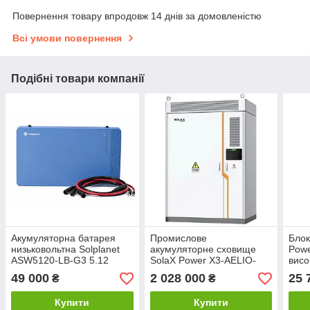
Повернення товару впродовж 14 днів за домовленістю
Всі умови повернення
Подібні товари компанії
Акумуляторна батарея
Промислове
Блок
низьковольтна Solplanet
акумуляторне сховище
Pow
ASW5120-LB-G3 5.12
SolaX Power X3-AELIO-
висо
кВт·год (51.2В, LiFePO₄) з
B200 (200 кВт·год, ESS,
T-BA
49 000
2 028 000
25 
₴
₴
кабелем для
LiFePO₄, High Voltage)
(HV1
паралельного з'єднання
BMS 
Купити
Купити