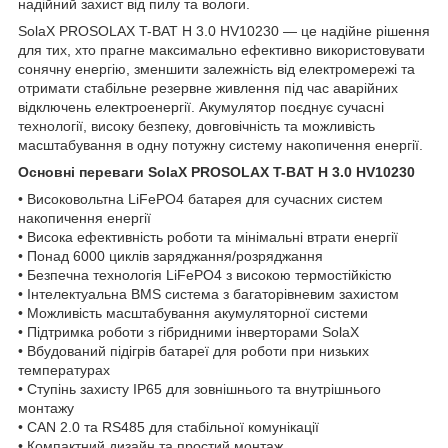
надійний захист від пилу та вологи.
SolaX PROSOLAX T-BAT H 3.0 HV10230 — це надійне рішення
для тих, хто прагне максимально ефективно використовувати
сонячну енергію, зменшити залежність від електромережі та
отримати стабільне резервне живлення під час аварійних
відключень електроенергії. Акумулятор поєднує сучасні
технології, високу безпеку, довговічність та можливість
масштабування в одну потужну систему накопичення енергії.
Основні переваги SolaX PROSOLAX T-BAT H 3.0 HV10230
• Високовольтна LiFePO4 батарея для сучасних систем
накопичення енергії
• Висока ефективність роботи та мінімальні втрати енергії
• Понад 6000 циклів заряджання/розряджання
• Безпечна технологія LiFePO4 з високою термостійкістю
• Інтелектуальна BMS система з багаторівневим захистом
• Можливість масштабування акумуляторної системи
• Підтримка роботи з гібридними інверторами SolaX
• Вбудований підігрів батареї для роботи при низьких
температурах
• Ступінь захисту IP65 для зовнішнього та внутрішнього
монтажу
• CAN 2.0 та RS485 для стабільної комунікації
• Компактний дизайн та простий монтаж