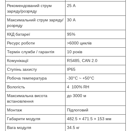
Рекомендований струм
25 А
заряду/розряду
Максимальний струм заряду/
30 А
розряду
ККД батареї
95%
Ресурс роботи
>6000 циклів
Термін служби / гарантія
10 років
Комунікації
RS485, CAN 2.0
Ступінь захисту
IP65
Робоча температура
-30°C ~ +50°C
Вологість
4 100% RH
Максимальна висота
до 3000 м
встановлення
Монтаж
Підлоговий
Габарити модуля
482.5 × 471.5 × 153 мм
Вага модуля
34.5 кг