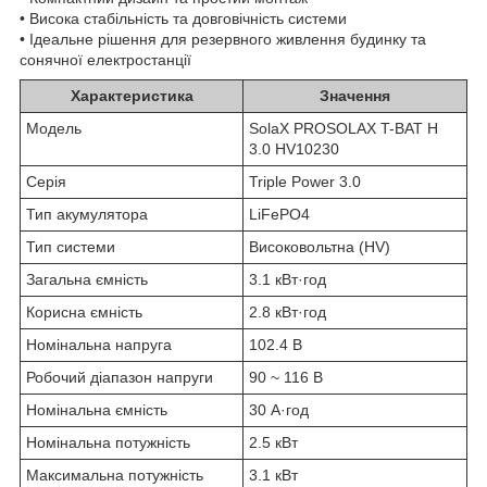
• Висока стабільність та довговічність системи
• Ідеальне рішення для резервного живлення будинку та
сонячної електростанції
Характеристика
Значення
Модель
SolaX PROSOLAX T-BAT H
3.0 HV10230
Серія
Triple Power 3.0
Тип акумулятора
LiFePO4
Тип системи
Високовольтна (HV)
Загальна ємність
3.1 кВт·год
Корисна ємність
2.8 кВт·год
Номінальна напруга
102.4 В
Робочий діапазон напруги
90 ~ 116 В
Номінальна ємність
30 А·год
Номінальна потужність
2.5 кВт
Максимальна потужність
3.1 кВт