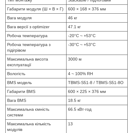
Тип монтажу
Stackable / підлоговий
Габарити модуля (Ш × В × Г)
600 × 168 × 376 мм
Вага модуля
46 кг
Вага версії з optimizer
47.1 кг
Робоча температура
-20°C ~ +53°C
Робоча температура з
-30°C ~ +53°C
підігрівом
Максимальна висота
3000 м
експлуатації
Вологість
4 ~ 100% RH
BMS модель
TBMS-S51-8 / TBMS-S51-8O
Габарити BMS
600 × 225 × 376 мм
Вага BMS
18.5 кг
Максимальна ємність
66.5 кВт·год
системи
Максимальна кількість
13
модулів