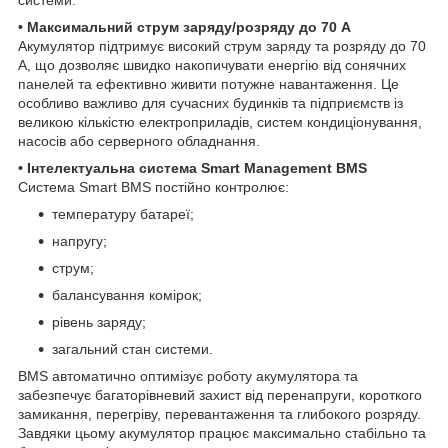
системи.
• Максимальний струм заряду/розряду до 70 А
Акумулятор підтримує високий струм заряду та розряду до 70
А, що дозволяє швидко накопичувати енергію від сонячних
панелей та ефективно живити потужне навантаження. Це
особливо важливо для сучасних будинків та підприємств із
великою кількістю електроприладів, систем кондиціонування,
насосів або серверного обладнання.
• Інтелектуальна система Smart Management BMS
Система Smart BMS постійно контролює:
температуру батареї;
напругу;
струм;
балансування комірок;
рівень заряду;
загальний стан системи.
BMS автоматично оптимізує роботу акумулятора та
забезпечує багаторівневий захист від перенапруги, короткого
замикання, перегріву, перевантаження та глибокого розряду.
Завдяки цьому акумулятор працює максимально стабільно та