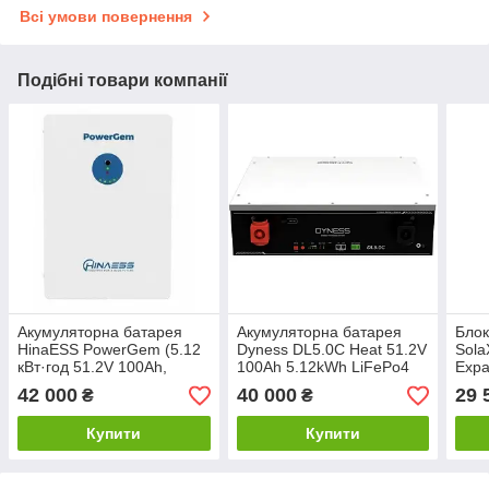
Всі умови повернення
Подібні товари компанії
Акумуляторна батарея
Акумуляторна батарея
Блок
HinaESS PowerGem (5.12
Dyness DL5.0C Heat 51.2V
Sola
кВт·год 51.2V 100Ah,
100Ah 5.12kWh LiFePo4
Expa
LiFePO₄, Smart BMS,
(DL5.0C-H)
моду
42 000
40 000
29 
₴
₴
100A)
Купити
Купити