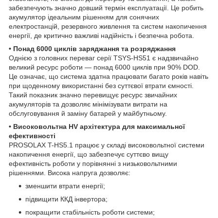
забезпечують значно довший термін експлуатації. Це робить
акумулятор ідеальним рішенням для сонячних
електростанцій, резервного живлення та систем накопичення
енергії, де критично важливі надійність і безпечна робота.
• Понад 6000 циклів заряджання та розряджання
Однією з головних переваг серії TSYS-HS51 є надзвичайно
великий ресурс роботи — понад 6000 циклів при 90% DOD.
Це означає, що система здатна працювати багато років навіть
при щоденному використанні без суттєвої втрати ємності.
Такий показник значно перевищує ресурс звичайних
акумуляторів та дозволяє мінімізувати витрати на
обслуговування й заміну батарей у майбутньому.
• Високовольтна HV архітектура для максимальної
ефективності
PROSOLAX T-HS5.1 працює у складі високовольтної системи
накопичення енергії, що забезпечує суттєво вищу
ефективність роботи у порівнянні з низьковольтними
рішеннями. Висока напруга дозволяє:
зменшити втрати енергії;
підвищити ККД інвертора;
покращити стабільність роботи системи;