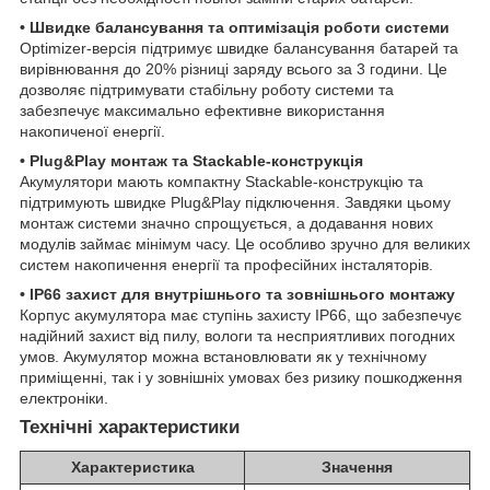
• Швидке балансування та оптимізація роботи системи
Optimizer-версія підтримує швидке балансування батарей та
вирівнювання до 20% різниці заряду всього за 3 години. Це
дозволяє підтримувати стабільну роботу системи та
забезпечує максимально ефективне використання
накопиченої енергії.
• Plug&Play монтаж та Stackable-конструкція
Акумулятори мають компактну Stackable-конструкцію та
підтримують швидке Plug&Play підключення. Завдяки цьому
монтаж системи значно спрощується, а додавання нових
модулів займає мінімум часу. Це особливо зручно для великих
систем накопичення енергії та професійних інсталяторів.
• IP66 захист для внутрішнього та зовнішнього монтажу
Корпус акумулятора має ступінь захисту IP66, що забезпечує
надійний захист від пилу, вологи та несприятливих погодних
умов. Акумулятор можна встановлювати як у технічному
приміщенні, так і у зовнішніх умовах без ризику пошкодження
електроніки.
Технічні характеристики
Характеристика
Значення