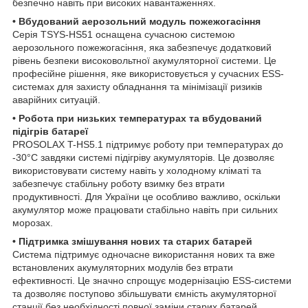
безпечно навіть при високих навантаженнях.
• Вбудований аерозольний модуль пожежогасіння
Серія TSYS-HS51 оснащена сучасною системою
аерозольного пожежогасіння, яка забезпечує додатковий
рівень безпеки високовольтної акумуляторної системи. Це
професійне рішення, яке використовується у сучасних ESS-
системах для захисту обладнання та мінімізації ризиків
аварійних ситуацій.
• Робота при низьких температурах та вбудований
підігрів батареї
PROSOLAX T-HS5.1 підтримує роботу при температурах до
-30°C завдяки системі підігріву акумуляторів. Це дозволяє
використовувати систему навіть у холодному кліматі та
забезпечує стабільну роботу взимку без втрати
продуктивності. Для України це особливо важливо, оскільки
акумулятор може працювати стабільно навіть при сильних
морозах.
• Підтримка змішування нових та старих батарей
Система підтримує одночасне використання нових та вже
встановлених акумуляторних модулів без втрати
ефективності. Це значно спрощує модернізацію ESS-системи
та дозволяє поступово збільшувати ємність акумуляторної
станції без необхідності повної заміни старих батарей.