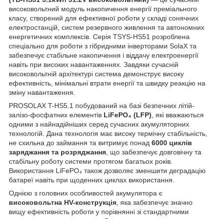
високовольтний модуль накопичення енергії преміального
класу, створений для ефективної роботи у складі сонячних
електростанцій, систем резервного живлення та автономних
енергетичних комплексів. Серія TSYS-HS51 розроблена
спеціально для роботи з гібридними інверторами SolaX та
забезпечує стабільне накопичення і віддачу електроенергії
навіть при високих навантаженнях. Завдяки сучасній
високовольтній архітектурі система демонструє високу
ефективність, мінімальні втрати енергії та швидку реакцію на
зміну навантаження.
PROSOLAX T-HS5.1 побудований на базі безпечних літій-
залізо-фосфатних елементів
LiFePO₄ (LFP)
, які вважаються
одними з найнадійніших серед сучасних акумуляторних
технологій. Дана технологія має високу термічну стабільність,
не схильна до займання та витримує понад
6000 циклів
заряджання та розряджання
, що забезпечує довговічну та
стабільну роботу системи протягом багатьох років.
Використання LiFePO₄ також дозволяє зменшити деградацію
батареї навіть при щоденних циклах використання.
Однією з головних особливостей акумулятора є
високовольтна HV-конструкція
, яка забезпечує значно
вищу ефективність роботи у порівнянні зі стандартними