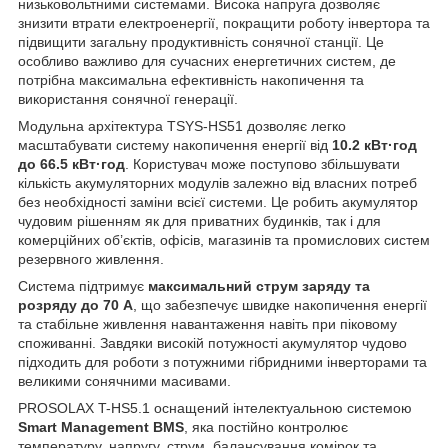
низьковольтними системами. Висока напруга дозволяє
знизити втрати електроенергії, покращити роботу інвертора та
підвищити загальну продуктивність сонячної станції. Це
особливо важливо для сучасних енергетичних систем, де
потрібна максимальна ефективність накопичення та
використання сонячної генерації.
Модульна архітектура TSYS-HS51 дозволяє легко
масштабувати систему накопичення енергії від
10.2 кВт·год
до 66.5 кВт·год
. Користувач може поступово збільшувати
кількість акумуляторних модулів залежно від власних потреб
без необхідності заміни всієї системи. Це робить акумулятор
чудовим рішенням як для приватних будинків, так і для
комерційних об’єктів, офісів, магазинів та промислових систем
резервного живлення.
Система підтримує
максимальний струм заряду та
розряду до 70 А
, що забезпечує швидке накопичення енергії
та стабільне живлення навантаження навіть при піковому
споживанні. Завдяки високій потужності акумулятор чудово
підходить для роботи з потужними гібридними інверторами та
великими сонячними масивами.
PROSOLAX T-HS5.1 оснащений інтелектуальною системою
Smart Management BMS
, яка постійно контролює
температуру, напругу, струм, балансування комірок та