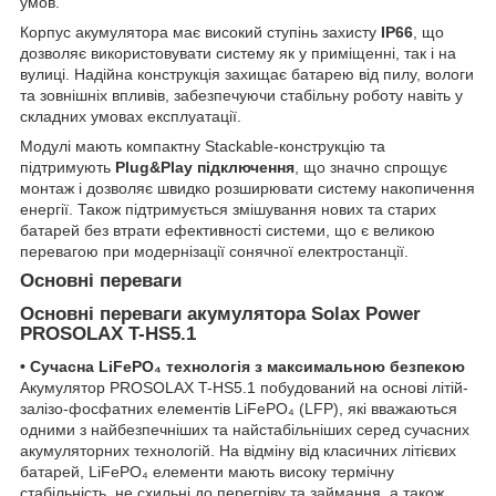
умов.
Корпус акумулятора має високий ступінь захисту
IP66
, що
дозволяє використовувати систему як у приміщенні, так і на
вулиці. Надійна конструкція захищає батарею від пилу, вологи
та зовнішніх впливів, забезпечуючи стабільну роботу навіть у
складних умовах експлуатації.
Модулі мають компактну Stackable-конструкцію та
підтримують
Plug&Play підключення
, що значно спрощує
монтаж і дозволяє швидко розширювати систему накопичення
енергії. Також підтримується змішування нових та старих
батарей без втрати ефективності системи, що є великою
перевагою при модернізації сонячної електростанції.
Основні переваги
Основні переваги акумулятора Solax Power
PROSOLAX T-HS5.1
• Сучасна LiFePO₄ технологія з максимальною безпекою
Акумулятор PROSOLAX T-HS5.1 побудований на основі літій-
залізо-фосфатних елементів LiFePO₄ (LFP), які вважаються
одними з найбезпечніших та найстабільніших серед сучасних
акумуляторних технологій. На відміну від класичних літієвих
батарей, LiFePO₄ елементи мають високу термічну
стабільність, не схильні до перегріву та займання, а також