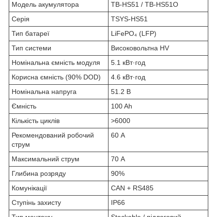
Модель акумулятора
TB-HS51 / TB-HS51O
Серія
TSYS-HS51
Тип батареї
LiFePO₄ (LFP)
Тип системи
Високовольтна HV
Номінальна ємність модуля
5.1 кВт·год
Корисна ємність (90% DOD)
4.6 кВт·год
Номінальна напруга
51.2 В
Ємність
100 Ah
Кількість циклів
>6000
Рекомендований робочий
60 А
струм
Максимальний струм
70 А
Глибина розряду
90%
Комунікації
CAN + RS485
Ступінь захисту
IP66