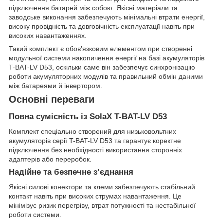
підключення батарей між собою. Якісні матеріали та
заводське виконання забезпечують мінімальні втрати енергії,
високу провідність та довговічність експлуатації навіть при
високих навантаженнях.
Такий комплект є обов’язковим елементом при створенні
модульної системи накопичення енергії на базі акумуляторів
T-BAT-LV D53, оскільки саме він забезпечує синхронізацію
роботи акумуляторних модулів та правильний обмін даними
між батареями й інвертором.
Основні переваги
Повна сумісність із SolaX T-BAT-LV D53
Комплект спеціально створений для низьковольтних
акумуляторів серії T-BAT-LV D53 та гарантує коректне
підключення без необхідності використання сторонніх
адаптерів або переробок.
Надійне та безпечне з’єднання
Якісні силові конектори та клеми забезпечують стабільний
контакт навіть при високих струмах навантаження. Це
мінімізує ризик перегріву, втрат потужності та нестабільної
роботи системи.