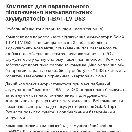
Комплект для паралельного
підключення низьковольтних
акумуляторів T-BAT-LV D53
(кабель зв’язку, конектори та клеми для з’єднання)
Комплект для паралельного підключення акумуляторів SolaX
T-BAT-LV D53 — це спеціалізований набір кабелів та
з’єднувальних елементів, призначений для безпечного та
стабільного об’єднання кількох низьковольтних LiFePO₄
акумуляторів у єдину систему накопичення енергії. Комплект
забезпечує правильне силове та комунікаційне з’єднання між
батареями, гарантуючи стабільну роботу всієї ESS-системи та
коректну взаємодію з гібридними інверторами SolaX.
Даний комплект використовується при масштабуванні
акумуляторної системи T-BAT-LV D53 та дозволяє збільшувати
загальну ємність накопичення енергії для домашніх,
комерційних та резервних систем живлення. Всі компоненти
розроблені спеціально для акумуляторів серії SolaX Triple
Power та повністю сумісні з оригінальними батарейними
модулями.
Комплект включає силові кабелі, комунікаційний кабель
CAN/RS485, конектори та клеми для швидкого та надійного