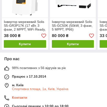
Інвертор мережевий Solis
Інвертор мережевий Solis
Інве
S5-GR3P17K (17 кВт, 3
S5-GC50K (50kW, 3 фази,
S5-G
фази, 2 MPPT, WiFi Ready,
5 MPPT, IP66)
фази
220/380В, IP66)
220/
38 000
80 000
33 
₴
₴
Купити
Купити
Про нас
98% позитивних з 56 відгуків за рік
Працює з 17.10.2014
м. Київ
Спортивна площа, 1а, Київ, Україна
Контакти
Сьогодні працює з 10:00 до 18:00