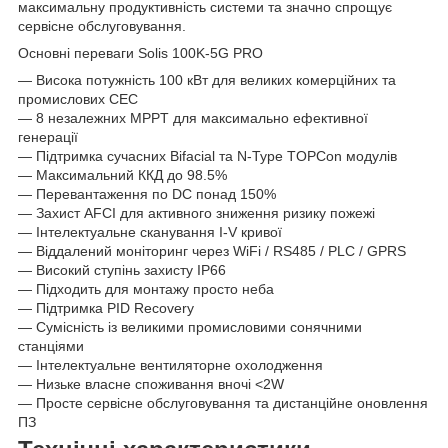
максимальну продуктивність системи та значно спрощує
сервісне обслуговування.
Основні переваги Solis 100K-5G PRO
— Висока потужність 100 кВт для великих комерційних та
промислових СЕС
— 8 незалежних MPPT для максимально ефективної
генерації
— Підтримка сучасних Bifacial та N-Type TOPCon модулів
— Максимальний ККД до 98.5%
— Перевантаження по DC понад 150%
— Захист AFCI для активного зниження ризику пожежі
— Інтелектуальне сканування I-V кривої
— Віддалений моніторинг через WiFi / RS485 / PLC / GPRS
— Високий ступінь захисту IP66
— Підходить для монтажу просто неба
— Підтримка PID Recovery
— Сумісність із великими промисловими сонячними
станціями
— Інтелектуальне вентиляторне охолодження
— Низьке власне споживання вночі <2W
— Просте сервісне обслуговування та дистанційне оновлення
ПЗ