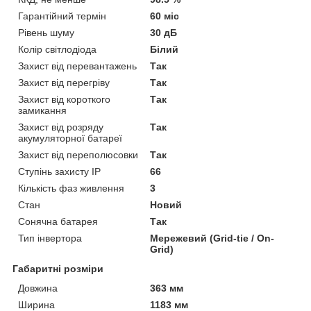
Гарантійний термін
60 міс
Рівень шуму
30 дБ
Колір світлодіода
Білий
Захист від перевантажень
Так
Захист від перегріву
Так
Захист від короткого
Так
замикання
Захист від розряду
Так
акумуляторної батареї
Захист від переполюсовки
Так
Ступінь захисту IP
66
Кількість фаз живлення
3
Стан
Новий
Сонячна батарея
Так
Тип інвертора
Мережевий (Grid-tie / On-
Grid)
Габаритні розміри
Довжина
363 мм
Ширина
1183 мм