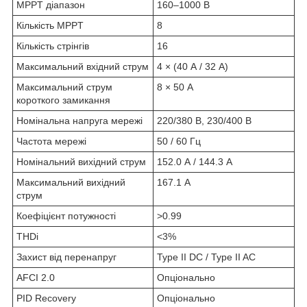
MPPT діапазон
160–1000 В
Кількість MPPT
8
Кількість стрінгів
16
Максимальний вхідний струм
4 × (40 А / 32 А)
Максимальний струм
8 × 50 А
короткого замикання
Номінальна напруга мережі
220/380 В, 230/400 В
Частота мережі
50 / 60 Гц
Номінальний вихідний струм
152.0 А / 144.3 А
Максимальний вихідний
167.1 А
струм
Коефіцієнт потужності
>0.99
THDi
<3%
Захист від перенапруг
Type II DC / Type II AC
AFCI 2.0
Опціонально
PID Recovery
Опціонально