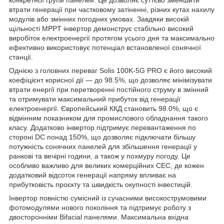
втрати генерації при частковому затіненні, різних кутах нахилу
модулів або змінних погодних умовах. Завдяки високій
щільності MPPT інвертор демонструє стабільно високий
виробіток електроенергії протягом усього дня та максимально
ефективно використовує потенціал встановленої сонячної
станції.
Однією з головних переваг Solis 100K-5G PRO є його високий
коефіцієнт корисної дії — до 98.5%, що дозволяє мінімізувати
втрати енергії при перетворенні постійного струму в змінний
та отримувати максимальний прибуток від генерації
електроенергії. Європейський ККД становить 98.0%, що є
відмінним показником для промислового обладнання такого
класу. Додатково інвертор підтримує перевантаження по
стороні DC понад 150%, що дозволяє підключати більшу
потужність сонячних панелей для збільшення генерації у
ранкові та вечірні години, а також у похмуру погоду. Це
особливо важливо для великих комерційних СЕС, де кожен
додатковий відсоток генерації напряму впливає на
прибутковість проєкту та швидкість окупності інвестицій.
Інвертор повністю сумісний із сучасними високострумовими
фотомодулями нового покоління та підтримує роботу з
двосторонніми Bifacial панелями. Максимальна вхідна