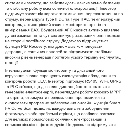
системами захисту, що забезпечують максимально безпечну
та стабільну роботу всієї сонячної електростанції. Інвертор
підтримує захист від короткого замикання, перевантаження по
струму, перенапруги Type II DC та Type II AC, температурний
контроль, антиострівний захист, моніторинг стрінгів та
вимірювання ВАХ. Вбудований AFCI-захист активно виявляє
дугові замикання та суттєво знижує ризик виникнення пожежі
на стороні постійного струму. Додатково підтримується
функція PID Recovery, яка допомагає компенсувати
деградацію сонячних панелей та підтримувати стабільно
високий рівень генерації протягом усього терміну експлуатації
станції.
Інтелектуальні функції моніторингу та дистанційного
керування значно спрощують експлуатацію обладнання та
контроль роботи СЕС. Інвертор підтримує RS485, WiFi, GPRS
та PLC-зв’язок, що дозволяє дистанційно контролювати
генерацію електроенергії, переглядати роботу кожного MPPT
та стрінга, отримувати повідомлення про помилки та
оновлювати програмне забезпечення онлайн. Функція Smart
I-V Curve Scan дозволяє швидко виявляти забруднення
фотомодулів або проблемні стрінги, що особливо важливо
для великих промислових сонячних електростанцій із
великою кількістю фотомодулів. Це дозволяє підтримувати