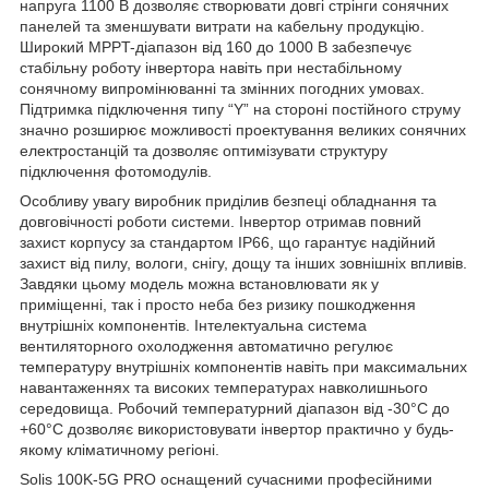
напруга 1100 В дозволяє створювати довгі стрінги сонячних
панелей та зменшувати витрати на кабельну продукцію.
Широкий MPPT-діапазон від 160 до 1000 В забезпечує
стабільну роботу інвертора навіть при нестабільному
сонячному випромінюванні та змінних погодних умовах.
Підтримка підключення типу “Y” на стороні постійного струму
значно розширює можливості проектування великих сонячних
електростанцій та дозволяє оптимізувати структуру
підключення фотомодулів.
Особливу увагу виробник приділив безпеці обладнання та
довговічності роботи системи. Інвертор отримав повний
захист корпусу за стандартом IP66, що гарантує надійний
захист від пилу, вологи, снігу, дощу та інших зовнішніх впливів.
Завдяки цьому модель можна встановлювати як у
приміщенні, так і просто неба без ризику пошкодження
внутрішніх компонентів. Інтелектуальна система
вентиляторного охолодження автоматично регулює
температуру внутрішніх компонентів навіть при максимальних
навантаженнях та високих температурах навколишнього
середовища. Робочий температурний діапазон від -30°C до
+60°C дозволяє використовувати інвертор практично у будь-
якому кліматичному регіоні.
Solis 100K-5G PRO оснащений сучасними професійними