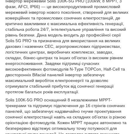
Інвертор мережевий Solis 100K-5G PRO (100kW, 8 MPPT, 3
фази, AFCI, IP66) — це високопродуктивний промисловий
мережевий інвертор нового покоління, створений для великих
комерційних та промислових сонячних електростанцій, де
критично важливими є максимальна ефективність генерації,
стабільна робота 24/7, інтелектуальне управління та високий
рівень безпеки. Дана модель входить до професійної серії
Solis 5G PRO та призначена для використання на великих
дахових і наземних СЕС, агропромислових підприємствах,
логістичних центрах, виробничих комплексах, заводах,
складах, бізнес-центрах та інших об’єктах із високим рівнем
енергоспоживання. Завдяки підтримці сучасних
високоефективних фотомодулів N-Type TOPCon, Half-Cell та
двосторонніх Bifacial панелей інвертор забезпечує
максимальний виробіток електроенергії та дозволяє
отримувати стабільний прибуток від сонячної генерації
протягом багатьох років експлуатації.
Solis 100K-5G PRO оснащений 8 незалежними MPPT-
трекерами та підтримує підключення до 16 стрінгів сонячних
панелей, що забезпечує надзвичайно гнучке проектування
сонячної електростанції навіть на складних об’єктах із різною
орієнтацією фотомодулів. Кожен MPPT працює автономно та
безперервно відстежує оптимальну точку потужності для
конкретної групи панелей. Це дозволяє суттєво зменшити