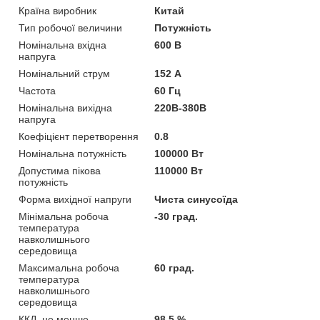
Країна виробник
Китай
Тип робочої величини
Потужність
Номінальна вхідна
600 В
напруга
Номінальний струм
152 А
Частота
60 Гц
Номінальна вихідна
220В-380В
напруга
Коефіцієнт перетворення
0.8
Номінальна потужність
100000 Вт
Допустима пікова
110000 Вт
потужність
Форма вихідної напруги
Чиста синусоїда
Мінімальна робоча
-30 град.
температура
навколишнього
середовища
Максимальна робоча
60 град.
температура
навколишнього
середовища
ККД, не менше
98.5 %