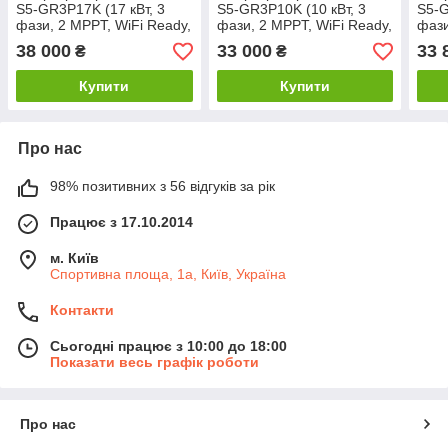
S5-GR3P17K (17 кВт, 3
S5-GR3P10K (10 кВт, 3
S5-G
фази, 2 MPPT, WiFi Ready,
фази, 2 MPPT, WiFi Ready,
фази
220/380В, IP66)
220/380В, IP66)
IP66
38 000
33 000
33 
₴
₴
Купити
Купити
Про нас
98% позитивних з 56 відгуків за рік
Працює з 17.10.2014
м. Київ
Спортивна площа, 1а, Київ, Україна
Контакти
Сьогодні працює з 10:00 до 18:00
Показати весь графік роботи
Про нас