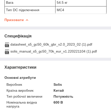
Вага
54.5 кг
Тип DC підключення
MC4
Приховати
Специфікація
datasheet_s5_gc50_60k_gbr_v2.0_2023_02 (1).pdf
solis_manual_s5_gc50_70k_eur_v1.220221104 (1).pdf
Характеристики
Основні атрибути
Виробник
Solis
Країна виробник
Китай
Тип робочої величини
Потужність
Номінальна вхідна
600 В
напруга