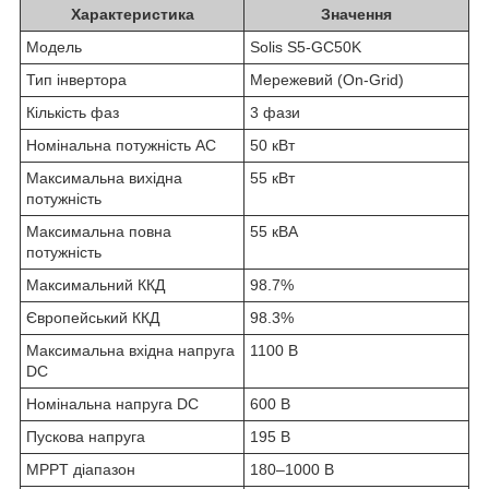
Характеристика
Значення
Модель
Solis S5-GC50K
Тип інвертора
Мережевий (On-Grid)
Кількість фаз
3 фази
Номінальна потужність AC
50 кВт
Максимальна вихідна
55 кВт
потужність
Максимальна повна
55 кВА
потужність
Максимальний ККД
98.7%
Європейський ККД
98.3%
Максимальна вхідна напруга
1100 В
DC
Номінальна напруга DC
600 В
Пускова напруга
195 В
MPPT діапазон
180–1000 В