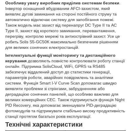
Особливу увагу виробник приділив системам безпеки
.
Інвертор оснащений вбудованим AFCI-захистом, який
виявляє дугові замикання на стороні постійного струму та
автоматично відключає систему для запобігання пожежі.
Також модель має захист від перенапруг DC Type II та AC
Type II, захист від короткого замикання, перевантаження,
перегріву, контролю мережі та антиострівний захист. Усе це
робить Solis S5-GC50K максимально безпечним рішенням
для великих сонячних електростанцій.
Інтелектуальні функції моніторингу та дистанційного
керування
дозволяють повністю контролювати роботу станції
онлайн. Підтримка SolisCloud, WiFi, GPRS та RS485
забезпечує віддалений доступ до статистики генерації,
параметрів роботи, аварійних повідомлень та аналітики
системи. Функція Smart I-V Curve Scan допомагає швидко
виявляти проблеми зі стрінгами, забрудненням або
деградацією сонячних панелей, що особливо важливо для
великих комерційних СЕС. Також підтримується функція Night
PID Recovery, яка допомагає зменшувати PID-деградацію
фотомодулів та підтримувати стабільно високу продуктивність
станції протягом багатьох років експлуатації.
Технічні характеристики