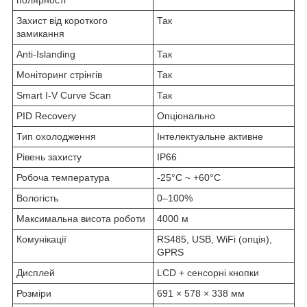
Захист від короткого
Так
замикання
Anti-Islanding
Так
Моніторинг стрінгів
Так
Smart I-V Curve Scan
Так
PID Recovery
Опціонально
Тип охолодження
Інтелектуальне активне
Рівень захисту
IP66
Робоча температура
-25°C ~ +60°C
Вологість
0–100%
Максимальна висота роботи
4000 м
Комунікації
RS485, USB, WiFi (опція),
GPRS
Дисплей
LCD + сенсорні кнопки
Розміри
691 × 578 × 338 мм