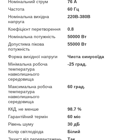
Номінальний струм
76 А
Частота
60 Гц
Номінальна вихідна
220В-380В
напруга
Коефіцієнт перетворення
0.8
Номінальна потужність
50000 Вт
Допустима пікова
55000 Вт
потужність
Форма вихідної напруги
Чиста синусоїда
Мінімальна робоча
-25 град.
температура
навколишнього
середовища
Максимальна робоча
60 град.
температура
навколишнього
середовища
ККД, не менше
98.7 %
Гарантійний термін
60 міс
Рівень шуму
30 дБ
Колір світлодіода
Білий
Захист від перевантажень
Так