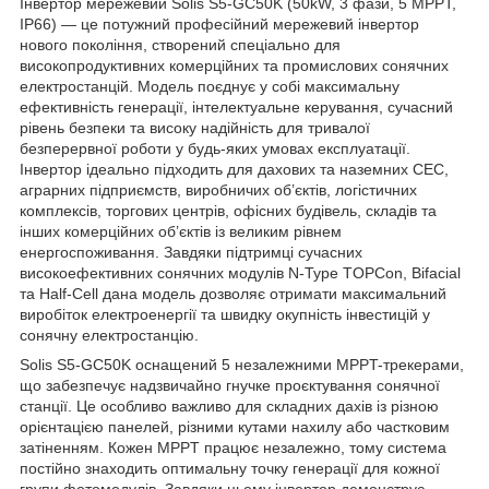
Інвертор мережевий Solis S5-GC50K (50kW, 3 фази, 5 MPPT,
IP66) — це потужний професійний мережевий інвертор
нового покоління, створений спеціально для
високопродуктивних комерційних та промислових сонячних
електростанцій. Модель поєднує у собі максимальну
ефективність генерації, інтелектуальне керування, сучасний
рівень безпеки та високу надійність для тривалої
безперервної роботи у будь-яких умовах експлуатації.
Інвертор ідеально підходить для дахових та наземних СЕС,
аграрних підприємств, виробничих об’єктів, логістичних
комплексів, торгових центрів, офісних будівель, складів та
інших комерційних об’єктів із великим рівнем
енергоспоживання. Завдяки підтримці сучасних
високоефективних сонячних модулів N-Type TOPCon, Bifacial
та Half-Cell дана модель дозволяє отримати максимальний
виробіток електроенергії та швидку окупність інвестицій у
сонячну електростанцію.
Solis S5-GC50K оснащений 5 незалежними MPPT-трекерами,
що забезпечує надзвичайно гнучке проєктування сонячної
станції. Це особливо важливо для складних дахів із різною
орієнтацією панелей, різними кутами нахилу або частковим
затіненням. Кожен MPPT працює незалежно, тому система
постійно знаходить оптимальну точку генерації для кожної
групи фотомодулів. Завдяки цьому інвертор демонструє