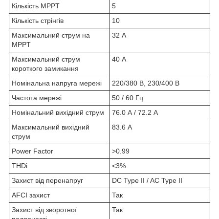
Кількість MPPT
5
Кількість стрінгів
10
Максимальний струм на
32 А
MPPT
Максимальний струм
40 А
короткого замикання
Номінальна напруга мережі
220/380 В, 230/400 В
Частота мережі
50 / 60 Гц
Номінальний вихідний струм
76.0 А / 72.2 А
Максимальний вихідний
83.6 А
струм
Power Factor
>0.99
THDi
<3%
Захист від перенапруг
DC Type II / AC Type II
AFCI захист
Так
Захист від зворотної
Так
полярності