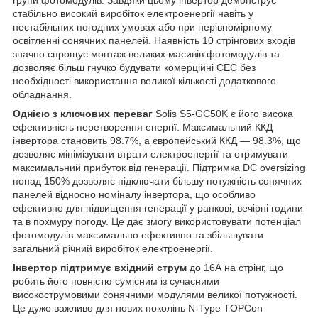
стабільно високий виробіток електроенергії навіть у
нестабільних погодних умовах або при нерівномірному
освітленні сонячних панелей. Наявність 10 стрінгових входів
значно спрощує монтаж великих масивів фотомодулів та
дозволяє більш гнучко будувати комерційні СЕС без
необхідності використання великої кількості додаткового
обладнання.
Однією з ключових переваг
Solis S5-GC50K є його висока
ефективність перетворення енергії. Максимальний ККД
інвертора становить 98.7%, а європейський ККД — 98.3%, що
дозволяє мінімізувати втрати електроенергії та отримувати
максимальний прибуток від генерації. Підтримка DC oversizing
понад 150% дозволяє підключати більшу потужність сонячних
панелей відносно номіналу інвертора, що особливо
ефективно для підвищення генерації у ранкові, вечірні години
та в похмуру погоду. Це дає змогу використовувати потенціал
фотомодулів максимально ефективно та збільшувати
загальний річний виробіток електроенергії.
Інвертор підтримує вхідний струм
до 16А на стрінг, що
робить його повністю сумісним із сучасними
високострумовими сонячними модулями великої потужності.
Це дуже важливо для нових поколінь N-Type TOPCon