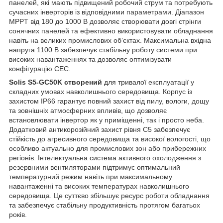
панелей, які мають підвищений робочий струм та потребують
сучасних інверторів із відповідними параметрами. Діапазон
MPPT від 180 до 1000 В дозволяє створювати довгі стрінги
сонячних панелей та ефективно використовувати обладнання
навіть на великих промислових об’єктах. Максимальна вхідна
напруга 1100 В забезпечує стабільну роботу системи при
високих навантаженнях та дозволяє оптимізувати
конфігурацію СЕС.
Solis S5-GC50K створений
для тривалої експлуатації у
складних умовах навколишнього середовища. Корпус із
захистом IP66 гарантує повний захист від пилу, вологи, дощу
та зовнішніх атмосферних впливів, що дозволяє
встановлювати інвертор як у приміщенні, так і просто неба.
Додатковий антикорозійний захист рівня C5 забезпечує
стійкість до агресивного середовища та високої вологості, що
особливо актуально для промислових зон або прибережних
регіонів. Інтелектуальна система активного охолодження з
резервними вентиляторами підтримує оптимальний
температурний режим навіть при максимальному
навантаженні та високих температурах навколишнього
середовища. Це суттєво збільшує ресурс роботи обладнання
та забезпечує стабільну продуктивність протягом багатьох
років.