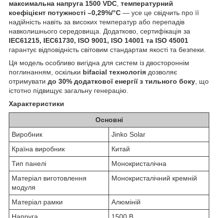
максимальна напруга 1500 VDC
,
температурний
коефіцієнт потужності –0,29%/°C
— усе це свідчить про її
надійність навіть за високих температур або перепадів
навколишнього середовища. Додатково, сертифікація за
IEC61215, IEC61730, ISO 9001, ISO 14001 та ISO 45001
гарантує відповідність світовим стандартам якості та безпеки.
Ця модель особливо вигідна для систем із двостороннім
поглинанням, оскільки
bifacial технологія
дозволяє
отримувати
до 30% додаткової енергії з тильного боку
, що
істотно підвищує загальну генерацію.
Характеристики
Основні
Виробник
Jinko Solar
Країна виробник
Китай
Тип панелі
Монокристалічна
Матеріал виготовлення
Монокристалічний кремній
модуля
Матеріал рамки
Алюміній
Напруга
1500 В