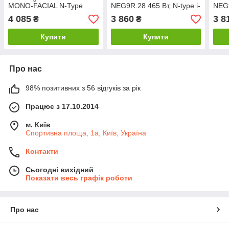
MONO-FACIAL N-Type
NEG9R.28 465 Вт, N-type i-
NEG9
TOPCon (60HL4-V)
TOPCon Ultra, Dual Glass,
TOPC
4 085
3 860
3 8
₴
₴
Black Frame
Fra
Купити
Купити
Про нас
98% позитивних з 56 відгуків за рік
Працює з 17.10.2014
м. Київ
Спортивна площа, 1а, Київ, Україна
Контакти
Сьогодні вихідний
Показати весь графік роботи
Про нас