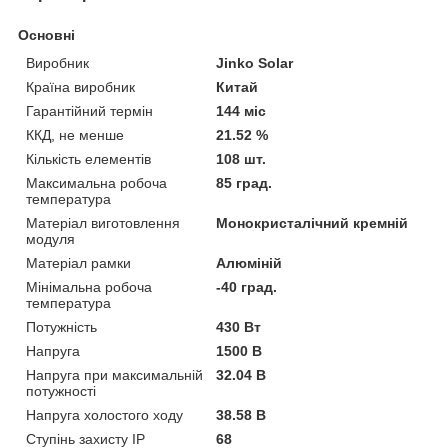
Основні
Виробник
Jinko Solar
Країна виробник
Китай
Гарантійний термін
144 міс
ККД, не менше
21.52 %
Кількість елементів
108 шт.
Максимальна робоча
85 град.
температура
Матеріал виготовлення
Монокристалічний кремній
модуля
Матеріал рамки
Алюміній
Мінімальна робоча
-40 град.
температура
Потужність
430 Вт
Напруга
1500 В
Напруга при максимальній
32.04 В
потужності
Напруга холостого ходу
38.58 В
Ступінь захисту IP
68