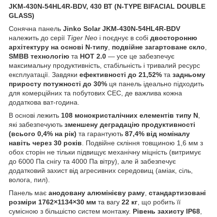
JKM-430N-54HL4R-BDV, 430 ВТ (N-TYPE BIFACIAL DOUBLE
GLASS)
Сонячна панель
Jinko Solar JKM-430N-54HL4R-BDV
належить до серії
Tiger Neo
і поєднує в собі
двосторонню
архітектуру на основі N-типу
,
подвійне загартоване скло
,
SMBB технологію
та
HOT 2.0
— усе це забезпечує
максимальну продуктивність, стабільність і тривалий ресурс
експлуатації. Завдяки
ефективності до 21,52%
та
задньому
приросту потужності до 30%
ця панель ідеально підходить
для комерційних та побутових СЕС, де важлива кожна
додаткова ват-година.
В основі лежить
108 монокристалічних елементів типу N
,
які забезпечують
зменшену деградацію продуктивності
(всього 0,4% на рік)
та гарантують
87,4% від номіналу
навіть через 30 років
. Подвійне скління товщиною 1,6 мм з
обох сторін не тільки підвищує механічну міцність (витримує
до 6000 Па снігу та 4000 Па вітру), але й забезпечує
додатковий захист від агресивних середовищ (аміак, сіль,
волога, пил).
Панель має
анодовану алюмінієву раму
,
стандартизовані
розміри 1762×1134×30 мм
та вагу
22 кг
, що робить її
сумісною з більшістю систем монтажу.
Рівень захисту IP68
,