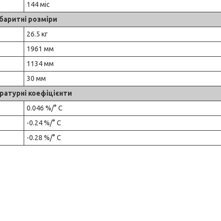
144 міс
баритні розміри
26.5 кг
1961 мм
1134 мм
30 мм
ратурні коефіцієнти
0.046 %/° С
-0.24 %/° С
-0.28 %/° С