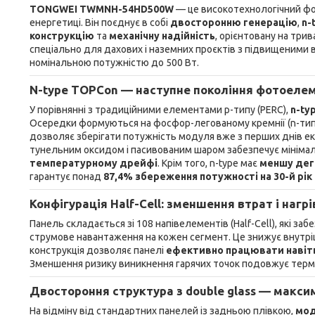
TONGWEI TWMNH-54HD500W
— це високотехнологічний фо
енергетиці. Він поєднує в собі
двосторонню генерацію
,
n-
конструкцію
та
механічну надійність
, орієнтовану на тр
спеціально для дахових і наземних проєктів з підвищеними ви
номінальною потужністю до 500 Вт.
N-type TOPCon — наступне покоління фотоеле
У порівнянні з традиційними елементами p-типу (PERC),
n-ty
Осередки формуються на фосфор-легованому кремнії (n-типу),
дозволяє зберігати потужність модуля вже з перших днів експ
тунельним оксидом і пасивованим шаром забезпечує мінімаль
температурному дрейфі
. Крім того, n-type має
меншу дег
гарантує понад
87,4% збереження потужності на 30-й рік
Конфігурація Half-Cell: зменшення втрат і нагрі
Панель складається зі 108 напівелементів (Half-Cell), які з
струмове навантаження на кожен сегмент. Це знижує внутрішній
конструкція дозволяє панелі
ефективно працювати навіть
Зменшення ризику виникнення гарячих точок подовжує термін
Двостороння структура з double glass — макси
На відміну від стандартних панелей із задньою плівкою,
мод