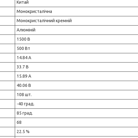
Китай
Монокристалічна
Монокристалічний кремній
Алюміній
1500 В
500 Вт
14.84 А
33.7 В
15.89 А
40.06 В
108 шт.
-40 град.
85 град.
68
22.5 %