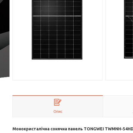
Опис
Монокристалічна сонячна панель TONGWEI TWMNH-54HD500W