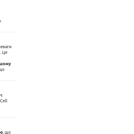
з
реваги.
. Це
ншому
 що
ує
Cell
єю
, що