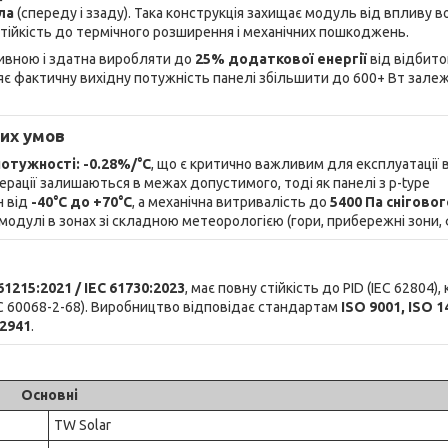
ла
(спереду і ззаду). Така конструкція захищає модуль від впливу в
 стійкість до термічного розширення і механічних пошкоджень.
ивною і здатна виробляти до
25% додаткової енергії
від відбито
зволяє фактичну вихідну потужність панелі збільшити до 600+ Вт зале
них умов
отужності: -0.28%/°C
, що є критично важливим для експлуатації 
нерації залишаються в межах допустимого, тоді як панелі з p-type
н від
-40°C до +70°C
, а механічна витривалість до
5400 Па сніговог
одулі в зонах зі складною метеорологією (гори, прибережні зони, 
61215:2021 / IEC 61730:2023
, має повну стійкість до PID (IEC 62804), 
(IEC 60068-2-68). Виробництво відповідає стандартам
ISO 9001, ISO 1
62941
.
Основні
TW Solar