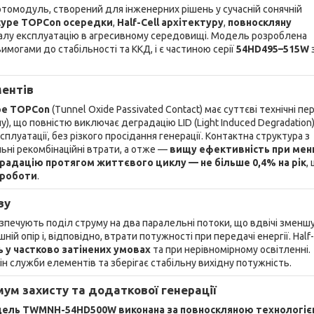
томодуль, створений для інженерних рішень у сучасній сонячній
type TOPCon осередки
,
Half-Cell архітектуру
,
повноскляну
ивалу експлуатацію в агресивному середовищі. Модель розроблена
могами до стабільності та ККД, і є частиною серії
54HD495–515W
ментів
pe TOPCon
(Tunnel Oxide Passivated Contact) має суттєві технічні пе
 що повністю виключає деградацію LID (Light Induced Degradation)
луатації, без різкого просідання генерації. Контактна структура з
ні рекомбінаційні втрати, а отже —
вищу ефективність при ме
радацію протягом життєвого циклу — не більше 0,4% на рік
,
 роботи
.
ву
абезпечують поділ струму на два паралельні потоки, що вдвічі зменш
 опір і, відповідно, втрати потужності при передачі енергії. Half-
 у частково затінених умовах
та при нерівномірному освітленні.
 служби елементів та зберігає стабільну вихідну потужність.
мум захисту та додаткової генерації
ель TWMNH-54HD500W виконана за повноскляною технологі