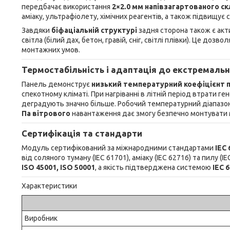
передбачає використання
2×2.0 мм напівзагартованого ск
аміаку, ультрафіолету, хімічних реагентів, а також підвищує
Завдяки
біфаціальній структурі
задня сторона також є акт
світла (білий дах, бетон, гравій, сніг, світлі плівки). Це до
монтажних умов.
Термостабільність і адаптація до екстремаль
Панель демонструє
низький температурний коефіцієнт п
спекотному кліматі. При нагріванні в літній період втрати ге
деградують значно більше. Робочий температурний діапазо
Па вітрового
навантаження дає змогу безпечно монтувати м
Сертифікація та стандарти
Модуль сертифікований за міжнародними стандартами
IEC 
від соляного туману (IEC 61701), аміаку (IEC 62716) та пилу 
ISO 45001, ISO 50001
, а якість підтверджена системою
IEC 
Характеристики
Виробник