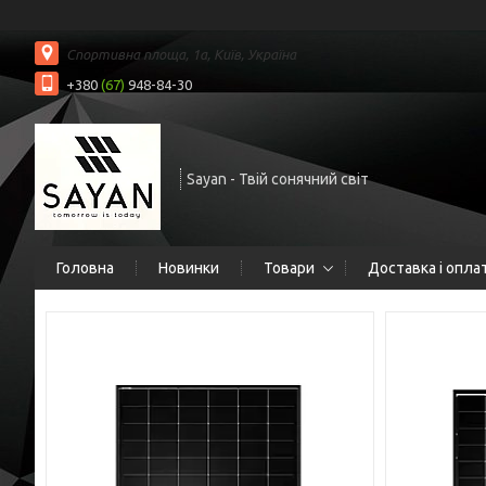
Спортивна площа, 1а, Київ, Україна
+380
(67)
948-84-30
Sayan - Твій сонячний світ
Головна
Новинки
Товари
Доставка і опла