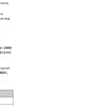
ологи,
го
жно від
в
о
і
2400
ферми).
корозії
4001,