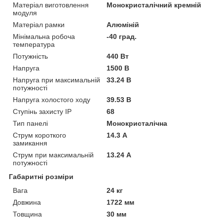
Матеріал виготовлення
Монокристалічний кремній
модуля
Матеріал рамки
Алюміній
Мінімальна робоча
-40 град.
температура
Потужність
440 Вт
Напруга
1500 В
Напруга при максимальній
33.24 В
потужності
Напруга холостого ходу
39.53 В
Ступінь захисту IP
68
Тип панелі
Монокристалічна
Струм короткого
14.3 А
замикання
Струм при максимальній
13.24 А
потужності
Габаритні розміри
Вага
24 кг
Довжина
1722 мм
Товщина
30 мм