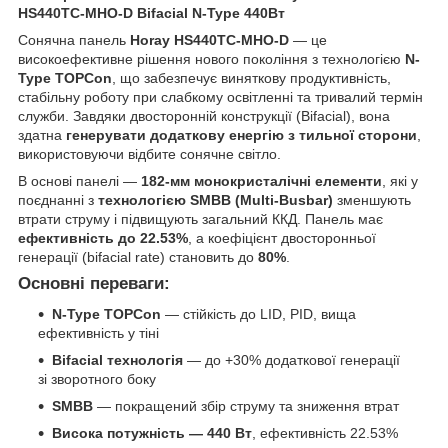
HS440TC-MHO-D Bifacial N-Type 440Вт
Сонячна панель
Horay HS440TC-MHO-D
— це
високоефективне рішення нового покоління з технологією
N-
Type TOPCon
, що забезпечує виняткову продуктивність,
стабільну роботу при слабкому освітленні та тривалий термін
служби. Завдяки двосторонній конструкції (Bifacial), вона
здатна
генерувати додаткову енергію з тильної сторони
,
використовуючи відбите сонячне світло.
В основі панелі —
182-мм монокристалічні елементи
, які у
поєднанні з
технологією SMBB (Multi-Busbar)
зменшують
втрати струму і підвищують загальний ККД. Панель має
ефективність до 22.53%
, а коефіцієнт двосторонньої
генерації (bifacial rate) становить до
80%
.
Основні переваги:
N-Type TOPCon
— стійкість до LID, PID, вища
ефективність у тіні
Bifacial технологія
— до +30% додаткової генерації
зі зворотного боку
SMBB
— покращений збір струму та зниження втрат
Висока потужність — 440 Вт
, ефективність 22.53%