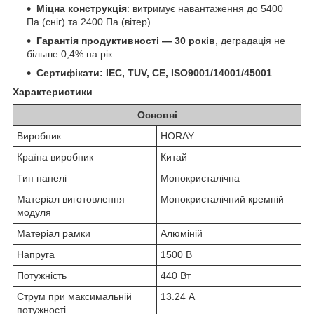
Міцна конструкція
: витримує навантаження до 5400
Па (сніг) та 2400 Па (вітер)
Гарантія продуктивності — 30 років
, деградація не
більше 0,4% на рік
Сертифікати: IEC, TUV, CE, ISO9001/14001/45001
Характеристики
Основні
Виробник
HORAY
Країна виробник
Китай
Тип панелі
Монокристалічна
Матеріал виготовлення
Монокристалічний кремній
модуля
Матеріал рамки
Алюміній
Напруга
1500 В
Потужність
440 Вт
Струм при максимальній
13.24 А
потужності