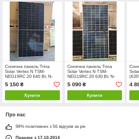
Сонячна панель Trina
Сонячна панель Trina
Соня
Solar Vertex N TSM-
Solar Vertex N TSM-
Sol
NEG19RC.20 640 Вт, N-
NEG19RC.20 630 Вт, N-
(63
Type i-TOPCon Ultra,
Type i-TOPCon Ultra,
Bifac
5 150
5 090
4 8
₴
₴
Bifacial, подвійне скло
Bifacial, подвійне скло
Cell
Купити
Купити
Про нас
98% позитивних з 56 відгуків за рік
Працює з 17.10.2014