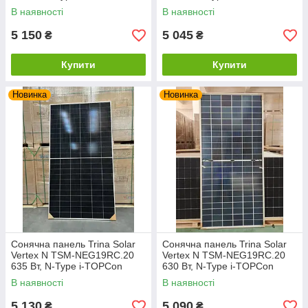
Ultra, Bifacial, подвійне скло
Bifacial, подвійне скло
В наявності
В наявності
5 150
5 045
₴
₴
Купити
Купити
Новинка
Новинка
Сонячна панель Trina Solar
Сонячна панель Trina Solar
Vertex N TSM-NEG19RC.20
Vertex N TSM-NEG19RC.20
635 Вт, N-Type i-TOPCon
630 Вт, N-Type i-TOPCon
Ultra, Bifacial, подвійне скло
Ultra, Bifacial, подвійне скло
В наявності
В наявності
5 130
5 090
₴
₴