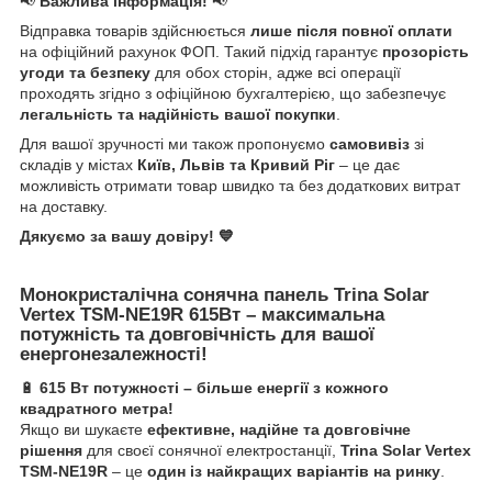
📢
Важлива інформація!
📢
Відправка товарів здійснюється
лише після повної оплати
на офіційний рахунок ФОП. Такий підхід гарантує
прозорість
угоди та безпеку
для обох сторін, адже всі операції
проходять згідно з офіційною бухгалтерією, що забезпечує
легальність та надійність вашої покупки
.
Для вашої зручності ми також пропонуємо
самовивіз
зі
складів у містах
Київ, Львів та Кривий Ріг
– це дає
можливість отримати товар швидко та без додаткових витрат
на доставку.
Дякуємо за вашу довіру! 💙
Монокристалічна сонячна панель Trina Solar
Vertex TSM-NE19R 615Вт – максимальна
потужність та довговічність для вашої
енергонезалежності!
🔋
615 Вт потужності – більше енергії з кожного
квадратного метра!
Якщо ви шукаєте
ефективне, надійне та довговічне
рішення
для своєї сонячної електростанції,
Trina Solar Vertex
TSM-NE19R
– це
один із найкращих варіантів на ринку
.