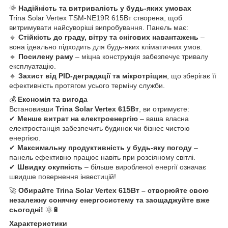
🌞
Надійність та витривалість у будь-яких умовах
Trina Solar Vertex TSM-NE19R 615Вт створена, щоб
витримувати найсуворіші випробування. Панель має:
🔹
Стійкість до граду, вітру та снігових навантажень
–
вона ідеально підходить для будь-яких кліматичних умов.
🔹
Посилену раму
– міцна конструкція забезпечує тривалу
експлуатацію.
🔹
Захист від PID-деградації та мікротріщин
, що зберігає її
ефективність протягом усього терміну служби.
💰
Економія та вигода
Встановивши
Trina Solar Vertex 615Вт
, ви отримуєте:
✔
Менше витрат на електроенергію
– ваша власна
електростанція забезпечить будинок чи бізнес чистою
енергією.
✔
Максимальну продуктивність у будь-яку погоду
–
панель ефективно працює навіть при розсіяному світлі.
✔
Швидку окупність
– більше виробленої енергії означає
швидше повернення інвестицій!
🚀
Обирайте Trina Solar Vertex 615Вт – створюйте свою
незалежну сонячну енергосистему та заощаджуйте вже
сьогодні!
🌞🔋
Характеристики