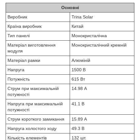
Основні
Виробник
Trina Solar
Країна виробник
Китай
Тип панелі
Монокристалічна
Матеріал виготовлення
Монокристалічний кремній
модуля
Матеріал рамки
Алюміній
Напруга
1500 В
Потужність
615 Вт
Струм при максимальній
14.98 А
потужності
Напруга при максимальній
41.1 В
потужності
Струм короткого замикання
15.89 А
Напруга холостого ходу
49.3 В
Кількість елементів
132 шт.