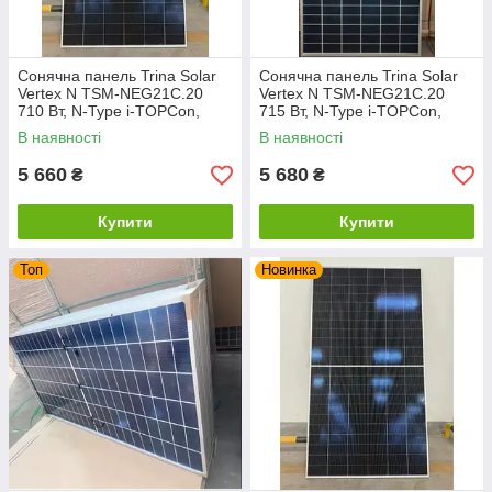
Сонячна панель Trina Solar
Сонячна панель Trina Solar
Vertex N TSM-NEG21C.20
Vertex N TSM-NEG21C.20
710 Вт, N-Type i-TOPCon,
715 Вт, N-Type i-TOPCon,
Bifacial, подвійне скло
Bifacial, подвійне скло
В наявності
В наявності
5 660
5 680
₴
₴
Купити
Купити
Топ
Новинка