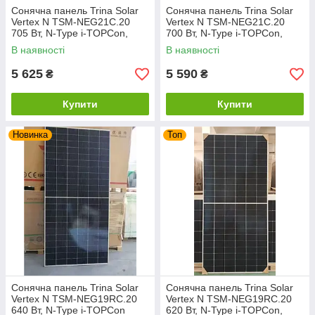
Сонячна панель Trina Solar
Сонячна панель Trina Solar
Vertex N TSM-NEG21C.20
Vertex N TSM-NEG21C.20
705 Вт, N-Type i-TOPCon,
700 Вт, N-Type i-TOPCon,
Bifacial, подвійне скло
Bifacial, подвійне скло
В наявності
В наявності
5 625
5 590
₴
₴
Купити
Купити
Новинка
Топ
Сонячна панель Trina Solar
Сонячна панель Trina Solar
Vertex N TSM-NEG19RC.20
Vertex N TSM-NEG19RC.20
640 Вт, N-Type i-TOPCon
620 Вт, N-Type i-TOPCon,