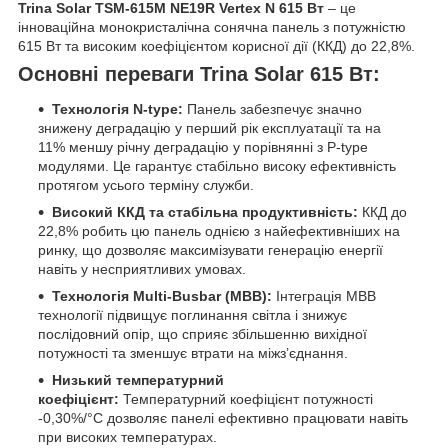
Trina Solar TSM-615M NE19R Vertex N 615 Вт
– це
інноваційна монокристалічна сонячна панель з потужністю
615 Вт та високим коефіцієнтом корисної дії (ККД) до 22,8%.
Основні переваги Trina Solar 615 Вт:
Технологія N-type:
Панель забезпечує значно
знижену деградацію у перший рік експлуатації та на
11% меншу річну деградацію у порівнянні з P-type
модулями. Це гарантує стабільно високу ефективність
протягом усього терміну служби.
Високий ККД та стабільна продуктивність:
ККД до
22,8% робить цю панель однією з найефективніших на
ринку, що дозволяє максимізувати генерацію енергії
навіть у несприятливих умовах.
Технологія Multi-Busbar (MBB):
Інтеграція MBB
технології підвищує поглинання світла і знижує
послідовний опір, що сприяє збільшенню вихідної
потужності та зменшує втрати на міжз’єднання.
Низький температурний
коефіцієнт:
Температурний коефіцієнт потужності
-0,30%/°C дозволяє панелі ефективно працювати навіть
при високих температурах.