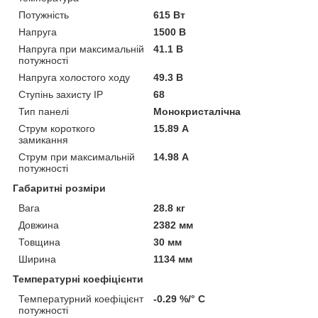
Потужність
615 Вт
Напруга
1500 В
Напруга при максимальній
41.1 В
потужності
Напруга холостого ходу
49.3 В
Ступінь захисту IP
68
Тип панелі
Монокристалічна
Струм короткого
15.89 А
замикання
Струм при максимальній
14.98 А
потужності
Габаритні розміри
Вага
28.8 кг
Довжина
2382 мм
Товщина
30 мм
Ширина
1134 мм
Температурні коефіцієнти
Температурний коефіцієнт
-0.29 %/° С
потужності