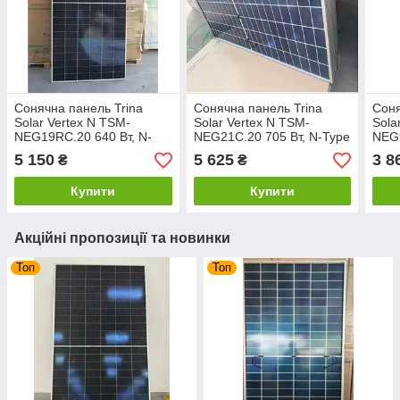
Сонячна панель Trina
Сонячна панель Trina
Соня
Solar Vertex N TSM-
Solar Vertex N TSM-
Sola
NEG19RC.20 640 Вт, N-
NEG21C.20 705 Вт, N-Type
NEG9
Type i-TOPCon Ultra,
i-TOPCon, Bifacial,
TOPC
5 150
5 625
3 8
₴
₴
Bifacial, подвійне скло
подвійне скло
Blac
Купити
Купити
Акційні пропозиції та новинки
Топ
Топ