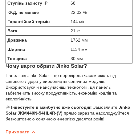
Ступінь захисту IP
68
ККД, не менше
22.02 %
Гарантійний термін
144 міс
Вага
21 кг
Довжина
1762 мм
Ширина
1134 мм
Товщина
30 мм
Чому варто обрати Jinko Solar?
Панелі від Jinko Solar – це перевірена часом якість від
світового лідера у виробництві сонячних модулів.
Використовуючи найсучасніші технології, ця панель
забезпечить високу продуктивність, економію коштів та
екологічність.
🌞
Інвестуйте в майбутнє вже сьогодні!
Замовляйте
Jinko
Solar JKM440N-54HL4R-(V)
прямо зараз та насолоджуйтеся
безкоштовною сонячною енергією десятки років!
Приховати