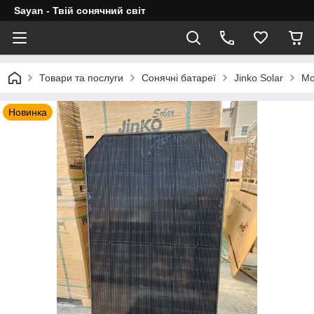
Sayan - Твій сонячний світ
Товари та послуги
Сонячні батареї
Jinko Solar
Мо
Новинка