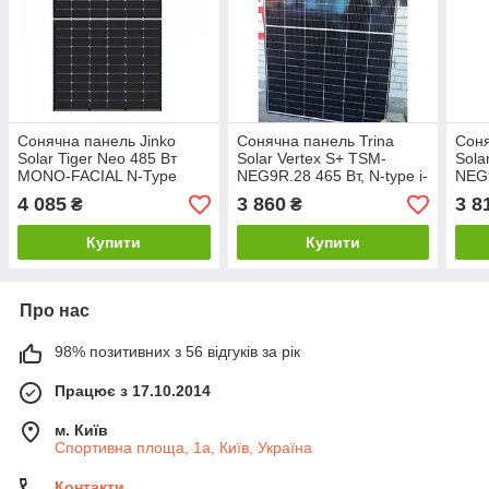
Сонячна панель Jinko
Сонячна панель Trina
Соня
Solar Tiger Neo 485 Вт
Solar Vertex S+ TSM-
Sola
MONO-FACIAL N-Type
NEG9R.28 465 Вт, N-type i-
NEG9
TOPCon (60HL4-V)
TOPCon Ultra, Dual Glass,
TOPC
4 085
3 860
3 8
₴
₴
Black Frame
Fra
Купити
Купити
Про нас
98% позитивних з 56 відгуків за рік
Працює з 17.10.2014
м. Київ
Спортивна площа, 1а, Київ, Україна
Контакти