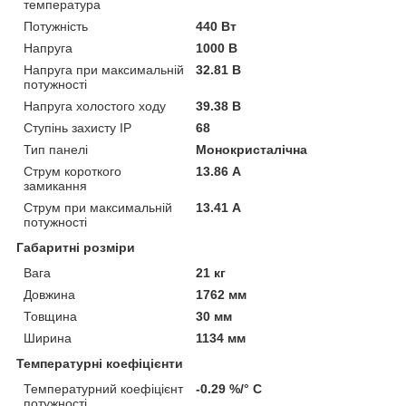
температура
Потужність
440 Вт
Напруга
1000 В
Напруга при максимальній
32.81 В
потужності
Напруга холостого ходу
39.38 В
Ступінь захисту IP
68
Тип панелі
Монокристалічна
Струм короткого
13.86 А
замикання
Струм при максимальній
13.41 А
потужності
Габаритні розміри
Вага
21 кг
Довжина
1762 мм
Товщина
30 мм
Ширина
1134 мм
Температурні коефіцієнти
Температурний коефіцієнт
-0.29 %/° С
потужності