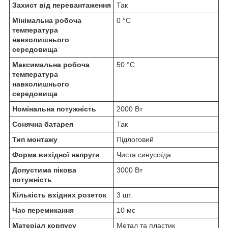
Захист від перевантаження
Так
Мінімальна робоча
0 °C
температура
навколишнього
середовища
Максимальна робоча
50 °C
температура
навколишнього
середовища
Номінальна потужність
2000 Вт
Сонячна батарея
Так
Тип монтажу
Підлоговий
Форма вихідної напруги
Чиста синусоїда
Допустима пікова
3000 Вт
потужність
Кількість вхідних розеток
3 шт.
Час перемикання
10 мс
Матеріал корпусу
Метал та пластик