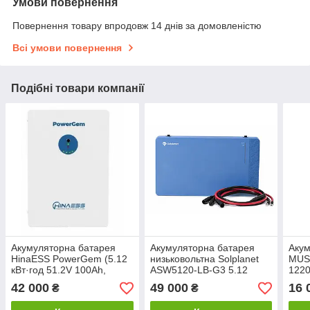
Умови повернення
Повернення товару впродовж 14 днів за домовленістю
Всі умови повернення
Подібні товари компанії
Акумуляторна батарея
Акумуляторна батарея
Акум
HinaESS PowerGem (5.12
низьковольтна Solplanet
MUS
кВт·год 51.2V 100Ah,
ASW5120-LB-G3 5.12
1220
LiFePO₄, Smart BMS,
кВт·год (51.2В, LiFePO₄) з
кВт·
42 000
49 000
16 
₴
₴
100A)
кабелем для
паралельного з'єднання