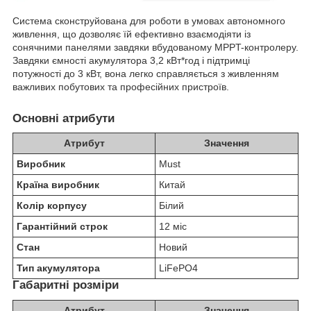
Система сконструйована для роботи в умовах автономного
живлення, що дозволяє їй ефективно взаємодіяти із
сонячними панелями завдяки вбудованому MPPT-контролеру.
Завдяки ємності акумулятора 3,2 кВт*год і підтримці
потужності до 3 кВт, вона легко справляється з живленням
важливих побутових та професійних пристроїв.
Основні атрибути
Атрибут
Значення
Виробник
Must
Країна виробник
Китай
Колір корпусу
Білий
Гарантійний строк
12 міс
Стан
Новий
Тип акумулятора
LiFePO4
Габаритні розміри
Атрибут
Значення