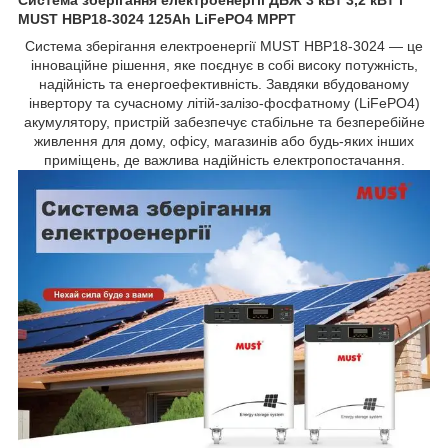
MUST НВР18-3024 125Ah LiFePО4 MPPT
Система зберігання електроенергії MUST НВР18-3024 — це
інноваційне рішення, яке поєднує в собі високу потужність,
надійність та енергоефективність. Завдяки вбудованому
інвертору та сучасному літій-залізо-фосфатному (LiFePO4)
акумулятору, пристрій забезпечує стабільне та безперебійне
живлення для дому, офісу, магазинів або будь-яких інших
приміщень, де важлива надійність електропостачання.