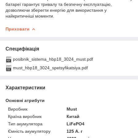
батареї гарантує тривалу та безпечну експлуатацію,
дозволяючи зберегти енергію для використання у
найкритичніші моменти.
Приховати
Специфікація
posibnik_sistema_hbp18_3024_must.pdf
must_hbp18_3024_spetsyfikatsiya.pdf
Характеристики
Основні атрибути
Виробник
Must
Країна виробник
Китай
Тип акумулятора
LiFePO4
Ємність акумулятору
125 А. г