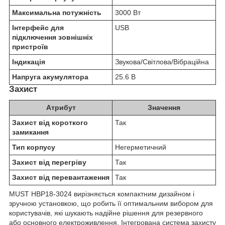
Максимальна потужність
3000 Вт
Інтерфейс для
USB
підключення зовнішніх
пристроїв
Індикація
Звукова/Світлова/Вібраційна
Напруга акумулятора
25.6 В
Захист
Атрибут
Значення
Захист від короткого
Так
замикання
Тип корпусу
Негерметичний
Захист від перегріву
Так
Захист від перевантаження
Так
MUST НВР18-3024 вирізняється компактним дизайном і
зручною установкою, що робить її оптимальним вибором для
користувачів, які шукають надійне рішення для резервного
або основного електроживлення. Інтегрована система захисту