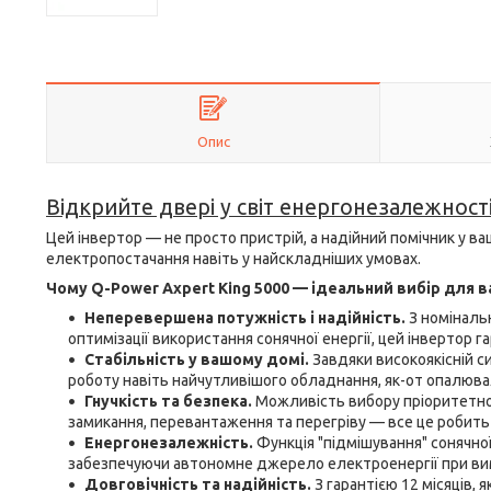
Опис
Відкрийте двері у світ енергонезалежност
Цей інвертор — не просто пристрій, а надійний помічник у ва
електропостачання навіть у найскладніших умовах.
Чому Q-Power Axpert King 5000 — ідеальний вибір для в
Неперевершена потужність і надійність.
З номіналь
оптимізації використання сонячної енергії, цей інвертор 
Стабільність у вашому домі.
Завдяки високоякісній с
роботу навіть найчутливішого обладнання, як-от опалювал
Гнучкість та безпека.
Можливість вибору пріоритетно
замикання, перевантаження та перегріву — все це робить
Енергонезалежність.
Функція "підмішування" сонячної
забезпечуючи автономне джерело електроенергії при вим
Довговічність та надійність.
З гарантією 12 місяців, 