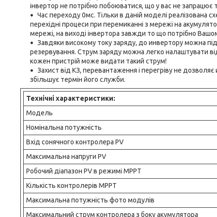
інвертор не потрібно побоюватися, що у вас не запрацює 
Час переходу 0мс. Тільки в даній моделі реалізована 
перехідні процеси при перемиканні з мережі на акумулятор 
мережі, на виході інвертора завжди то що потрібно Ваш
Завдяки високому току заряду, до инвертору можна пі
резервування. Струм заряду можна легко налаштувати від 
кожен пристрій може видати такий струм!
Захист від КЗ, перевантаження і перегріву не дозволя
збільшує термін його служби.
Технічні характеристики:
Модель
Номінальна потужність
Вхід сонячного контролера PV
Максимальна напруги PV
Робочий діапазон PV в режимі MPPT
Кількість контролерів MPPT
Максимальна потужність фото модулів
Максимальний струм контролера з боку акумулятора