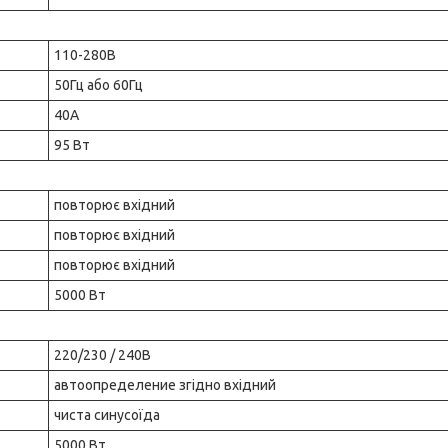
110-280В
50Гц або 60Гц
40А
95 Вт
повторює вхідний
повторює вхідний
повторює вхідний
5000 Вт
220/230 / 240В
автоопределение згідно вхідний
чиста синусоїда
5000 Вт