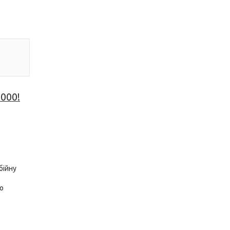
000!
бійну
о