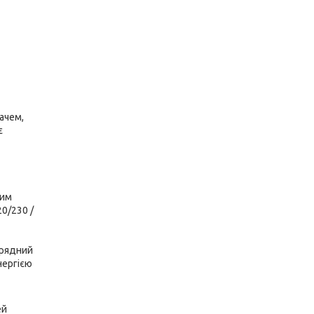
ачем,
є
ним
20/230 /
арядний
нергією
ей