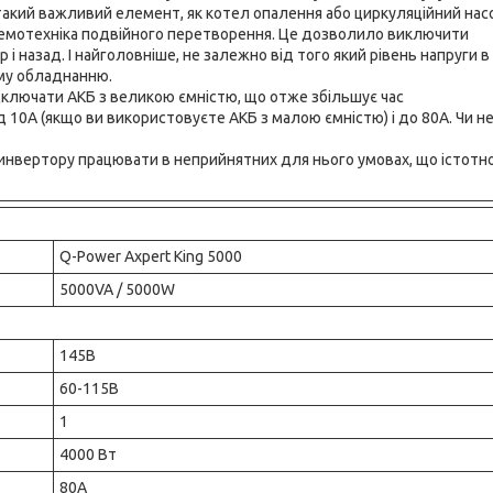
такий важливий елемент, як котел опалення або циркуляційний насо
схемотехніка подвійного перетворення. Це дозволило виключити
і назад. І найголовніше, не залежно від того який рівень напруги в
ому обладнанню.
дключати АКБ з великою ємністю, що отже збільшує час
10А (якщо ви використовуєте АКБ з малою ємністю) і до 80А. Чи н
є инвертору працювати в неприйнятних для нього умовах, що істотн
Q-Power Axpert King 5000
5000VA / 5000W
145В
60-115В
1
4000 Вт
80А