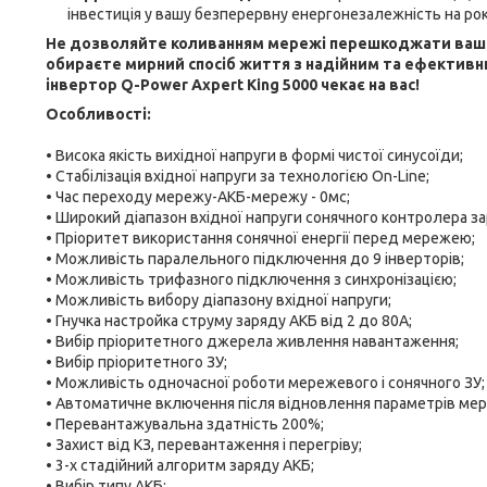
інвестиція у вашу безперервну енергонезалежність на ро
Не дозволяйте коливанням мережі перешкоджати вашом
обираєте мирний спосіб життя з надійним та ефективн
інвертор Q-Power Axpert King 5000 чекає на вас!
Особливості:
• Висока якість вихідної напруги в формі чистої синусоїди;
• Стабілізація вхідної напруги за технологією On-Line;
• Час переходу мережу-АКБ-мережу - 0мс;
• Широкий діапазон вхідної напруги сонячного контролера за
• Пріоритет використання сонячної енергії перед мережею;
• Можливість паралельного підключення до 9 інверторів;
• Можливість трифазного підключення з синхронізацією;
• Можливість вибору діапазону вхідної напруги;
• Гнучка настройка струму заряду АКБ від 2 до 80А;
• Вибір пріоритетного джерела живлення навантаження;
• Вибір пріоритетного ЗУ;
• Можливість одночасної роботи мережевого і сонячного ЗУ;
• Автоматичне включення після відновлення параметрів мер
• Перевантажувальна здатність 200%;
• Захист від КЗ, перевантаження і перегріву;
• 3-х стадійний алгоритм заряду АКБ;
• Вибір типу АКБ;