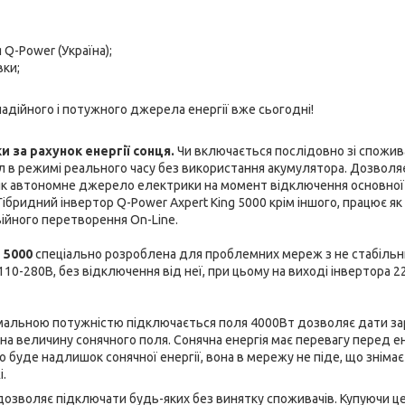
 Q-Power (Україна);
вки;
адійного і потужного джерела енергії вже сьогодні!
 за рахунок енергії сонця.
Чи включається послідовно зі спожив
 в режимі реального часу без використання акумулятора. Дозволя
 як автономне джерело електрики на момент відключення основної
Гібридний інвертор Q-Power Axpert King 5000 крім іншого, працює як
війного перетворення On-Line.
 5000
спеціально розроблена для проблемних мереж з не стабіль
110-280В, без відключення від неї, при цьому на виході інвертора 2
симальною потужністю підключається поля 4000Вт дозволяє дати з
а величину сонячного поля. Сонячна енергія має перевагу перед е
 буде надлишок сонячної енергії, вона в мережу не піде, що знімає
і.
 дозволяє підключати будь-яких без винятку споживачів. Купуючи ц