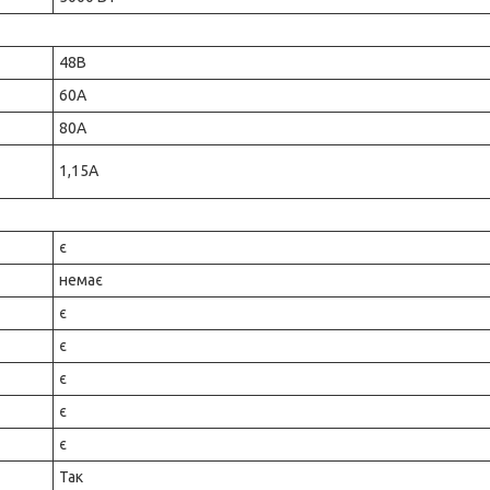
48В
60А
80А
1,15А
є
немає
є
є
є
є
є
Так