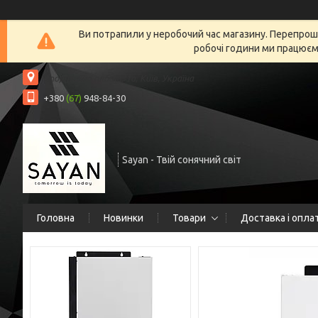
Ви потрапили у неробочий час магазину. Перепрошу
робочі години ми працюємо
Спортивна площа, 1а, Київ, Україна
+380
(67)
948-84-30
Sayan - Твій сонячний світ
Головна
Новинки
Товари
Доставка і опла