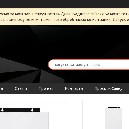
ємо за можливі незручності 🙏 Для швидшого зв’язку ви можете напи
 в звичному режимі та миттєво обробляємо кожен запит. Дякуємо за
та
Статті
Про нас
Контакти
Проєкти Саяну