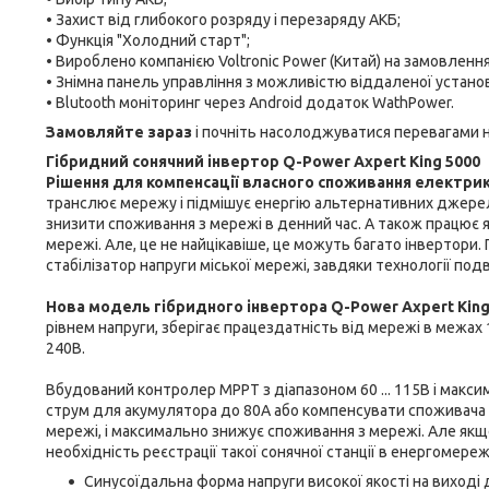
• Захист від глибокого розряду і перезаряду АКБ;
• Функція "Холодний старт";
• Вироблено компанією Voltronic Power (Китай) на замовлення
• Знімна панель управління з можливістю віддаленої устано
• Blutooth моніторинг через Android додаток WathPower.
Замовляйте зараз
і почніть насолоджуватися перевагами н
Гібридний сонячний інвертор Q-Power Axpert King 5000
Рішення для компенсації власного споживання електрики
транслює мережу і підмішує енергію альтернативних джерел
знизити споживання з мережі в денний час. А також працює
мережі. Але, це не найцікавіше, це можуть багато інвертори. 
стабілізатор напруги міської мережі, завдяки технології под
Нова модель гібридного інвертора Q-Power Axpert King
рівнем напруги, зберігає працездатність від мережі в межах 
240В.
Вбудований контролер MPPT з діапазоном 60 ... 115В і мак
струм для акумулятора до 80А або компенсувати споживача н
мережі, і максимально знижує споживання з мережі. Але якщо
необхідність реєстрації такої сонячної станції в енергомереж
Синусоїдальна форма напруги високої якості на виході