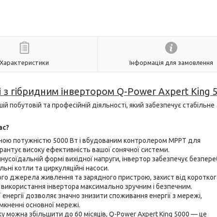
Характеристики
Інформація для замовлення
і з гібридним інвертором Q-Power Axpert King 5
шій побутовій та професійній діяльності, який забезпечує стабільне
ас?
ною потужністю 5000 Вт і вбудованим контролером MPPT для
гарантує високу ефективність вашої сонячної системи.
инусоїдальній формі вихідної напруги, інвертор забезпечує безпере
ьні котли та циркуляційні насоси.
го джерела живлення та зарядного пристрою, захист від коротког
 використання інвертора максимально зручним і безпечним.
 енергії дозволяє значно знизити споживання енергії з мережі,
кненні основної мережі.
яку можна збільшити до 60 місяців, Q-Power Axpert King 5000 — це