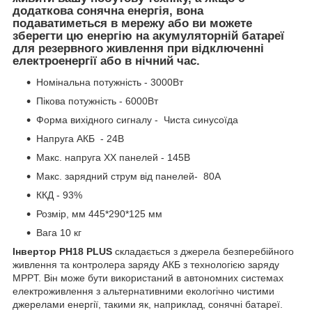
додаткова сонячна енергія, вона
подаватиметься в мережу або ви можете
зберегти цю енергію на акумуляторній батареї
для резервного живлення при відключенні
електроенергії або в нічний час.
Номінальна потужність - 3000Вт
Пікова потужність - 6000Вт
Форма вихідного сигналу - Чиста синусоїда
Напруга АКБ - 24В
Макс. напруга ХХ панелей - 145В
Макс. зарядний струм від панелей- 80A
ККД - 93%
Розмір, мм 445*290*125 мм
Вага 10 кг
Інвертор PH18 PLUS
складається з джерела безперебійного
живлення та контролера заряду АКБ з технологією заряду
MPPT. Він може бути використаний в автономних системах
електроживлення з альтернативними екологічно чистими
джерелами енергії, такими як, наприклад, сонячні батареї.