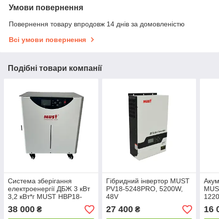
Умови повернення
Повернення товару впродовж 14 днів за домовленістю
Всі умови повернення
Подібні товари компанії
Система зберігання
Гібридний інвертор MUST
Акум
електроенергії ДБЖ 3 кВт
PV18-5248PRO, 5200W,
MUS
3,2 кВт*г MUST НВР18-
48V
1220
3024 125Ah LiFePО4
кВт·
38 000
27 400
16 
₴
₴
MPPT