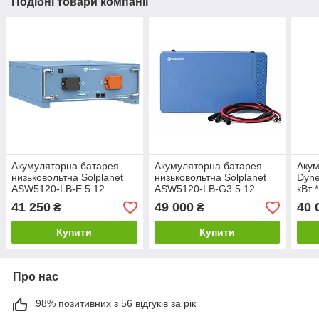
Подібні товари компанії
Акумуляторна батарея
Акумуляторна батарея
Акум
низьковольтна Solplanet
низьковольтна Solplanet
Dyne
ASW5120-LB-E 5.12
ASW5120-LB-G3 5.12
кВт 
кВт·год 51.2В 100Ah
кВт·год (51.2В, LiFePO₄) з
100
41 250
49 000
40 
₴
₴
LiFePO₄
кабелем для
паралельного з'єднання
Купити
Купити
Про нас
98% позитивних з 56 відгуків за рік