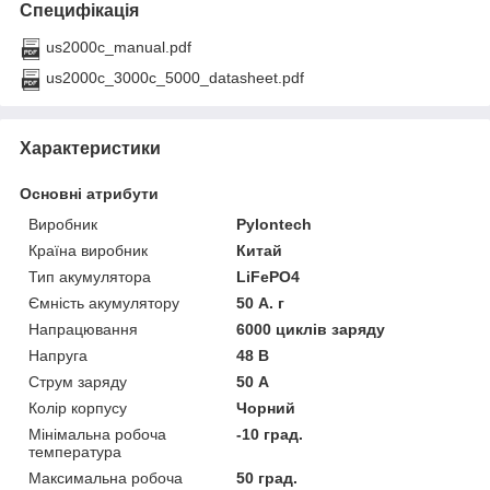
Специфікація
us2000c_manual.pdf
us2000c_3000c_5000_datasheet.pdf
Характеристики
Основні атрибути
Виробник
Pylontech
Країна виробник
Китай
Тип акумулятора
LiFePO4
Ємність акумулятору
50 А. г
Напрацювання
6000 циклів заряду
Напруга
48 В
Струм заряду
50 А
Колір корпусу
Чорний
Мінімальна робоча
-10 град.
температура
Максимальна робоча
50 град.