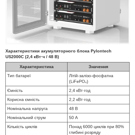
Характеристики акумуляторного блока Pylontech
US2000C (2,4 кВт·ч / 48 В)
Характеристика
Значення
Тип батареї
Літій-залізо-фосфатна
(LiFePO₄)
Ємність
2,4 кВт·год
Корисна ємність
2,2 кВт·год
Номінальна напруга
48 В
Номінальний струм
50 А
Кількість циклів
Понад 6000 циклів при 80%
глибині розряду