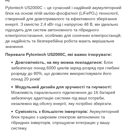
Pylontech US2000C – це сучасний і надійний акумуляторний
блок на основі літій-залізо-фосфатної (LiFePO₄) технології,
створений для довготривалого та ефективного зберігання
енергії. З ємністю 2,4 кВт·год і напругою 48 В, він ідеально
підходить для систем автономного та гібридного
електропостачання, особливо для сонячних електростанцій,
де надійність та безперебійна робота мають вирішальне
значення.
Переваги Pylontech US2000C, які важко ігнорувати:
Довговічність, на яку можна покладатися:
Блок
забезпечує понад 6000 циклів заряд-розряд при глибині
розряду до 80%, що дозволяє використовувати його
понад 20 років!
Модульний дизайн для зручності та гнучкості:
Можливість паралельного підключення до 16 батарей
забезпечує адаптацію системи під ваші потреби,
незалежно від обсягу енергії, яку потрібно зберігати.
Сумісність з більшістю інверторів:
Акумуляторний
блок працює з широким спектром автономних та
гібридних інверторів, спрощуючи інтеграцію у вашу
систему.