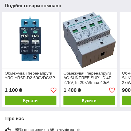
Подібні товари компанії
Обмежувач перенапруги
Обмежувач перенапруги
Обм
YRO YRSP-D2 600VDC/2P
AC SUNTREE SUP1 D 4P
SUN
275V, In:20кA/Imax:40кА
275V
1 100
1 400
900
₴
₴
Купити
Купити
Про нас
98% позитивних з 56 відгуків за рік