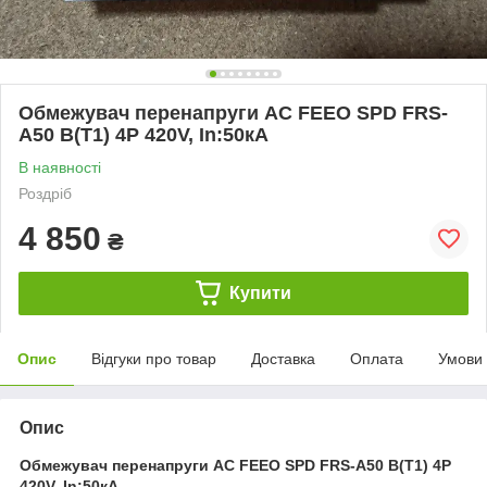
Обмежувач перенапруги AC FEEO SPD FRS-
A50 B(Т1) 4P 420V, In:50кA
В наявності
Роздріб
4 850
₴
Купити
Опис
Відгуки про товар
Доставка
Оплата
Умови
Опис
Обмежувач перенапруги AC FEEO SPD FRS-A50 B(Т1) 4P
420V, In:50кA