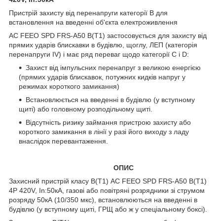
Пристрій захисту від перенапруги категорії В для
встановлення на введенні об'єкта електроживлення
AC FEEO SPD FRS-A50 B(Т1) застосовується для захисту від
прямих ударів блискавки в будівлю, щоглу, ЛЕП (категорія
перенапруги IV) і має ряд переваг щодо категорії С і D:
Захист від імпульсних перенапруг з великою енергією
(прямих ударів блискавок, потужних кидків напруг у
режимах короткого замикання)
Встановлюється на введенні в будівлю (у вступному
щиті) або головному розподільчому щиті.
Відсутність ризику займання пристрою захисту або
короткого замикання в лінії у разі його виходу з ладу
внаслідок перевантаження.
ОПИС
Захисний пристрій класу В(Т1) AC FEEO SPD FRS-A50 B(Т1)
4P 420V, In:50кA, газові або повітряні розрядники зі струмом
розряду 50кА (10/350 мкс), встановлюються на введенні в
будівлю (у вступному щиті, ГРЩ або ж у спеціальному боксі).