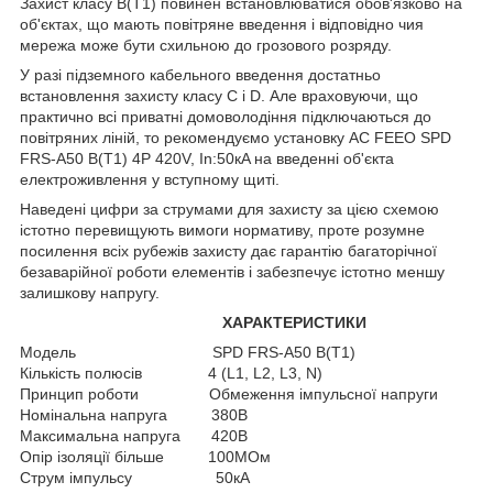
Захист класу В(Т1) повинен встановлюватися обов'язково на
об'єктах, що мають повітряне введення і відповідно чия
мережа може бути схильною до грозового розряду.
У разі підземного кабельного введення достатньо
встановлення захисту класу С і D. Але враховуючи, що
практично всі приватні домоволодіння підключаються до
повітряних ліній, то рекомендуємо установку AC FEEO SPD
FRS-A50 B(Т1) 4P 420V, In:50кA на введенні об'єкта
електроживлення у вступному щиті.
Наведені цифри за струмами для захисту за цією схемою
істотно перевищують вимоги нормативу, проте розумне
посилення всіх рубежів захисту дає гарантію багаторічної
безаварійної роботи елементів і забезпечує істотно меншу
залишкову напругу.
ХАРАКТЕРИСТИКИ
Модель SPD FRS-A50 B(Т1)
Кількість полюсів 4 (L1, L2, L3, N)
Принцип роботи Обмеження імпульсної напруги
Номінальна напруга 380В
Максимальна напруга 420В
Опір ізоляції більше 100МОм
Струм імпульсу 50кА